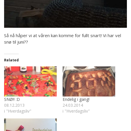
Så nå håper vi at våren kan komme for fullt snart! Vi har vel
snø til juni??
Related
SNØ!! :D
Endelig i gang!
08.12.2013
24.03.2014
i "Hverdagsliv"
i "Hverdagsliv"