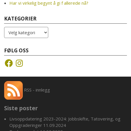
Har vi virkelig begynt å gi f allerede nå?
KATEGORIER
Kategorier
FØLG OSS
Facebook
Instagram
RSS - innlegg
Siste poster
Livsoppdatering 2023-2024: Jobbskifte, Tatovering, og
Oppgraderinger
11.09.2024