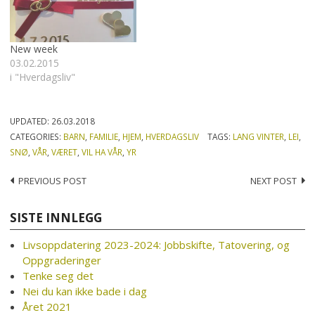
New week
03.02.2015
i "Hverdagsliv"
UPDATED:
26.03.2018
CATEGORIES:
BARN
,
FAMILIE
,
HJEM
,
HVERDAGSLIV
TAGS:
LANG VINTER
,
LEI
,
SNØ
,
VÅR
,
VÆRET
,
VIL HA VÅR
,
YR
Post
PREVIOUS POST
NEXT POST
navigation
SISTE INNLEGG
Livsoppdatering 2023-2024: Jobbskifte, Tatovering, og
Oppgraderinger
Tenke seg det
Nei du kan ikke bade i dag
Året 2021