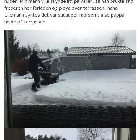
huden. Min mann ville skynde litt på våren, så han brukte snø
freseren her forleden og pløya over terrassen.. haha!
Lillemann syntes det var suuuuper morsomt å se pappa
holde på terrassen..