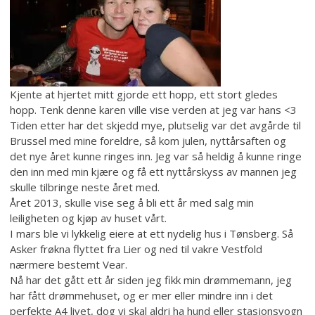
Kjente at hjertet mitt gjorde ett hopp, ett stort gledes
hopp. Tenk denne karen ville vise verden at jeg var hans <3
Tiden etter har det skjedd mye, plutselig var det avgårde til
Brussel med mine foreldre, så kom julen, nyttårsaften og
det nye året kunne ringes inn. Jeg var så heldig å kunne ringe
den inn med min kjære og få ett nyttårskyss av mannen jeg
skulle tilbringe neste året med.
Året 2013, skulle vise seg å bli ett år med salg min
leiligheten og kjøp av huset vårt.
I mars ble vi lykkelig eiere at ett nydelig hus i Tønsberg. Så
Asker frøkna flyttet fra Lier og ned til vakre Vestfold
nærmere bestemt Vear.
Nå har det gått ett år siden jeg fikk min drømmemann, jeg
har fått drømmehuset, og er mer eller mindre inn i det
perfekte A4 livet, dog vi skal aldri ha hund eller stasjonsvogn