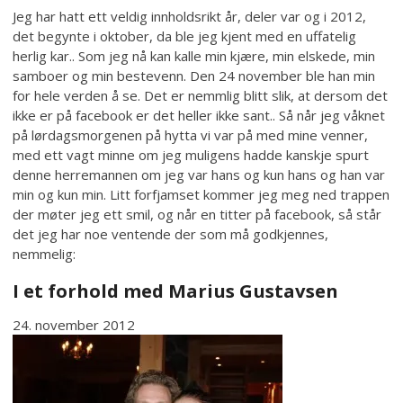
Jeg har hatt ett veldig innholdsrikt år, deler var og i 2012,
det begynte i oktober, da ble jeg kjent med en uffatelig
herlig kar.. Som jeg nå kan kalle min kjære, min elskede, min
samboer og min bestevenn. Den 24 november ble han min
for hele verden å se. Det er nemmlig blitt slik, at dersom det
ikke er på facebook er det heller ikke sant.. Så når jeg våknet
på lørdagsmorgenen på hytta vi var på med mine venner,
med ett vagt minne om jeg muligens hadde kanskje spurt
denne herremannen om jeg var hans og kun hans og han var
min og kun min. Litt forfjamset kommer jeg meg ned trappen
der møter jeg ett smil, og når en titter på facebook, så står
det jeg har noe ventende der som må godkjennes,
nemmelig:
I et forhold med
Marius Gustavsen
24. november 2012