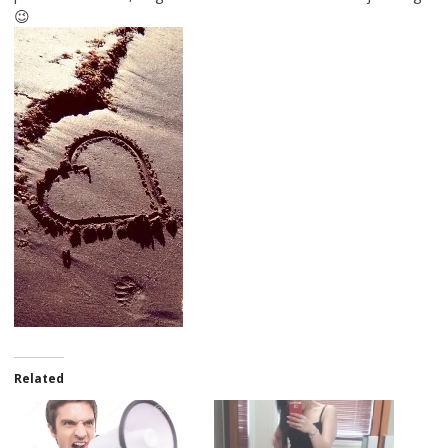
😉
Related