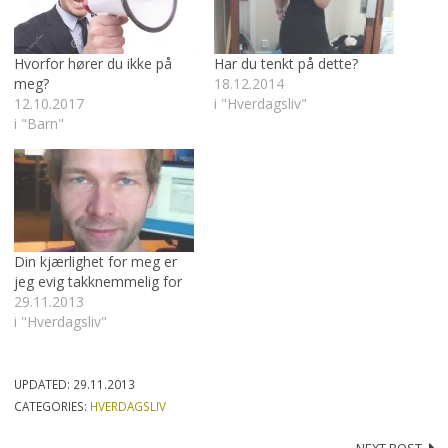
Hvorfor hører du ikke på
Har du tenkt på dette?
meg?
18.12.2014
12.10.2017
i "Hverdagsliv"
i "Barn"
Din kjærlighet for meg er
jeg evig takknemmelig for
29.11.2013
i "Hverdagsliv"
UPDATED:
29.11.2013
CATEGORIES:
HVERDAGSLIV
NEXT POST