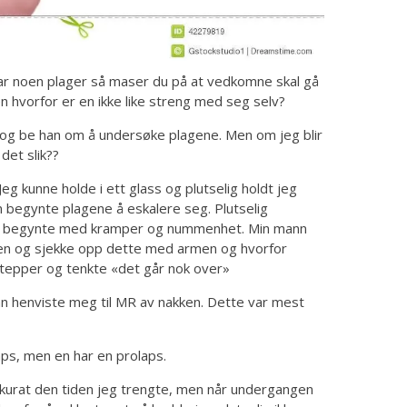
r har noen plager så maser du på at vedkomne skal gå
n hvorfor er en ikke like streng med seg selv?
an og be han om å undersøke plagene. Men om jeg blir
det slik??
eg kunne holde i ett glass og plutselig holdt jeg
en begynte plagene å eskalere seg. Plutselig
itt begynte med kramper og nummenhet. Min mann
legen og sjekke opp dette med armen og hvorfor
r tepper og tenkte «det går nok over»
 han henviste meg til MR av nakken. Dette var mest
laps, men en har en prolaps.
 akkurat den tiden jeg trengte, men når undergangen