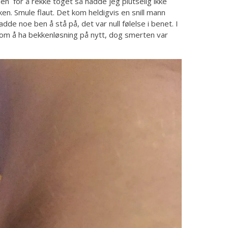
en for å rekke toget så hadde jeg plutselig ikke
en. Smule flaut. Det kom heldigvis en snill mann
de noe ben å stå på, det var null følelse i benet. I
som å ha bekkenløsning på nytt, dog smerten var