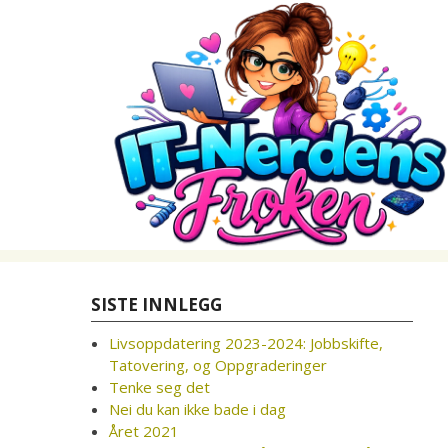
Skip
to
content
SISTE INNLEGG
Livsoppdatering 2023-2024: Jobbskifte,
Tatovering, og Oppgraderinger
Tenke seg det
Nei du kan ikke bade i dag
Året 2021