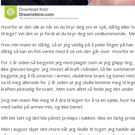
Hvorfor er det slik at når en du bryr deg om er syk, dårlig elle
til lege? Vel det er jo fordi at du bryr deg om vedkommende.. Me
Hvis min mann er dårlig, så er jeg veldig på å peke finger på h
dårlig så kan en fint vente med å se om det går over. Hvorfor er 
For 2 år siden så begynte jeg med plager som at jeg glapp ting. J
ikke glasset lenger. Jeg mistet all kraft i hånden. Så før sommer
begynte jeg å få smerter i armen, skuldrene brant og benet m
sa til meg allerede for 2 år siden at jeg skulle komme meg til 
kraften plutselig forsvant.. Men som alltid så feide jeg det unde
Dog min mann fikk meg til å dra til legen for å ta en sjekk, hvor
med tanke på armen min, og ikke benet.
MR ble tatt og det ble påvist prolaps i nakken. Ikke en farlig pro
Men i august skjer det store når jeg skulle til toget. Jeg hadde