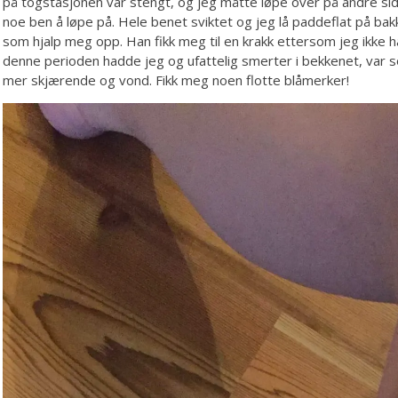
på togstasjonen var stengt, og jeg måtte løpe over på andre sid
noe ben å løpe på. Hele benet sviktet og jeg lå paddeflat på bakk
som hjalp meg opp. Han fikk meg til en krakk ettersom jeg ikke had
denne perioden hadde jeg og ufattelig smerter i bekkenet, var 
mer skjærende og vond. Fikk meg noen flotte blåmerker!