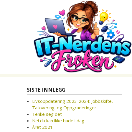
Skip
to
content
SISTE INNLEGG
Livsoppdatering 2023-2024: Jobbskifte,
Tatovering, og Oppgraderinger
Tenke seg det
Nei du kan ikke bade i dag
Året 2021