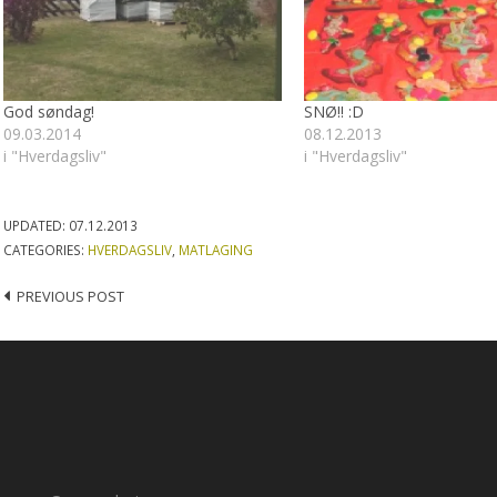
God søndag!
SNØ!! :D
09.03.2014
08.12.2013
i "Hverdagsliv"
i "Hverdagsliv"
UPDATED:
07.12.2013
CATEGORIES:
HVERDAGSLIV
,
MATLAGING
Post
PREVIOUS POST
navigation