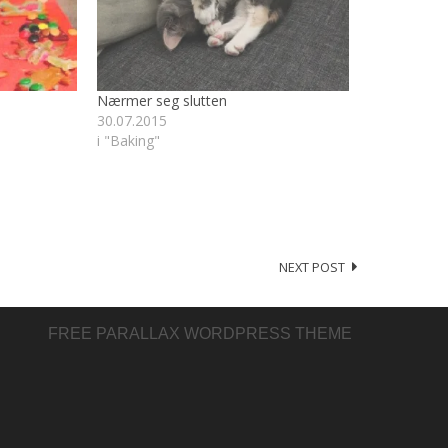
Nærmer seg slutten
30.07.2015
i "Baking"
NEXT POST
FREE PARALLAX WORDPRESS THEME