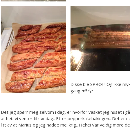
Disse ble SPRØ!!!! Og ikke my
gangen!! 🙂
Det jeg spørr meg selvom i dag, er hvorfor vasket jeg huset i gå
at hei.. vi venter til søndag.. Etter pepperkakebakingen.. Det e
litt av at Marius og jeg hadde mel krig.. Hehe! Var veldig moro d