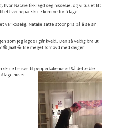
 hvor Natalie fikk lagd seg nisselue, og vi tuslet litt
 til ett vennepar skulle komme for å lage
 var koselig, Natalie satte stoor pris på å se sin
n som jeg lagde i går kveld.. Den så veldig bra ut!
? 😀 Jaa!! 😀 Ble meget fornøyd med deigen!
 skulle brukes til pepperkakehuset! Så dette ble
 å lage huset.