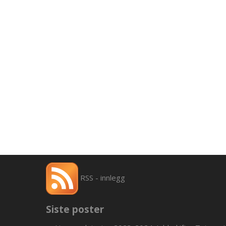
RSS - innlegg
Siste poster