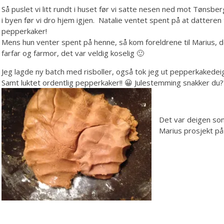
Så puslet vi litt rundt i huset før vi satte nesen ned mot Tønsberg,
i byen før vi dro hjem igjen. Natalie ventet spent på at datteren
pepperkaker!
Mens hun venter spent på henne, så kom foreldrene til Marius, det
farfar og farmor, det var veldig koselig 🙂
Jeg lagde ny batch med risboller, også tok jeg ut pepperkakedeige
Samt luktet ordentlig pepperkaker!! 😀 Julestemming snakker du?
Det var deigen som
Marius prosjekt på