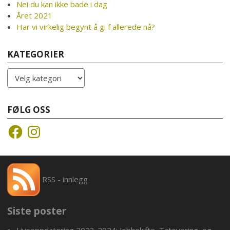
Nei du kan ikke bade i dag
Året 2021
Har vi virkelig begynt å gi f allerede nå?
KATEGORIER
Kategorier
FØLG OSS
Facebook
Instagram
RSS - innlegg
Siste poster