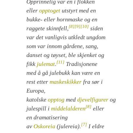
Opprinnelig var en i flokken
eller
opptoget
utstyrt med en
bukke- eller hornmaske og en
[8]
[9]
[10]
raggete skinnfell,
siden
var det vanligvis utkledt ungdom
som var innom gårdene, sang,
danset og tøyset, ble skjenket og
[11]
fikk
julemat
.
Tradisjonene
med å gå julebukk kan være en
rest etter
maskeskikker
fra sør i
Europa,
katolske
opptog
med
djevelfigurer
og
[8]
julespill i
middelalderen
eller
en dramatisering
[7]
av
Oskoreia
(
julereia
).
I eldre