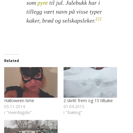
som
pynt
til jul.
Julebukk
har i
tillegg vært navn på visse typer
[2]
kaker, brød og selskapsleker.
Related
Halloween time
2 skritt frem og 15 tilbake
05.11.2014
01.04.2015
i "Hverdagsliv"
i "Baking"