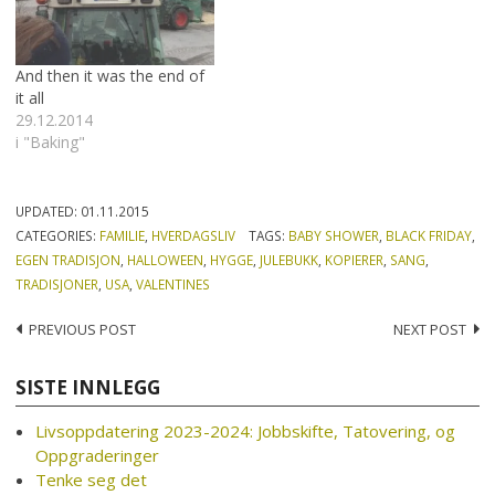
And then it was the end of
it all
29.12.2014
i "Baking"
UPDATED:
01.11.2015
CATEGORIES:
FAMILIE
,
HVERDAGSLIV
TAGS:
BABY SHOWER
,
BLACK FRIDAY
,
EGEN TRADISJON
,
HALLOWEEN
,
HYGGE
,
JULEBUKK
,
KOPIERER
,
SANG
,
TRADISJONER
,
USA
,
VALENTINES
Post
PREVIOUS POST
NEXT POST
navigation
SISTE INNLEGG
Livsoppdatering 2023-2024: Jobbskifte, Tatovering, og
Oppgraderinger
Tenke seg det