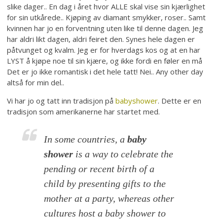
slike dager.. En dag i året hvor ALLE skal vise sin kjærlighet
for sin utkårede.. Kjøping av diamant smykker, roser.. Samt
kvinnen har jo en forventning uten like til denne dagen. Jeg
har aldri likt dagen, aldri feiret den. Synes hele dagen er
påtvunget og kvalm. Jeg er for hverdags kos og at en har
LYST å kjøpe noe til sin kjære, og ikke fordi en føler en må
Det er jo ikke romantisk i det hele tatt! Nei.. Any other day
altså for min del..
Vi har jo og tatt inn tradisjon på
babyshower
. Dette er en
tradisjon som amerikanerne har startet med.
In some countries, a
baby
shower
is a way to celebrate the
pending or recent birth of a
child by presenting gifts to the
mother at a party, whereas other
cultures host a baby shower to