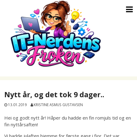
Skip
to
content
Nytt år, og det tok 9 dager..
13.01.2019
KRISTINE ASMUS GUSTAVSEN
Hei og godt nytt år! Håper du hadde en fin romjuls tid og en
fin nyttårsaften!
Vi hadde julaften hjemme for første gang i fjor. Det var