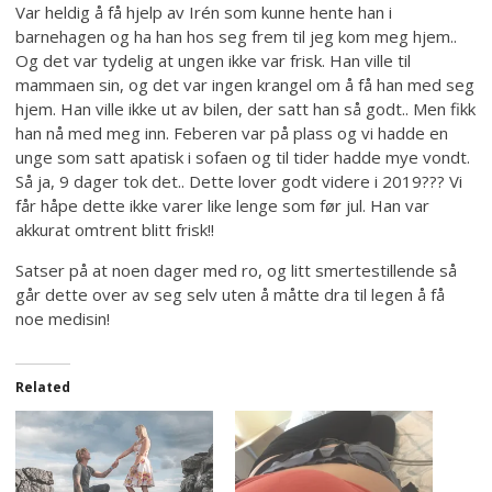
Var heldig å få hjelp av Irén som kunne hente han i
barnehagen og ha han hos seg frem til jeg kom meg hjem..
Og det var tydelig at ungen ikke var frisk. Han ville til
mammaen sin, og det var ingen krangel om å få han med seg
hjem. Han ville ikke ut av bilen, der satt han så godt.. Men fikk
han nå med meg inn. Feberen var på plass og vi hadde en
unge som satt apatisk i sofaen og til tider hadde mye vondt.
Så ja, 9 dager tok det.. Dette lover godt videre i 2019??? Vi
får håpe dette ikke varer like lenge som før jul. Han var
akkurat omtrent blitt frisk!!
Satser på at noen dager med ro, og litt smertestillende så
går dette over av seg selv uten å måtte dra til legen å få
noe medisin!
Related