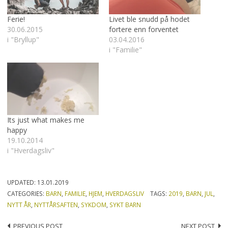
Ferie!
Livet ble snudd på hodet
30.06.2015
fortere enn forventet
i "Bryllup"
03.04.2016
i "Familie"
Its just what makes me
happy
19.10.2014
i "Hverdagsliv"
UPDATED:
13.01.2019
CATEGORIES:
BARN
,
FAMILIE
,
HJEM
,
HVERDAGSLIV
TAGS:
2019
,
BARN
,
JUL
,
NYTT ÅR
,
NYTTÅRSAFTEN
,
SYKDOM
,
SYKT BARN
PREVIOUS POST
NEXT POST