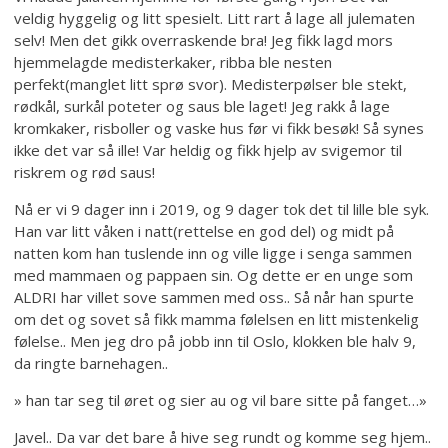
veldig hyggelig og litt spesielt. Litt rart å lage all julematen
selv! Men det gikk overraskende bra! Jeg fikk lagd mors
hjemmelagde medisterkaker, ribba ble nesten
perfekt(manglet litt sprø svor). Medisterpølser ble stekt,
rødkål, surkål poteter og saus ble laget! Jeg rakk å lage
kromkaker, risboller og vaske hus før vi fikk besøk! Så synes
ikke det var så ille! Var heldig og fikk hjelp av svigemor til
riskrem og rød saus!
Nå er vi 9 dager inn i 2019, og 9 dager tok det til lille ble syk.
Han var litt våken i natt(rettelse en god del) og midt på
natten kom han tuslende inn og ville ligge i senga sammen
med mammaen og pappaen sin. Og dette er en unge som
ALDRI har villet sove sammen med oss.. Så når han spurte
om det og sovet så fikk mamma følelsen en litt mistenkelig
følelse.. Men jeg dro på jobb inn til Oslo, klokken ble halv 9,
da ringte barnehagen..
» han tar seg til øret og sier au og vil bare sitte på fanget…»
Javel.. Da var det bare å hive seg rundt og komme seg hjem..