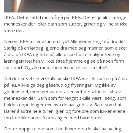
IKEA.. Det er alltid moro å gå på IKEA.. Det er jo aldri mange
mennesker der, eller barn som sutrer, griner og vil helst ikke
være der.
Nei en IKEA tur er alltid en fryd!! Alle gleder seg til å dra dit!
Særlig på en lørdag, gjerne dra med seg mannen som elsker
å dra på IKEA og titte på alle disse flotte mulighetene og
løsninger! Nei han vil ikke sitte hjemme og se på noen form
for sport! Og alle medarbeiderene elsker sin jobb!!
Nei det er vel slik vi skulle ønske IKEA var.. At tanken på å dra
på IKEA ikke ga deg gåsehud og frysninger.. Og ikke av
gledens del, men mer av det at en vet det alltid er fult av
mennesker der. Barn som for lengst skulle vært i seng, som
holdes oppe lenger enn hva de har godt av. Barn som fint
klarer å sutre hele turen igjen og foreldre som lukker ørene
fordi de ikke orker å ta kranglen med barnet der.
Det er oppgitte par som ikke finner det de skal ha av ting