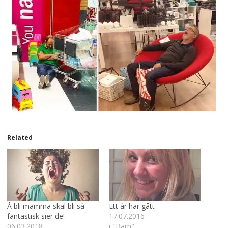
Related
Å bli mamma skal bli så
Ett år har gått
fantastisk sier de!
17.07.2016
06.03.2018
i "Barn"