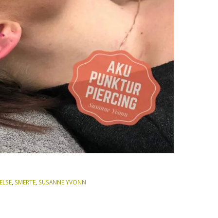
ELSE
,
SMERTE
,
SUSANNE YVONN