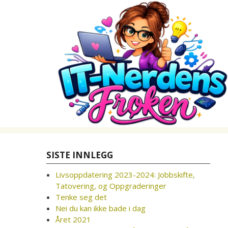
Skip
to
content
SISTE INNLEGG
Livsoppdatering 2023-2024: Jobbskifte,
Tatovering, og Oppgraderinger
Tenke seg det
Nei du kan ikke bade i dag
Året 2021