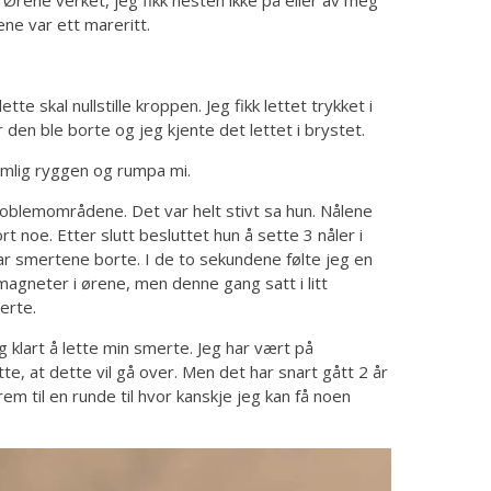
 Ørene verket, jeg fikk nesten ikke på eller av meg
ne var ett mareritt.
te skal nullstille kroppen. Jeg fikk lettet trykket i
 den ble borte og jeg kjente det lettet i brystet.
emlig ryggen og rumpa mi.
roblemområdene. Det var helt stivt sa hun. Nålene
t noe. Etter slutt besluttet hun å sette 3 nåler i
ar smertene borte. I de to sekundene følte jeg en
 magneter i ørene, men denne gang satt i litt
erte.
 klart å lette min smerte. Jeg har vært på
te, at dette vil gå over. Men det har snart gått 2 år
rem til en runde til hvor kanskje jeg kan få noen