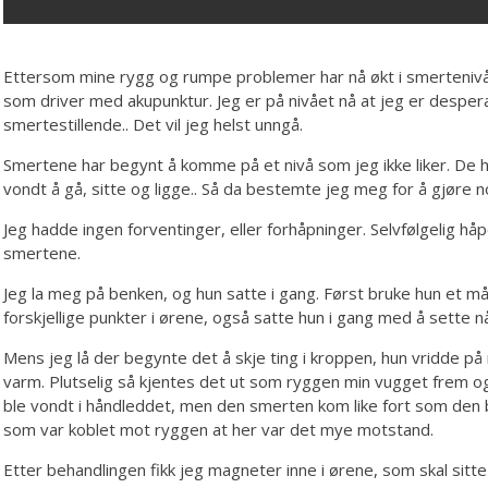
Ettersom mine rygg og rumpe problemer har nå økt i smertenivå 
som driver med akupunktur. Jeg er på nivået nå at jeg er desperat. J
smertestillende.. Det vil jeg helst unngå.
Smertene har begynt å komme på et nivå som jeg ikke liker. De ha
vondt å gå, sitte og ligge.. Så da bestemte jeg meg for å gjøre noe
Jeg hadde ingen forventinger, eller forhåpninger. Selvfølgelig håper 
smertene.
Jeg la meg på benken, og hun satte i gang. Først bruke hun et m
forskjellige punkter i ørene, også satte hun i gang med å sette nå
Mens jeg lå der begynte det å skje ting i kroppen, hun vridde p
varm. Plutselig så kjentes det ut som ryggen min vugget frem og t
ble vondt i håndleddet, men den smerten kom like fort som den 
som var koblet mot ryggen at her var det mye motstand.
Etter behandlingen fikk jeg magneter inne i ørene, som skal sitte