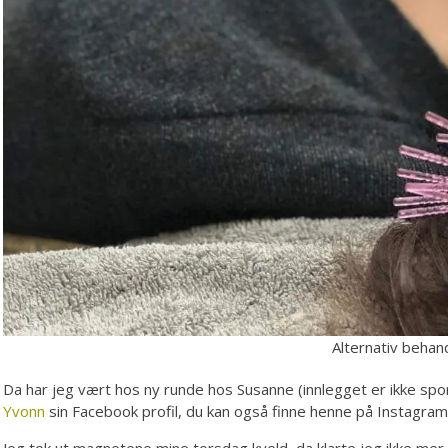
Alternativ behan
Da har jeg vært hos ny runde hos Susanne (innlegget er ikke spo
Yvonn
sin Facebook profil, du kan også finne henne på Instagram