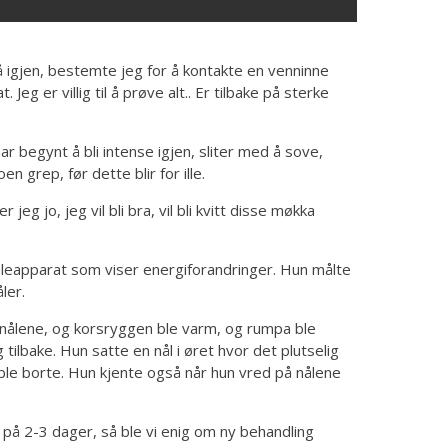
igjen, bestemte jeg for å kontakte en venninne
eg er villig til å prøve alt.. Er tilbake på sterke
r begynt å bli intense igjen, sliter med å sove,
n grep, før dette blir for ille.
jeg jo, jeg vil bli bra, vil bli kvitt disse møkka
åleapparat som viser energiforandringer. Hun målte
ler.
å nålene, og korsryggen ble varm, og rumpa ble
ilbake. Hun satte en nål i øret hvor det plutselig
ble borte. Hun kjente også når hun vred på nålene
 på 2-3 dager, så ble vi enig om ny behandling