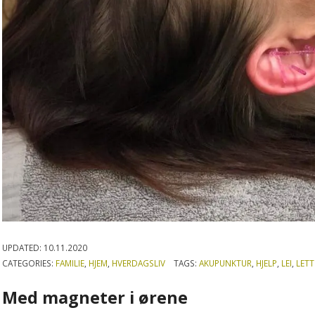
UPDATED:
10.11.2020
CATEGORIES:
FAMILIE
,
HJEM
,
HVERDAGSLIV
TAGS:
AKUPUNKTUR
,
HJELP
,
LEI
,
LETT
Med magneter i ørene