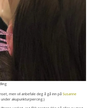
dling
nset, men vil anbefale deg å gå inn på
Susanne
 under akupunkturpiercing.)