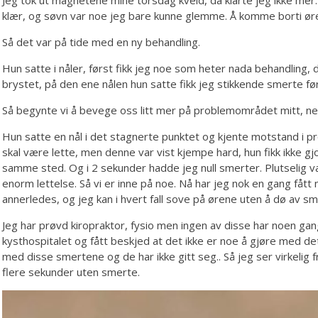
Jeg tok ut magnetene mine torsdag kveld, da klarte jeg ikke mer.
klær, og søvn var noe jeg bare kunne glemme. Å komme borti øre
Så det var på tide med en ny behandling.
Hun satte i nåler, først fikk jeg noe som heter nada behandling, det
brystet, på den ene nålen hun satte fikk jeg stikkende smerte før
Så begynte vi å bevege oss litt mer på problemområdet mitt, n
Hun satte en nål i det stagnerte punktet og kjente motstand i p
skal være lette, men denne var vist kjempe hard, hun fikk ikke gjor
samme sted. Og i 2 sekunder hadde jeg null smerter. Plutselig v
enorm lettelse. Så vi er inne på noe. Nå har jeg nok en gang fått
annerledes, og jeg kan i hvert fall sove på ørene uten å dø av sm
Jeg har prøvd kiropraktor, fysio men ingen av disse har noen gang
kysthospitalet og fått beskjed at det ikke er noe å gjøre med det
med disse smertene og de har ikke gitt seg.. Så jeg ser virkelig f
flere sekunder uten smerte.