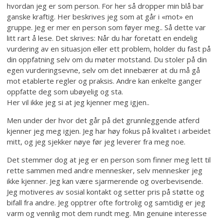
hvordan jeg er som person. For her så dropper min blå bar
ganske kraftig. Her beskrives jeg som at går i «mot» en
gruppe. Jeg er mer en person som føyer meg.. Så dette var
litt rart å lese. Det skrives: Når du har foretatt en endelig
vurdering av en situasjon eller ett problem, holder du fast på
din oppfatning selv om du møter motstand. Du stoler på din
egen vurderingsevne, selv om det innebærer at du må gå
mot etablerte regler og praksis. Andre kan enkelte ganger
oppfatte deg som ubøyelig og sta.
Her vil ikke jeg si at jeg kjenner meg igjen..
Men under der hvor det går på det grunnleggende atferd
kjenner jeg meg igjen. Jeg har høy fokus på kvalitet i arbeidet
mitt, og jeg sjekker nøye før jeg leverer fra meg noe.
Det stemmer dog at jeg er en person som finner meg lett til
rette sammen med andre mennesker, selv mennesker jeg
ikke kjenner. Jeg kan være sjarmerende og overbevisende.
Jeg motiveres av sosial kontakt og setter pris på støtte og
bifall fra andre. Jeg opptrer ofte fortrolig og samtidig er jeg
varm og vennlig mot dem rundt meg. Min genuine interesse