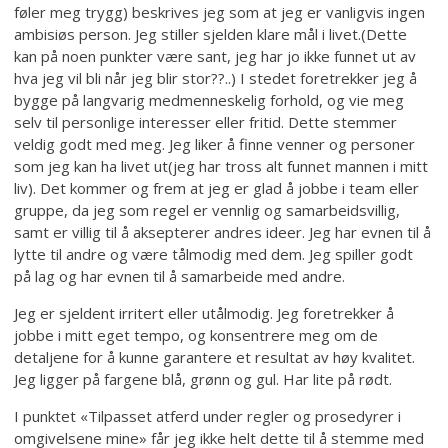
føler meg trygg) beskrives jeg som at jeg er vanligvis ingen
ambisiøs person. Jeg stiller sjelden klare mål i livet.(Dette
kan på noen punkter være sant, jeg har jo ikke funnet ut av
hva jeg vil bli når jeg blir stor??..) I stedet foretrekker jeg å
bygge på langvarig medmenneskelig forhold, og vie meg
selv til personlige interesser eller fritid. Dette stemmer
veldig godt med meg. Jeg liker å finne venner og personer
som jeg kan ha livet ut(jeg har tross alt funnet mannen i mitt
liv). Det kommer og frem at jeg er glad å jobbe i team eller
gruppe, da jeg som regel er vennlig og samarbeidsvillig,
samt er villig til å aksepterer andres ideer. Jeg har evnen til å
lytte til andre og være tålmodig med dem. Jeg spiller godt
på lag og har evnen til å samarbeide med andre.
Jeg er sjeldent irritert eller utålmodig. Jeg foretrekker å
jobbe i mitt eget tempo, og konsentrere meg om de
detaljene for å kunne garantere et resultat av høy kvalitet.
Jeg ligger på fargene blå, grønn og gul. Har lite på rødt.
I punktet «Tilpasset atferd under regler og prosedyrer i
omgivelsene mine» får jeg ikke helt dette til å stemme med