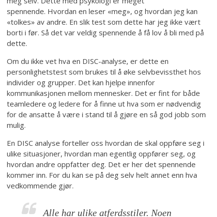
meg selv. Dette med psykologi er meget
spennende. Hvordan en leser «meg», og hvordan jeg kan
«tolkes» av andre. En slik test som dette har jeg ikke vært
borti i før. Så det var veldig spennende å få lov å bli med på
dette.
Om du ikke vet hva en DISC-analyse, er dette en
personlighetstest som brukes til å øke selvbevissthet hos
individer og grupper. Det kan hjelpe innenfor
kommunikasjonen mellom mennesker. Det er fint for både
teamledere og ledere for å finne ut hva som er nødvendig
for de ansatte å være i stand til å gjøre en så god jobb som
mulig.
En DISC analyse forteller oss hvordan de skal oppføre seg i
ulike situasjoner, hvordan man egentlig oppfører seg, og
hvordan andre oppfatter deg. Det er her det spennende
kommer inn. For du kan se på deg selv helt annet enn hva
vedkommende gjør.
Alle har ulike atferdsstiler. Noen