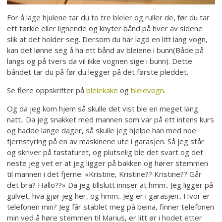
For å lage hjulene tar du to tre bleier og ruller de, før du tar
ett tørkle eller lignende og knyter bånd på hver av sidene
slik at det holder seg. Dersom du har lagd en litt lang vogn,
kan det lønne seg å ha ett bånd av bleiene i bunn(Både på
langs og på tvers da vil ikke vognen sige i bunn). Dette
båndet tar du på før du legger på det første pleddet.
Se flere oppskrifter på
bleiekake
og
bleievogn
.
Og da jeg kom hjem så skulle det vist ble en meget lang
natt.. Da jeg snakket med mannen som var på ett intens kurs
og hadde lange dager, så skulle jeg hjelpe han med noe
fjernstyring på en av maskinene ute i garasjen. Så jeg står
og skriver på tastaturet, og plutselig ble det svart og det
neste jeg vet er at jeg ligger på bakken og hører stemmen
til mannen i det fjerne: «Kristine, Kristine?? Kristine?? Går
det bra? Hallo??» Da jeg tillslutt innser at hmm.. Jeg ligger på
gulvet, hva gjør jeg her, og hmm.. Jeg er i garasjen.. Hvor er
telefonen min? Jeg får stablet meg på beina, finner telefonen
min ved å høre stemmen til Marius, er litt ør i hodet etter