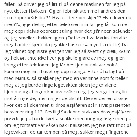
fallet.. Så driver jeg på litt til på denne maskinen før jeg på
nytt detter i bakken.. Og en febrilsk stemme i andre siden
som roper «Kristine?? Hva er det som skjer?? Hva driver du
med??», igjen leting etter telefonen min før jeg får kommet
meg opp i delvis oppreist stilling hvor det går noen sekunder
og jeg smeller i bakken igjen. (Dette er hva Marius fortalte
meg hadde skjedd da jeg ikke husker så mye fra dette) Da
jeg våknet opp siste gangen var jeg så svett og bleik, kvalm
og helt ør, ante ikke hvor jeg skulle gjøre av meg og igjen
leting etter telefonen. Jeg får beskjed at nok var nok å
komme meg inn i huset og opp i senga. Etter å ha lagt på
med Marius, så snakker jeg med en venninne som forteller
meg at jeg burde ringe legevakten siden jeg er alene
hjemme og at ingen kan overvåke meg. Jeg verget meg litt
mot å ringe de, men ringer de tilslutt. De sender en drosje,
hvor det på skjermen til drosjesjåføren står: Hvis pasienten
besvimer ring 113. Festlig! Så denne stakkars drosjesjåføren
prøvde jo på harde livet å snakke med meg og følge med på
om jeg fortsatt var våken bak i baksetet. Jeg ble tatt imot på
legevakten, de tar tempen på meg, stikker meg i fingerene