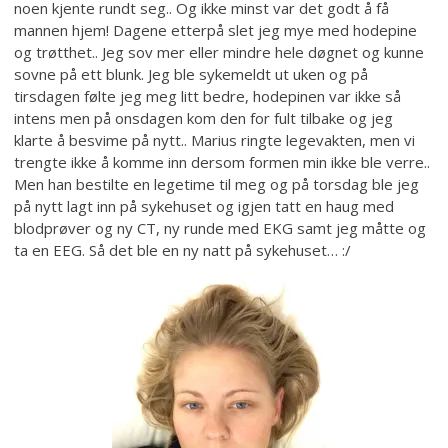
noen kjente rundt seg.. Og ikke minst var det godt å få
mannen hjem! Dagene etterpå slet jeg mye med hodepine
og trøtthet.. Jeg sov mer eller mindre hele døgnet og kunne
sovne på ett blunk. Jeg ble sykemeldt ut uken og på
tirsdagen følte jeg meg litt bedre, hodepinen var ikke så
intens men på onsdagen kom den for fult tilbake og jeg
klarte å besvime på nytt.. Marius ringte legevakten, men vi
trengte ikke å komme inn dersom formen min ikke ble verre..
Men han bestilte en legetime til meg og på torsdag ble jeg
på nytt lagt inn på sykehuset og igjen tatt en haug med
blodprøver og ny CT, ny runde med EKG samt jeg måtte og
ta en EEG. Så det ble en ny natt på sykehuset… :/