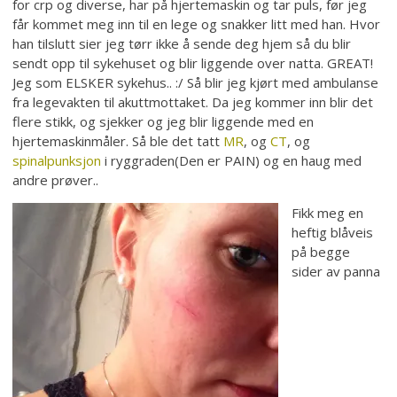
for crp og diverse, har på hjertemaskin og tar puls, før jeg
får kommet meg inn til en lege og snakker litt med han. Hvor
han tilslutt sier jeg tørr ikke å sende deg hjem så du blir
sendt opp til sykehuset og blir liggende over natta. GREAT!
Jeg som ELSKER sykehus.. :/ Så blir jeg kjørt med ambulanse
fra legevakten til akuttmottaket. Da jeg kommer inn blir det
flere stikk, og sjekker og jeg blir liggende med en
hjertemaskinmåler. Så ble det tatt
MR
, og
CT
, og
spinalpunksjon
i ryggraden(Den er PAIN) og en haug med
andre prøver..
Fikk meg en
heftig blåveis
på begge
sider av panna