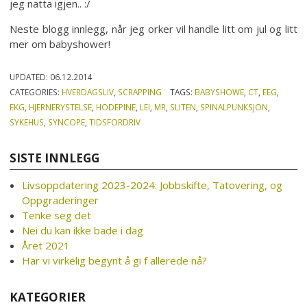
jeg natta igjen.. :/
Neste blogg innlegg, når jeg orker vil handle litt om jul og litt
mer om babyshower!
UPDATED:
06.12.2014
CATEGORIES:
HVERDAGSLIV
,
SCRAPPING
TAGS:
BABYSHOWE
,
CT
,
EEG
,
EKG
,
HJERNERYSTELSE
,
HODEPINE
,
LEI
,
MR
,
SLITEN
,
SPINALPUNKSJON
,
SYKEHUS
,
SYNCOPE
,
TIDSFORDRIV
SISTE INNLEGG
Livsoppdatering 2023-2024: Jobbskifte, Tatovering, og
Oppgraderinger
Tenke seg det
Nei du kan ikke bade i dag
Året 2021
Har vi virkelig begynt å gi f allerede nå?
KATEGORIER