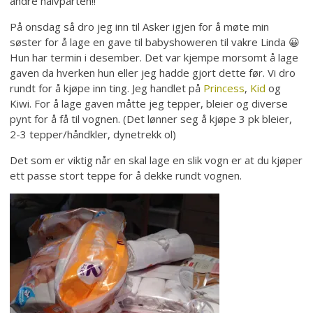
andre halvparten!!
På onsdag så dro jeg inn til Asker igjen for å møte min
søster for å lage en gave til babyshoweren til vakre Linda 😀
Hun har termin i desember. Det var kjempe morsomt å lage
gaven da hverken hun eller jeg hadde gjort dette før. Vi dro
rundt for å kjøpe inn ting. Jeg handlet på
Princess
,
Kid
og
Kiwi. For å lage gaven måtte jeg tepper, bleier og diverse
pynt for å få til vognen. (Det lønner seg å kjøpe 3 pk bleier,
2-3 tepper/håndkler, dynetrekk ol)
Det som er viktig når en skal lage en slik vogn er at du kjøper
ett passe stort teppe for å dekke rundt vognen.