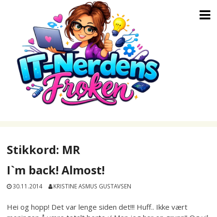
Skip
to
content
Stikkord:
MR
I`m back! Almost!
30.11.2014
KRISTINE ASMUS GUSTAVSEN
Hei og hopp! Det var lenge siden det!!! Huff.. Ikke vært