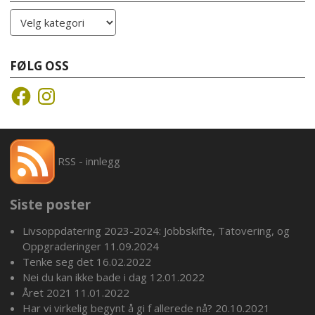
Kategorier
FØLG OSS
Facebook
Instagram
RSS - innlegg
Siste poster
Livsoppdatering 2023-2024: Jobbskifte, Tatovering, og
Oppgraderinger
11.09.2024
Tenke seg det
16.02.2022
Nei du kan ikke bade i dag
12.01.2022
Året 2021
11.01.2022
Har vi virkelig begynt å gi f allerede nå?
20.10.2021