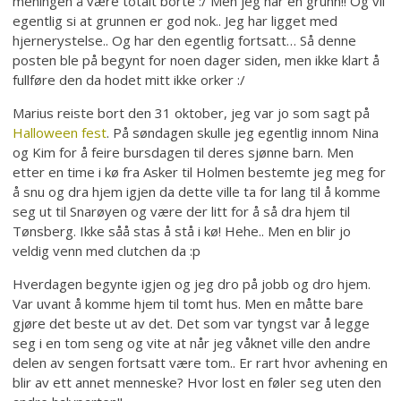
meningen å være totalt borte :/ Men jeg har en grunn!! Og vil
egentlig si at grunnen er god nok.. Jeg har ligget med
hjernerystelse.. Og har den egentlig fortsatt… Så denne
posten ble på begynt for noen dager siden, men ikke klart å
fullføre den da hodet mitt ikke orker :/
Marius reiste bort den 31 oktober, jeg var jo som sagt på
Halloween fest
. På søndagen skulle jeg egentlig innom Nina
og Kim for å feire bursdagen til deres sjønne barn. Men
etter en time i kø fra Asker til Holmen bestemte jeg meg for
å snu og dra hjem igjen da dette ville ta for lang til å komme
seg ut til Snarøyen og være der litt for å så dra hjem til
Tønsberg. Ikke såå stas å stå i kø! Hehe.. Men en blir jo
veldig venn med clutchen da :p
Hverdagen begynte igjen og jeg dro på jobb og dro hjem.
Var uvant å komme hjem til tomt hus. Men en måtte bare
gjøre det beste ut av det. Det som var tyngst var å legge
seg i en tom seng og vite at når jeg våknet ville den andre
delen av sengen fortsatt være tom.. Er rart hvor avhening en
blir av ett annet menneske? Hvor lost en føler seg uten den