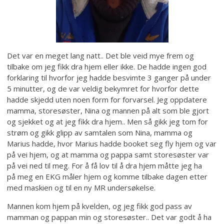
Det var en meget lang natt.. Det ble veid mye frem og
tilbake om jeg fikk dra hjem eller ikke. De hadde ingen god
forklaring til hvorfor jeg hadde besvimte 3 ganger på under
5 minutter, og de var veldig bekymret for hvorfor dette
hadde skjedd uten noen form for forvarsel. Jeg oppdatere
mamma, storesøster, Nina og mannen på alt som ble gjort
og sjekket og at jeg fikk dra hjem.. Men så gikk jeg tom for
strøm og gikk glipp av samtalen som Nina, mamma og
Marius hadde, hvor Marius hadde booket seg fly hjem og var
på vei hjem, og at mamma og pappa samt storesøster var
på vei ned til meg. For å få lov til å dra hjem måtte jeg ha
på meg en EKG måler hjem og komme tilbake dagen etter
med maskien og til en ny MR undersøkelse.
Mannen kom hjem på kvelden, og jeg fikk god pass av
mamman og pappan min og storesøster.. Det var godt å ha