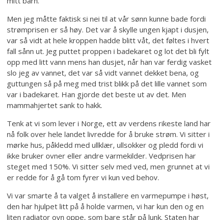
mitt barn.
Men jeg måtte faktisk si nei til at vår sønn kunne bade fordi
strømprisen er så høy. Det var å skylle ungen kjapt i dusjen,
var så vidt at hele kroppen hadde blitt våt, det føltes i hvert
fall sånn ut. Jeg puttet proppen i badekaret og lot det bli fylt
opp med litt vann mens han dusjet, når han var ferdig vasket
slo jeg av vannet, det var så vidt vannet dekket bena, og
guttungen så på meg med trist blikk på det lille vannet som
var i badekaret. Han gjorde det beste ut av det. Men
mammahjertet sank to hakk.
Tenk at vi som lever i Norge, ett av verdens rikeste land har
nå folk over hele landet livredde for å bruke strøm. Vi sitter i
mørke hus, påkledd med ullklær, ullsokker og pledd fordi vi
ikke bruker ovner eller andre varmekilder. Vedprisen har
steget med 150%. Vi sitter selv med ved, men grunnet at vi
er redde for å gå tom fyrer vi kun ved behov.
Vi var smarte å ta valget å installere en varmepumpe i høst,
den har hjulpet litt på å holde varmen, vi har kun den og en
liten radiator ovn oppe, som bare står på lunk. Staten har