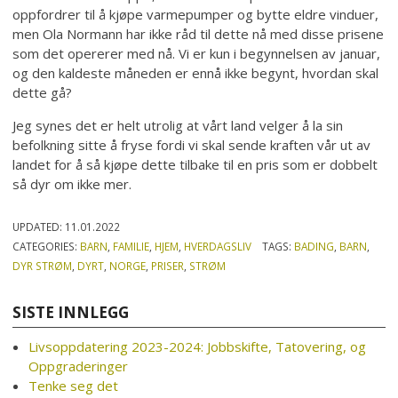
oppfordrer til å kjøpe varmepumper og bytte eldre vinduer,
men Ola Normann har ikke råd til dette nå med disse prisene
som det opererer med nå. Vi er kun i begynnelsen av januar,
og den kaldeste måneden er ennå ikke begynt, hvordan skal
dette gå?
Jeg synes det er helt utrolig at vårt land velger å la sin
befolkning sitte å fryse fordi vi skal sende kraften vår ut av
landet for å så kjøpe dette tilbake til en pris som er dobbelt
så dyr om ikke mer.
UPDATED:
11.01.2022
CATEGORIES:
BARN
,
FAMILIE
,
HJEM
,
HVERDAGSLIV
TAGS:
BADING
,
BARN
,
DYR STRØM
,
DYRT
,
NORGE
,
PRISER
,
STRØM
SISTE INNLEGG
Livsoppdatering 2023-2024: Jobbskifte, Tatovering, og
Oppgraderinger
Tenke seg det