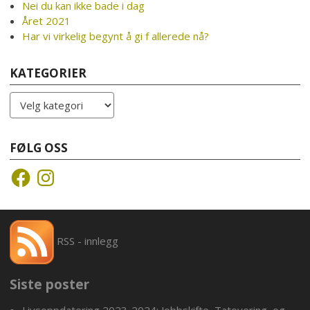
Nei du kan ikke bade i dag
Året 2021
Har vi virkelig begynt å gi f allerede nå?
KATEGORIER
Kategorier
FØLG OSS
Facebook
Instagram
RSS - innlegg
Siste poster