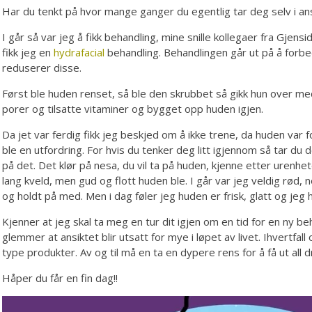
Har du tenkt på hvor mange ganger du egentlig tar deg selv i an
I går så var jeg å fikk behandling, mine snille kollegaer fra Gjen
fikk jeg en
hydrafacial
behandling. Behandlingen går ut på å forbe
reduserer disse.
Først ble huden renset, så ble den skrubbet så gikk hun over m
porer og tilsatte vitaminer og bygget opp huden igjen.
Da jet var ferdig fikk jeg beskjed om å ikke trene, da huden var 
ble en utfordring. For hvis du tenker deg litt igjennom så tar du 
på det. Det klør på nesa, du vil ta på huden, kjenne etter urenhete
lang kveld, men gud og flott huden ble. I går var jeg veldig rød, 
og holdt på med. Men i dag føler jeg huden er frisk, glatt og je
Kjenner at jeg skal ta meg en tur dit igjen om en tid for en ny b
glemmer at ansiktet blir utsatt for mye i løpet av livet. Ihvertfal
type produkter. Av og til må en ta en dypere rens for å få ut all dr
Håper du får en fin dag!!