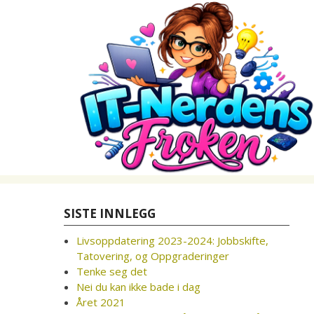
Skip
to
content
SISTE INNLEGG
Livsoppdatering 2023-2024: Jobbskifte,
Tatovering, og Oppgraderinger
Tenke seg det
Nei du kan ikke bade i dag
Året 2021