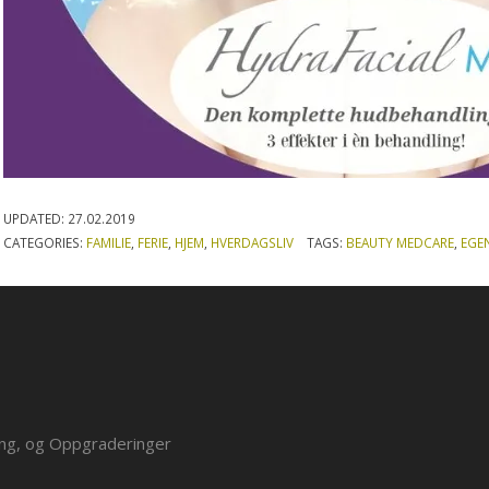
UPDATED:
27.02.2019
CATEGORIES:
FAMILIE
,
FERIE
,
HJEM
,
HVERDAGSLIV
TAGS:
BEAUTY MEDCARE
,
EGEN
ing, og Oppgraderinger