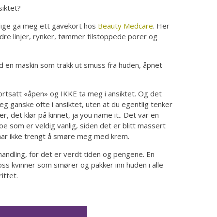
siktet?
sidige ga meg ett gavekort hos
Beauty Medcare
. Her
dre linjer, rynker, tømmer tilstoppede porer og
ed en maskin som trakk ut smuss fra huden, åpnet
fortsatt «åpen» og IKKE ta meg i ansiktet. Og det
deg ganske ofte i ansiktet, uten at du egentlig tenker
r, det klør på kinnet, ja you name it.. Det var en
noe som er veldig vanlig, siden det er blitt massert
g har ikke trengt å smøre meg med krem.
ehandling, for det er verdt tiden og pengene. En
l oss kvinner som smører og pakker inn huden i alle
ittet.