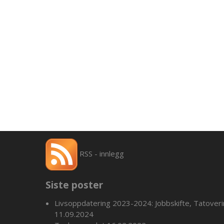
RSS - innlegg
Siste poster
Livsoppdatering 2023-2024: Jobbskifte, Tatover
11.09.2024