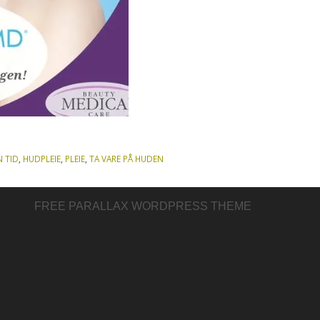
 TID
,
HUDPLEIE
,
PLEIE
,
TA VARE PÅ HUDEN
FREE PARALLAX WORDPRESS THEME