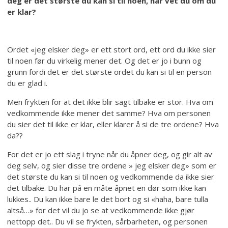
deg er det største du kan si til noen, når vet du om du
er klar?
Ordet «jeg elsker deg» er ett stort ord, ett ord du ikke sier
til noen før du virkelig mener det. Og det er jo i bunn og
grunn fordi det er det største ordet du kan si til en person
du er glad i.
Men frykten for at det ikke blir sagt tilbake er stor. Hva om
vedkommende ikke mener det samme? Hva om personen
du sier det til ikke er klar, eller klarer å si de tre ordene? Hva
da??
For det er jo ett slag i tryne når du åpner deg, og gir alt av
deg selv, og sier disse tre ordene » jeg elsker deg» som er
det største du kan si til noen og vedkommende da ikke sier
det tilbake. Du har på en måte åpnet en dør som ikke kan
lukkes.. Du kan ikke bare le det bort og si «haha, bare tulla
altså…» for det vil du jo se at vedkommende ikke gjør
nettopp det.. Du vil se frykten, sårbarheten, og personen