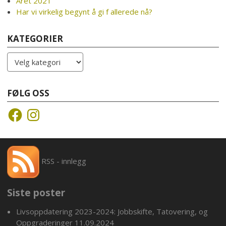
Året 2021
Har vi virkelig begynt å gi f allerede nå?
KATEGORIER
Kategorier
FØLG OSS
Facebook
Instagram
RSS - innlegg
Siste poster
Livsoppdatering 2023-2024: Jobbskifte, Tatovering, og
Oppgraderinger
11.09.2024