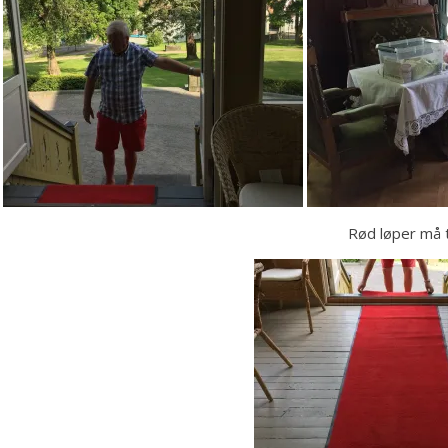
Rød løper må ti