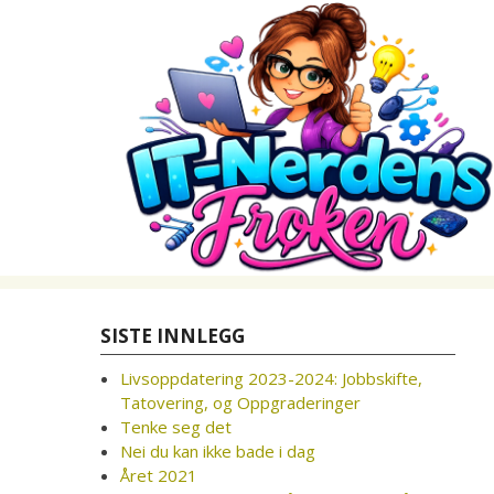
Skip
to
content
SISTE INNLEGG
Livsoppdatering 2023-2024: Jobbskifte,
Tatovering, og Oppgraderinger
Tenke seg det
Nei du kan ikke bade i dag
Året 2021