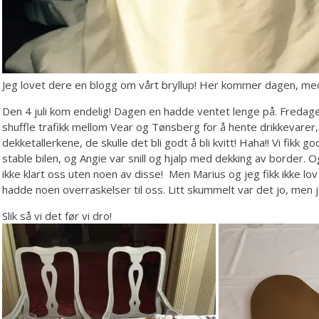
Jeg lovet dere en blogg om vårt bryllup! Her kommer dagen, med 
Den 4 juli kom endelig! Dagen en hadde ventet lenge på. Fredagen
shuffle trafikk mellom Vear og Tønsberg for å hente drikkevarer
dekketallerkene, de skulle det bli godt å bli kvitt! Haha!! Vi fikk
stable bilen, og Angie var snill og hjalp med dekking av border. 
ikke klart oss uten noen av disse! Men Marius og jeg fikk ikke l
hadde noen overraskelser til oss. Litt skummelt var det jo, men jeg
Slik så vi det før vi dro!