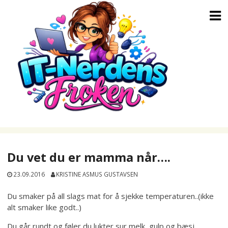
Skip
to
content
Du vet du er mamma når….
23.09.2016
KRISTINE ASMUS GUSTAVSEN
Du smaker på all slags mat for å sjekke temperaturen..(ikke
alt smaker like godt..)
Du går rundt og føler du lukter sur melk, gulp og bæsj