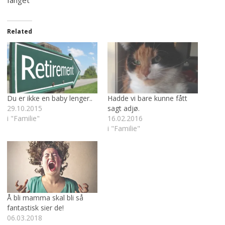
Related
Du er ikke en baby lenger..
Hadde vi bare kunne fått
29.10.2015
sagt adjø.
i "Familie"
16.02.2016
i "Familie"
Å bli mamma skal bli så
fantastisk sier de!
06.03.2018