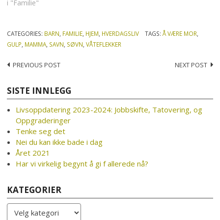
i "Familie"
CATEGORIES:
BARN
,
FAMILIE
,
HJEM
,
HVERDAGSLIV
TAGS:
Å VÆRE MOR
,
GULP
,
MAMMA
,
SAVN
,
SØVN
,
VÅTEFLEKKER
Post
PREVIOUS POST
NEXT POST
navigation
SISTE INNLEGG
Livsoppdatering 2023-2024: Jobbskifte, Tatovering, og
Oppgraderinger
Tenke seg det
Nei du kan ikke bade i dag
Året 2021
Har vi virkelig begynt å gi f allerede nå?
KATEGORIER
Kategorier