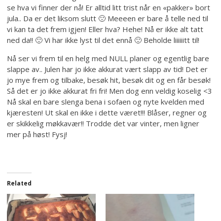
se hva vi finner der nå! Er alltid litt trist når en «pakker» bort
jula.. Da er det liksom slutt 🙁 Meeeen er bare å telle ned til
vi kan ta det frem igjen! Eller hva? Hehe! Nå er ikke alt tatt
ned da!! 🙂 Vi har ikke lyst til det ennå 🙂 Beholde liiiiiitt til!
Nå ser vi frem til en helg med NULL planer og egentlig bare
slappe av.. Julen har jo ikke akkurat vært slapp av tid! Det er
jo mye frem og tilbake, besøk hit, besøk dit og en får besøk!
Så det er jo ikke akkurat fri fri! Men dog enn veldig koselig <3
Nå skal en bare slenga bena i sofaen og nyte kvelden med
kjæresten! Ut skal en ikke i dette været!!! Blåser, regner og
er skikkelig møkkavær!! Trodde det var vinter, men ligner
mer på høst! Fysj!
Related