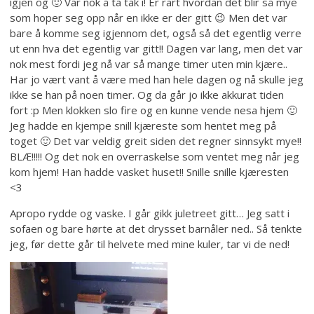
igjen og 🙂 Var nok å ta tak i! Er rart hvordan det blir så mye
som hoper seg opp når en ikke er der gitt 😉 Men det var
bare å komme seg igjennom det, også så det egentlig verre
ut enn hva det egentlig var gitt!! Dagen var lang, men det var
nok mest fordi jeg nå var så mange timer uten min kjære..
Har jo vært vant å være med han hele dagen og nå skulle jeg
ikke se han på noen timer. Og da går jo ikke akkurat tiden
fort :p Men klokken slo fire og en kunne vende nesa hjem 🙂
Jeg hadde en kjempe snill kjæreste som hentet meg på
toget 🙂 Det var veldig greit siden det regner sinnsykt mye!!
BLÆ!!!!! Og det nok en overraskelse som ventet meg når jeg
kom hjem! Han hadde vasket huset!! Snille snille kjæresten
<3
Apropo rydde og vaske. I går gikk juletreet gitt… Jeg satt i
sofaen og bare hørte at det drysset barnåler ned.. Så tenkte
jeg, før dette går til helvete med mine kuler, tar vi de ned!