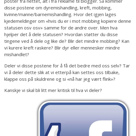
poster fra nettet, alt i fra reklame til blogger. Så kommer
disse postene om dyremishandling, kreft, mobbing,
kvinne/manne/barnemishandling. Hvor det igjen lages
kjedemeldinger om «hvis du er i mot mobbing kopiere denne
statusen osv osv» samme for de andre over. Men hva
hjelper det å dele statusen? Hvordan støtter du disse
tingene ved å dele og like de? Blir det mindre mobbing? Kan
vi kurere kreft raskere? Blir dyr eller mennesker mindre
mishandlet?
Deler vi disse postene for å få det bedre med oss selv? Tar
vi å deler dette slik at vi etterpå kan settes oss tilbake,
klappe oss på skuldrene og si «nå har jeg vært flink»?
Kanskje vi skal bli litt mer kritisk til hva vi deler?