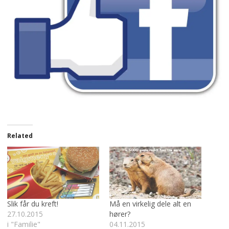
Related
Slik får du kreft!
Må en virkelig dele alt en
27.10.2015
hører?
i "Familie"
04.11.2015