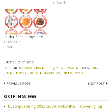
i "Familie"
En skal finne ut mye selv
14.09.2017
i "Barn"
UPDATED:
24.01.2016
CATEGORIES:
FAMILIE
,
GRAVIDITET
,
HJEM
,
HVERDAGSLIV
TAGS:
BARN
,
DEILING
,
DYR
,
FACEBOOK
,
MISHANDLING
,
UKRITISK
,
VOLD
Post
PREVIOUS POST
NEXT POST
navigation
SISTE INNLEGG
Livsoppdatering 2023-2024: Jobbskifte, Tatovering, og