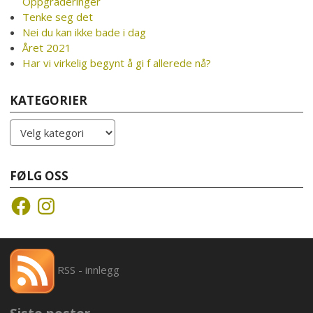
Oppgraderinger
Tenke seg det
Nei du kan ikke bade i dag
Året 2021
Har vi virkelig begynt å gi f allerede nå?
KATEGORIER
Kategorier
FØLG OSS
Facebook
Instagram
RSS - innlegg