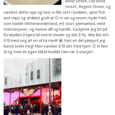
Bond Street, Old Bond
Street, Regent Street, og
vandret dette opp og ned, vi fikk sett i butikker, spist fish
and chips og drukket godt øl 🙂 Vi var og innom Hyde Park
som hadde Winterwonderland, ett stort julemarked, med
matstasjoner, og masse dill og handle. Da kjente jeg litt på
forskjellen å kjøre bil ned til steder og det å fly. Ikke like lett
å få med seg alt en vil ha med!! 😀 Fant en del julepynt jeg
kunne tenkt meg! Men vansker å få det med hjem 🙁 Vi fant
til og med en egen M&M butikk!! Den var 4 etasjer!