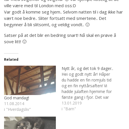
ville være med til London med oss:D
Var godt å komme seg hjem.. Selvom natten til i dag ikke har
vært noe bedre.. Sliter fortsatt med smertene.. Det
begynner å bli slitsomt, og veldig vondt.. 🙁
Satser på at det blir en bedring snart! Nå skal en prøve å
sove litt! 🙂
Related
Nytt år, og det tok 9 dager..
Hei og godt nytt år! Håper
du hadde en fin romjuls tid
og en fin nyttårsaften! Vi
hadde julaften hjemme for
første gang i fjor. Det var
God mandag!
veldig hyggelig og litt
13.01.2019
11.08.2014
spesielt. Litt rart å lage all
i "Barn"
i "Hverdagsliv"
julematen selv! Men det
gikk overraskende bra! Jeg
fikk lagd mors