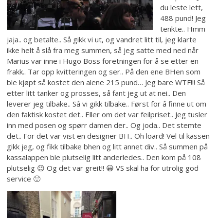
du leste lett,
488 pund! Jeg
tenkte.. Hmm
jaja.. og betalte.. Så gikk vi ut, og vandret litt til, jeg klarte
ikke helt å slå fra meg summen, så jeg satte med ned når
Marius var inne i Hugo Boss foretningen for å se etter en
frakk.. Tar opp kvitteringen og ser.. På den ene BHen som
ble kjøpt så kostet den alene 215 pund… Jeg bare WTF!!! Så
etter litt tanker og prosses, så fant jeg ut at nei.. Den
leverer jeg tilbake.. Så vi gikk tilbake.. Først for å finne ut om
den faktisk kostet det.. Eller om det var feilpriset.. Jeg tusler
inn med posen og spørr damen der.. Og joda.. Det stemte
det.. For det var vist en designer BH.. Oh loard! Vel til kassen
gikk jeg, og fikk tilbake bhen og litt annet div.. Så summen på
kassalappen ble plutselig litt anderledes.. Den kom på 108
plutselig 😉 Og det var greit!! 😀 VS skal ha for utrolig god
service 🙂