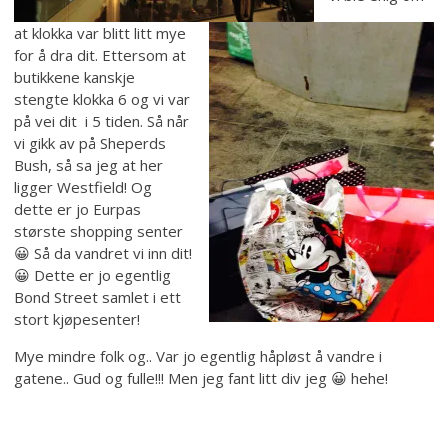
at klokka var blitt litt mye
for å dra dit. Ettersom at
butikkene kanskje
stengte klokka 6 og vi var
på vei dit i 5 tiden. Så når
vi gikk av på Sheperds
Bush, så sa jeg at her
ligger Westfield! Og
dette er jo Eurpas
største shopping senter
😀 Så da vandret vi inn dit!
😀 Dette er jo egentlig
Bond Street samlet i ett
stort kjøpesenter!
Mye mindre folk og.. Var jo egentlig håpløst å vandre i
gatene.. Gud og fulle!!! Men jeg fant litt div jeg 😀 hehe!