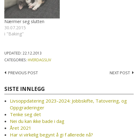
hjemmelagde
medisterkaker,…
Nærmer seg slutten
30.07.2015
i "Baking"
UPDATED:
22.12.2013
CATEGORIES:
HVERDAGSLIV
Post
PREVIOUS POST
NEXT POST
navigation
SISTE INNLEGG
Livsoppdatering 2023-2024: Jobbskifte, Tatovering, og
Oppgraderinger
Tenke seg det
Nei du kan ikke bade i dag
Året 2021
Har vi virkelig begynt å gi f allerede nå?