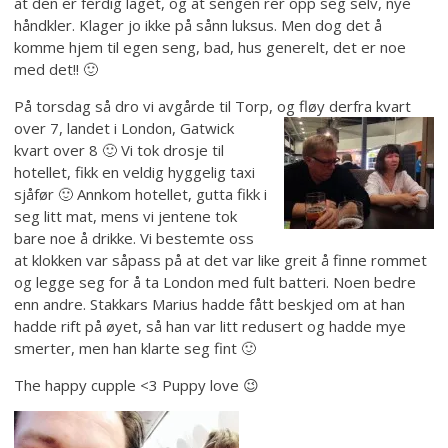
at den er ferdig laget, og at sengen rer opp seg selv, nye
håndkler. Klager jo ikke på sånn luksus. Men dog det å
komme hjem til egen seng, bad, hus generelt, det er noe
med det!! 🙂
På torsdag så dro vi avgårde til Torp,
og fløy derfra kvart
over 7, landet i London, Gatwick
kvart over 8 🙂 Vi tok drosje til
hotellet, fikk en veldig hyggelig taxi
sjåfør 🙂 Annkom hotellet, gutta fikk i
seg litt mat, mens vi jentene tok
bare noe å drikke. Vi bestemte oss
at klokken var såpass på at det var like greit å finne rommet
og legge seg for å ta London med fult batteri. Noen bedre
enn andre. Stakkars Marius hadde fått beskjed om at han
hadde rift på øyet, så han var litt redusert og hadde mye
smerter, men han klarte seg fint 🙂
The happy cupple <3 Puppy love 😉