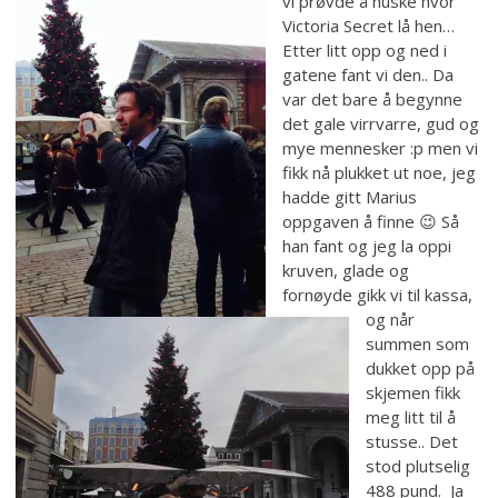
vi prøvde å huske hvor
Victoria Secret lå hen…
Etter litt opp og ned i
gatene fant vi den.. Da
var det bare å begynne
det gale virrvarre, gud og
mye mennesker :p men vi
fikk nå plukket ut noe, jeg
hadde gitt Marius
oppgaven å finne 😉 Så
han fant og jeg la oppi
kruven, glade og
fornøyde gikk vi til kassa,
og når
summen som
dukket opp på
skjemen fikk
meg litt til å
stusse.. Det
stod plutselig
488 pund. Ja