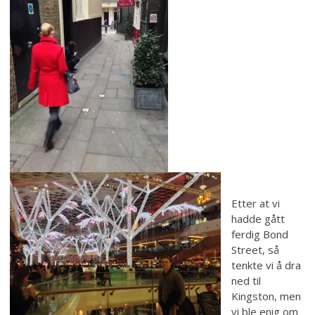
Etter at vi
hadde gått
ferdig Bond
Street, så
tenkte vi å dra
ned til
Kingston, men
vi ble enig om