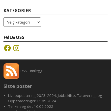
KATEGORIER
Kategorier
FØLG OSS
Facebook
Instagram
RSS - innlegg
Siste poster
Livsoppdatering 2023-2024: Jobbskifte, Tatovering, og
Oppgraderinger
11.09.2024
Tenke seg det
16.02.2022