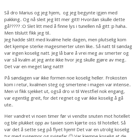
Så dro Marius og jeg hjem, og jeg begynte igjen med
pakking.. Og nå sleit jeg litt mer gitt! Hvordan skulle dette
gå????? :O Slet litt med å finne lys i tunellen nå gitt :p haha..
Men tilslutt fikk jeg til..
Jeg hadde slitt med kvalme hele dagen, men plutselig kom
det kjempe sterke magesmerter uten like.. Så natt til søndag
var ingen koselig natt. Jeg lå bare å vrei meg av smerter og
var så kvalm at jeg ante ikke hvor jeg skulle gjøre av meg..
Det var en meget lang natt!!
På søndagen var ikke formen noe koselig heller. Frokosten
kom i retur, kvalmen steg og smertene i magen var intense..
Men vi fikk sjekket ut, også dro vi til Westfiel nok engang,
var egentlig greit, for det regnet og var ikke koselig å gå
ute..
Her vandret vi noen timer før vi vendte snuten mot hotellet
og ble plukket opp av taxien som kjørte oss til hotellet. Så
var det å sette seg på flyet hjem! Det var en utrolig koselig
tur med svigemor og svigefar 🙂 Var kjempe koselig at de