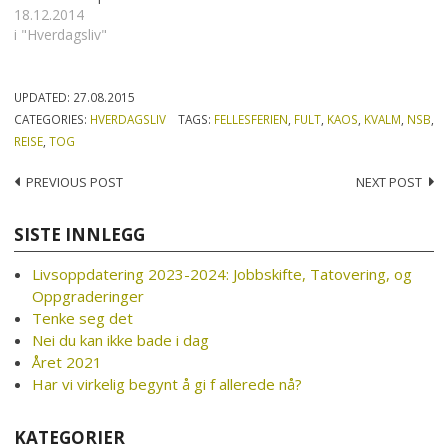
18.12.2014
i "Hverdagsliv"
UPDATED:
27.08.2015
CATEGORIES:
HVERDAGSLIV
TAGS:
FELLESFERIEN
,
FULT
,
KAOS
,
KVALM
,
NSB
,
REISE
,
TOG
Post
PREVIOUS POST
NEXT POST
navigation
SISTE INNLEGG
Livsoppdatering 2023-2024: Jobbskifte, Tatovering, og
Oppgraderinger
Tenke seg det
Nei du kan ikke bade i dag
Året 2021
Har vi virkelig begynt å gi f allerede nå?
KATEGORIER