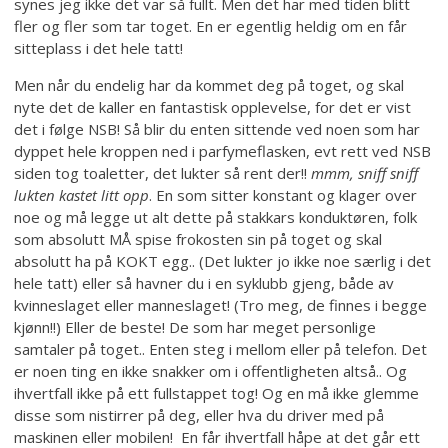
synes jeg ikke det var så fullt. Men det har med tiden blitt
fler og fler som tar toget. En er egentlig heldig om en får
sitteplass i det hele tatt!
Men når du endelig har da kommet deg på toget, og skal
nyte det de kaller en fantastisk opplevelse, for det er vist
det i følge NSB! Så blir du enten sittende ved noen som har
dyppet hele kroppen ned i parfymeflasken, evt rett ved NSB
siden tog toaletter, det lukter så rent der!!
mmm, sniff sniff
lukten
kastet litt opp
. En som sitter konstant og klager over
noe og må legge ut alt dette på stakkars konduktøren, folk
som absolutt MÅ spise frokosten sin på toget og skal
absolutt ha på KOKT egg.. (Det lukter jo ikke noe særlig i det
hele tatt) eller så havner du i en syklubb gjeng, både av
kvinneslaget eller manneslaget! (Tro meg, de finnes i begge
kjønn!!) Eller de beste! De som har meget personlige
samtaler på toget.. Enten steg i mellom eller på telefon. Det
er noen ting en ikke snakker om i offentligheten altså.. Og
ihvertfall ikke på ett fullstappet tog! Og en må ikke glemme
disse som nistirrer på deg, eller hva du driver med på
maskinen eller mobilen! En får ihvertfall håpe at det går ett