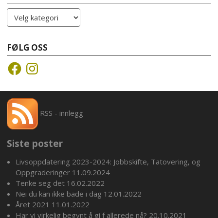
Kategorier
FØLG OSS
Facebook
Instagram
RSS - innlegg
Siste poster
Livsoppdatering 2023-2024: Jobbskifte, Tatovering, og
Oppgraderinger
11.09.2024
Tenke seg det
16.02.2022
Nei du kan ikke bade i dag
12.01.2022
Året 2021
11.01.2022
Har vi virkelig begynt å gi f allerede nå?
20.10.2021