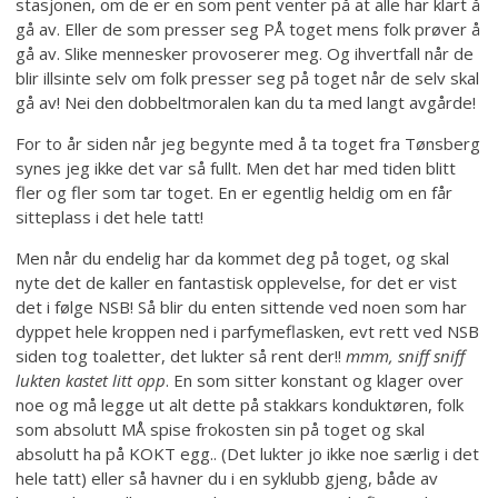
stasjonen, om de er en som pent venter på at alle har klart å
gå av. Eller de som presser seg PÅ toget mens folk prøver å
gå av. Slike mennesker provoserer meg. Og ihvertfall når de
blir illsinte selv om folk presser seg på toget når de selv skal
gå av! Nei den dobbeltmoralen kan du ta med langt avgårde!
For to år siden når jeg begynte med å ta toget fra Tønsberg
synes jeg ikke det var så fullt. Men det har med tiden blitt
fler og fler som tar toget. En er egentlig heldig om en får
sitteplass i det hele tatt!
Men når du endelig har da kommet deg på toget, og skal
nyte det de kaller en fantastisk opplevelse, for det er vist
det i følge NSB! Så blir du enten sittende ved noen som har
dyppet hele kroppen ned i parfymeflasken, evt rett ved NSB
siden tog toaletter, det lukter så rent der!!
mmm, sniff sniff
lukten
kastet litt opp
. En som sitter konstant og klager over
noe og må legge ut alt dette på stakkars konduktøren, folk
som absolutt MÅ spise frokosten sin på toget og skal
absolutt ha på KOKT egg.. (Det lukter jo ikke noe særlig i det
hele tatt) eller så havner du i en syklubb gjeng, både av