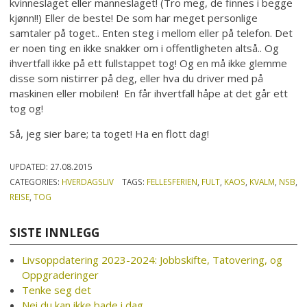
kvinneslaget eller manneslaget! (Tro meg, de finnes i begge
kjønn!!) Eller de beste! De som har meget personlige
samtaler på toget.. Enten steg i mellom eller på telefon. Det
er noen ting en ikke snakker om i offentligheten altså.. Og
ihvertfall ikke på ett fullstappet tog! Og en må ikke glemme
disse som nistirrer på deg, eller hva du driver med på
maskinen eller mobilen! En får ihvertfall håpe at det går ett
tog og!
Så, jeg sier bare; ta toget! Ha en flott dag!
UPDATED:
27.08.2015
CATEGORIES:
HVERDAGSLIV
TAGS:
FELLESFERIEN
,
FULT
,
KAOS
,
KVALM
,
NSB
,
REISE
,
TOG
SISTE INNLEGG
Livsoppdatering 2023-2024: Jobbskifte, Tatovering, og
Oppgraderinger
Tenke seg det
Nei du kan ikke bade i dag