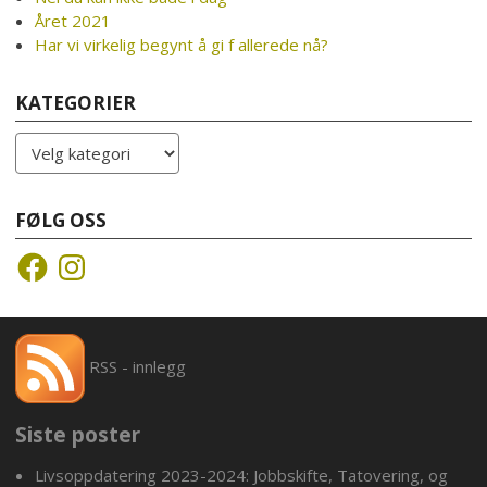
Året 2021
Har vi virkelig begynt å gi f allerede nå?
KATEGORIER
Kategorier
FØLG OSS
Facebook
Instagram
RSS - innlegg
Siste poster
Livsoppdatering 2023-2024: Jobbskifte, Tatovering, og