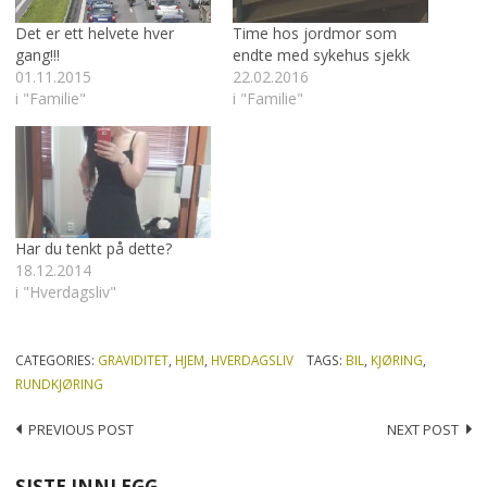
Det er ett helvete hver
Time hos jordmor som
gang!!!
endte med sykehus sjekk
01.11.2015
22.02.2016
i "Familie"
i "Familie"
Har du tenkt på dette?
18.12.2014
i "Hverdagsliv"
CATEGORIES:
GRAVIDITET
,
HJEM
,
HVERDAGSLIV
TAGS:
BIL
,
KJØRING
,
RUNDKJØRING
Post
PREVIOUS POST
NEXT POST
navigation
SISTE INNLEGG