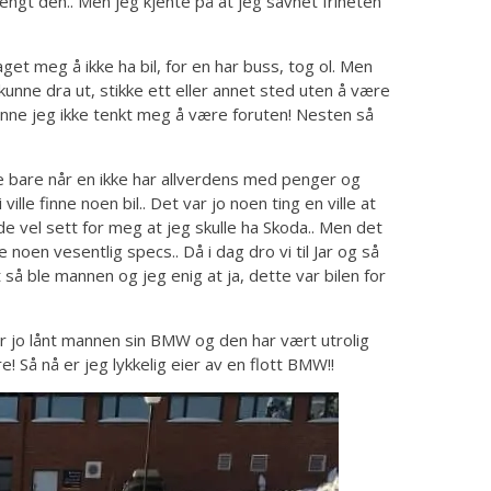
 trengt den.. Men jeg kjente på at jeg savnet friheten
et meg å ikke ha bil, for en har buss, tog ol. Men
kunne dra ut, stikke ett eller annet sted uten å være
kunne jeg ikke tenkt meg å være foruten! Nesten så
 bare bare når en ikke har allverdens med penger og
i ville finne noen bil.. Det var jo noen ting en ville at
dde vel sett for meg at jeg skulle ha Skoda.. Men det
 noen vesentlig specs.. Då i dag dro vi til Jar og så
t så ble mannen og jeg enig at ja, dette var bilen for
ar jo lånt mannen sin BMW og den har vært utrolig
jøre! Så nå er jeg lykkelig eier av en flott BMW!!