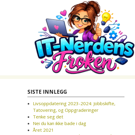
Skip
to
content
SISTE INNLEGG
Livsoppdatering 2023-2024: Jobbskifte,
Tatovering, og Oppgraderinger
Tenke seg det
Nei du kan ikke bade i dag
Året 2021