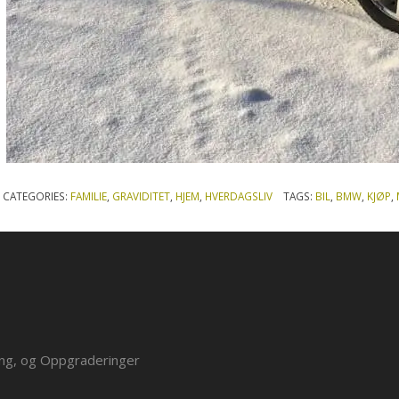
CATEGORIES:
FAMILIE
,
GRAVIDITET
,
HJEM
,
HVERDAGSLIV
TAGS:
BIL
,
BMW
,
KJØP
,
ing, og Oppgraderinger