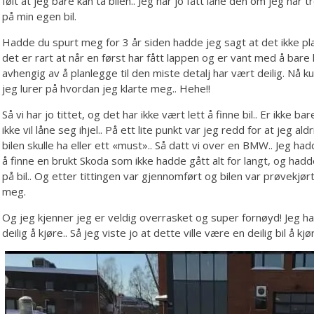
følt at jeg bare kan ta bilen.. Jeg har jo fått låne den om jeg har
på min egen bil.
Hadde du spurt meg for 3 år siden hadde jeg sagt at det ikke plag
det er rart at når en først har fått lappen og er vant med å bare 
avhengig av å planlegge til den miste detalj har vært deilig. Nå 
jeg lurer på hvordan jeg klarte meg.. Hehe!!
Så vi har jo tittet, og det har ikke vært lett å finne bil.. Er ikke
ikke vil låne seg ihjel.. På ett lite punkt var jeg redd for at jeg aldr
bilen skulle ha eller ett «must».. Så datt vi over en BMW.. Jeg ha
å finne en brukt Skoda som ikke hadde gått alt for langt, og hadde
på bil.. Og etter tittingen var gjennomført og bilen var prøvekjør
meg.
Og jeg kjenner jeg er veldig overrasket og super fornøyd! Jeg h
deilig å kjøre.. Så jeg viste jo at dette ville være en deilig bil å k