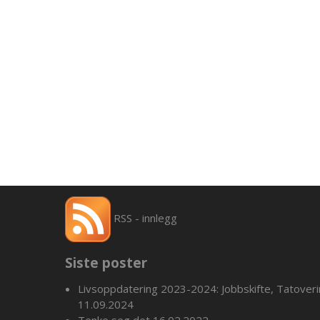
RSS - innlegg
Siste poster
Livsoppdatering 2023-2024: Jobbskifte, Tatover
11.09.2024