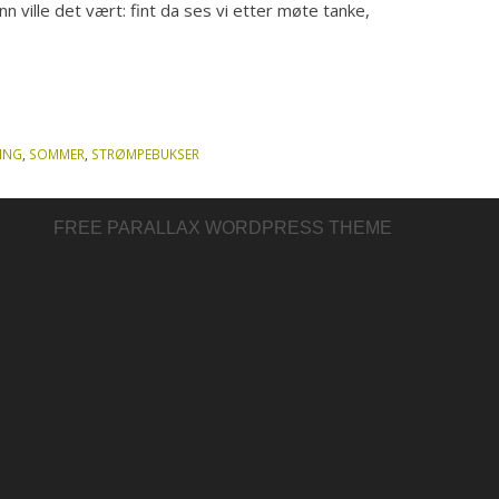
n ville det vært: fint da ses vi etter møte tanke,
ING
,
SOMMER
,
STRØMPEBUKSER
FREE PARALLAX WORDPRESS THEME