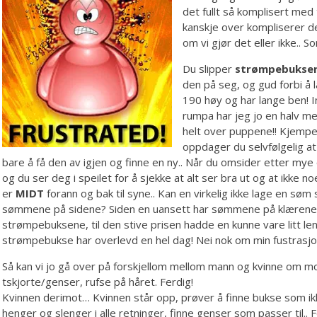
det fullt så komplisert med
kanskje over kompliserer d
om vi gjør det eller ikke.. 
Du slipper
strømpebukse
den på seg, og gud forbi å 
190 høy og har lange ben! 
rumpa har jeg jo en halv m
helt over puppene!! Kjempe f
oppdager du selvfølgelig at
bare å få den av igjen og finne en ny.. Når du omsider etter mye 
og du ser deg i speilet for å sjekke at alt ser bra ut og at ikke
er
MIDT
forann og bak til syne.. Kan en virkelig ikke lage en søm 
sømmene på sidene? Siden en uansett har sømmene på klærene d
strømpebuksene, til den stive prisen hadde en kunne vare litt le
strømpebukse har overlevd en hel dag! Nei nok om min fustrasjon
Så kan vi jo gå over på forskjellom mellom mann og kvinne om mo
tskjorte/genser, rufse på håret. Ferdig!
Kvinnen derimot… Kvinnen står opp, prøver å finne bukse som ikk
henger og slenger i alle retninger, finne genser som passer til.. Fø