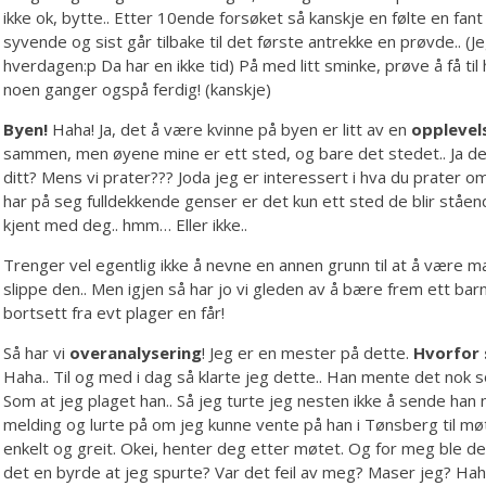
ikke ok, bytte.. Etter 10ende forsøket så kanskje en følte en fan
syvende og sist går tilbake til det første antrekke en prøvde.. (Jeg
hverdagen:p Da har en ikke tid) På med litt sminke, prøve å få til 
noen ganger ogspå ferdig! (kanskje)
Byen!
Haha! Ja, det å være kvinne på byen er litt av en
opplevel
sammen, men øyene mine er ett sted, og bare det stedet.. Ja der n
ditt? Mens vi prater??? Joda jeg er interessert i hva du prater o
har på seg fulldekkende genser er det kun ett sted de blir stående
kjent med deg.. hmm… Eller ikke..
Trenger vel egentlig ikke å nevne en annen grunn til at å være
slippe den.. Men igjen så har jo vi gleden av å bære frem ett bar
bortsett fra evt plager en får!
Så har vi
overanalysering
! Jeg er en mester på dette.
Hvorfor 
Haha.. Til og med i dag så klarte jeg dette.. Han mente det nok s
Som at jeg plaget han.. Så jeg turte jeg nesten ikke å sende ha
melding og lurte på om jeg kunne vente på han i Tønsberg til møte
enkelt og greit. Okei, henter deg etter møtet. Og for meg ble de
det en byrde at jeg spurte? Var det feil av meg? Maser jeg? Haha!!