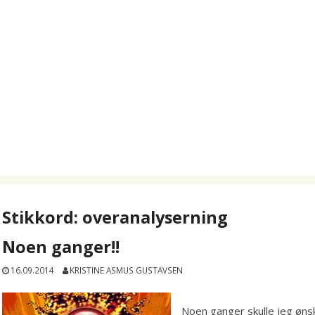
Stikkord:
overanalyserning
Noen ganger!!
16.09.2014
KRISTINE ASMUS GUSTAVSEN
Noen ganger skulle jeg ønsk