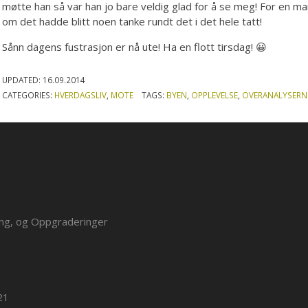
møtte han så var han jo bare veldig glad for å se meg! For en man
om det hadde blitt noen tanke rundt det i det hele tatt!
Sånn dagens fustrasjon er nå ute! Ha en flott tirsdag! 😀
UPDATED:
16.09.2014
CATEGORIES:
HVERDAGSLIV
,
MOTE
TAGS:
BYEN
,
OPPLEVELSE
,
OVERANALYSERN
ing, og Oppgraderinger
21