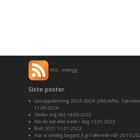
RSS - innlegg
Siste poster
Livsoppdatering 2023-2024: Jobbskifte, Tatover
11.09.2024
Tenke seg det
16.02.2022
Nei du kan ikke bade i dag
12.01.2022
Året 2021
11.01.2022
Har vi virkelig begynt å gi f allerede nå?
20.10.20