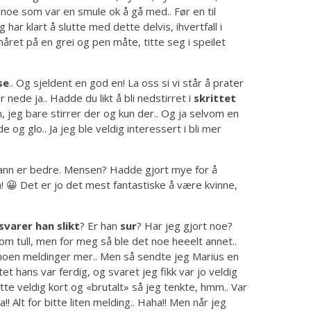
t noe som var en smule ok å gå med.. Før en til
 har klart å slutte med dette delvis, ihvertfall i
håret på en grei og pen måte, titte seg i speilet
se
.. Og sjeldent en god en! La oss si vi står å prater
ede ja.. Hadde du likt å bli nedstirret i
skrittet
m, jeg bare stirrer der og kun der.. Og ja selvom en
 og glo.. Ja jeg ble veldig interessert i bli mer
 mann er bedre. Mensen? Hadde gjort mye for å
n! 😀 Det er jo det mest fantastiske å være kvinne,
svarer han slikt
? Er han
sur
? Har jeg gjort noe?
om tull, men for meg så ble det noe heeelt annet..
n noen meldinger mer.. Men så sendte jeg Marius en
t hans var ferdig, og svaret jeg fikk var jo veldig
tte veldig kort og «brutalt» så jeg tenkte, hmm.. Var
 Alt for bitte liten melding.. Haha!! Men når jeg