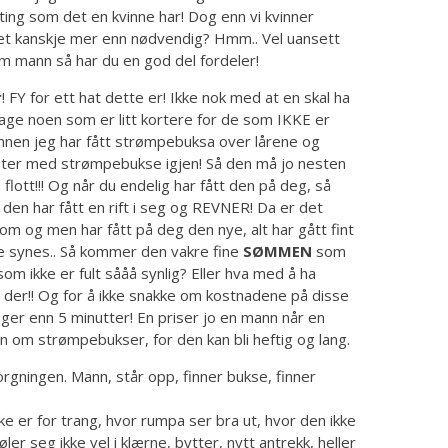
 ting som det en kvinne har! Dog enn vi kvinner
et kanskje mer enn nødvendig? Hmm.. Vel uansett
Som mann så har du en god del fordeler!
r
! FY for ett hat dette er! Ikke nok med at en skal ha
lage noen som er litt kortere for de som IKKE er
Innen jeg har fått strømpebuksa over lårene og
eter med strømpebukse igjen! Så den må jo nesten
lott!!! Og når du endelig har fått den på deg, så
 den har fått en rift i seg og REVNER! Da er det
om og men har fått på deg den nye, alt har gått fint
 noe synes.. Så kommer den vakre fine
SØMMEN
som
som ikke er fult sååå synlig? Eller hva med å ha
er!! Og for å ikke snakke om kostnadene på disse
nger enn 5 minutter! En priser jo en mann når en
 om strømpebukser, for den kan bli heftig og lang.
rgningen. Mann, står opp, finner bukse, finner
e er for trang, hvor rumpa ser bra ut, hvor den ikke
ler seg ikke vel i klærne, bytter, nytt antrekk, heller