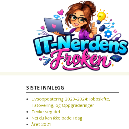
Skip
to
content
SISTE INNLEGG
Livsoppdatering 2023-2024: Jobbskifte,
Tatovering, og Oppgraderinger
Tenke seg det
Nei du kan ikke bade i dag
Året 2021