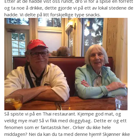
Etter at de hadde vist oss rundt, dro vi for å spise en forrett
og ta noe å drikke, dette gjorde vi på ett av lokal stedene de
hadde. Vi delte på litt forskjellige type snacks.
Så spiste vi på en Thai restaurant. Kjempe god mat, og
veldig mye mat! Så vi fikk med doggybag.. Dette er og ett
fenomen som er fantastisk her.. Orker du ikke hele
middagen? Nei da kan du ta med denne hjem!! Skjønner ikke