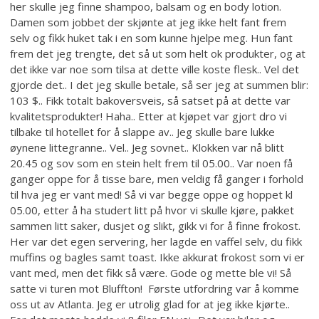
her skulle jeg finne shampoo, balsam og en body lotion.
Damen som jobbet der skjønte at jeg ikke helt fant frem
selv og fikk huket tak i en som kunne hjelpe meg. Hun fant
frem det jeg trengte, det så ut som helt ok produkter, og at
det ikke var noe som tilsa at dette ville koste flesk.. Vel det
gjorde det.. I det jeg skulle betale, så ser jeg at summen blir:
103 $.. Fikk totalt bakoversveis, så satset på at dette var
kvalitetsprodukter! Haha.. Etter at kjøpet var gjort dro vi
tilbake til hotellet for å slappe av.. Jeg skulle bare lukke
øynene littegranne.. Vel.. Jeg sovnet.. Klokken var nå blitt
20.45 og sov som en stein helt frem til 05.00.. Var noen få
ganger oppe for å tisse bare, men veldig få ganger i forhold
til hva jeg er vant med! Så vi var begge oppe og hoppet kl
05.00, etter å ha studert litt på hvor vi skulle kjøre, pakket
sammen litt saker, dusjet og slikt, gikk vi for å finne frokost.
Her var det egen servering, her lagde en vaffel selv, du fikk
muffins og bagles samt toast. Ikke akkurat frokost som vi er
vant med, men det fikk så være. Gode og mette ble vi! Så
satte vi turen mot Bluffton! Første utfordring var å komme
oss ut av Atlanta. Jeg er utrolig glad for at jeg ikke kjørte..