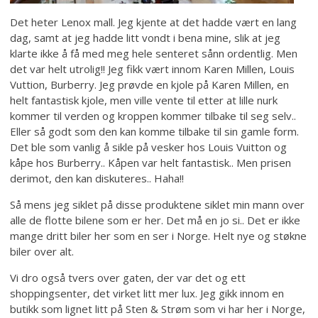
Det heter Lenox mall. Jeg kjente at det hadde vært en lang
dag, samt at jeg hadde litt vondt i bena mine, slik at jeg
klarte ikke å få med meg hele senteret sånn ordentlig. Men
det var helt utrolig!! Jeg fikk vært innom Karen Millen, Louis
Vuttion, Burberry. Jeg prøvde en kjole på Karen Millen, en
helt fantastisk kjole, men ville vente til etter at lille nurk
kommer til verden og kroppen kommer tilbake til seg selv..
Eller så godt som den kan komme tilbake til sin gamle form.
Det ble som vanlig å sikle på vesker hos Louis Vuitton og
kåpe hos Burberry.. Kåpen var helt fantastisk.. Men prisen
derimot, den kan diskuteres.. Haha!!
Så mens jeg siklet på disse produktene siklet min mann over
alle de flotte bilene som er her. Det må en jo si.. Det er ikke
mange dritt biler her som en ser i Norge. Helt nye og støkne
biler over alt.
Vi dro også tvers over gaten, der var det og ett
shoppingsenter, det virket litt mer lux. Jeg gikk innom en
butikk som lignet litt på Sten & Strøm som vi har her i Norge,