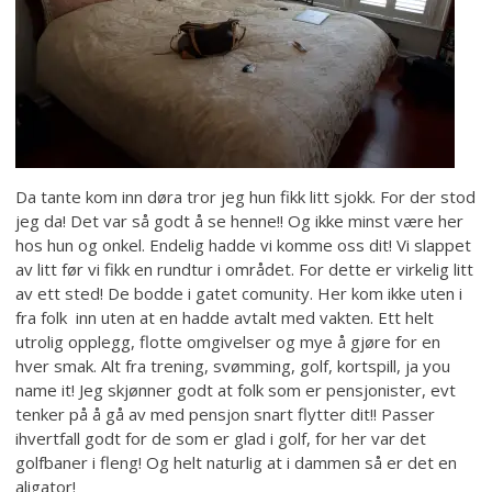
Da tante kom inn døra tror jeg hun fikk litt sjokk. For der stod
jeg da! Det var så godt å se henne!! Og ikke minst være her
hos hun og onkel. Endelig hadde vi komme oss dit! Vi slappet
av litt før vi fikk en rundtur i området. For dette er virkelig litt
av ett sted! De bodde i gatet comunity. Her kom ikke uten i
fra folk inn uten at en hadde avtalt med vakten. Ett helt
utrolig opplegg, flotte omgivelser og mye å gjøre for en
hver smak. Alt fra trening, svømming, golf, kortspill, ja you
name it! Jeg skjønner godt at folk som er pensjonister, evt
tenker på å gå av med pensjon snart flytter dit!! Passer
ihvertfall godt for de som er glad i golf, for her var det
golfbaner i fleng! Og helt naturlig at i dammen så er det en
aligator!