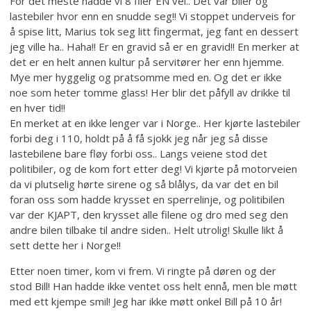
For det meste hadde vi 8 filer EN vei.. Det var biler og
lastebiler hvor enn en snudde seg!! Vi stoppet underveis for
å spise litt, Marius tok seg litt fingermat, jeg fant en dessert
jeg ville ha.. Haha!! Er en gravid så er en gravid!! En merker at
det er en helt annen kultur på servitører her enn hjemme.
Mye mer hyggelig og pratsomme med en. Og det er ikke
noe som heter tomme glass! Her blir det påfyll av drikke til
en hver tid!!
En merket at en ikke lenger var i Norge.. Her kjørte lastebiler
forbi deg i 110, holdt på å få sjokk jeg når jeg så disse
lastebilene bare fløy forbi oss.. Langs veiene stod det
politibiler, og de kom fort etter deg! Vi kjørte på motorveien
da vi plutselig hørte sirene og så blålys, da var det en bil
foran oss som hadde krysset en sperrelinje, og politibilen
var der KJAPT, den krysset alle filene og dro med seg den
andre bilen tilbake til andre siden.. Helt utrolig! Skulle likt å
sett dette her i Norge!!
Etter noen timer, kom vi frem. Vi ringte på døren og der
stod Bill! Han hadde ikke ventet oss helt ennå, men ble møtt
med ett kjempe smil! Jeg har ikke møtt onkel Bill på 10 år!