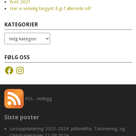
Året 2021
Har vi virkelig begynt å gi f allerede nå?
KATEGORIER
Kategorier
FØLG OSS
Facebook
Instagram
RSS - innlegg
Siste poster
Livsoppdatering 2023-2024: Jobbskifte, Tatovering, og
Oppgraderinger
11.09.2024