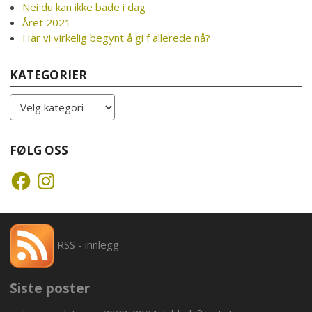
Nei du kan ikke bade i dag
Året 2021
Har vi virkelig begynt å gi f allerede nå?
KATEGORIER
Kategorier
FØLG OSS
Facebook
Instagram
RSS - innlegg
Siste poster