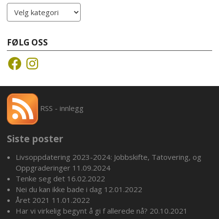
Kategorier
FØLG OSS
Facebook
Instagram
RSS - innlegg
Siste poster
Livsoppdatering 2023-2024: Jobbskifte, Tatovering, og
Oppgraderinger
11.09.2024
Tenke seg det
16.02.2022
Nei du kan ikke bade i dag
12.01.2022
Året 2021
11.01.2022
Har vi virkelig begynt å gi f allerede nå?
20.10.2021