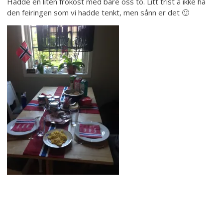
Hadde en liten frokost med bare oss to. Litt trist å ikke ha
den feiringen som vi hadde tenkt, men sånn er det 🙂