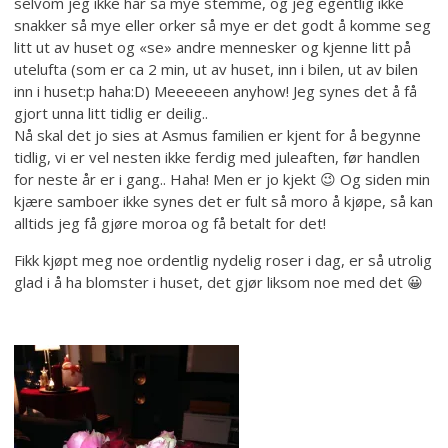
selvom jeg ikke har så mye stemme, og jeg egentlig ikke
snakker så mye eller orker så mye er det godt å komme seg
litt ut av huset og «se» andre mennesker og kjenne litt på
utelufta (som er ca 2 min, ut av huset, inn i bilen, ut av bilen
inn i huset:p haha:D) Meeeeeen anyhow! Jeg synes det å få
gjort unna litt tidlig er deilig..
Nå skal det jo sies at Asmus familien er kjent for å begynne
tidlig, vi er vel nesten ikke ferdig med juleaften, før handlen
for neste år er i gang.. Haha! Men er jo kjekt 😉 Og siden min
kjære samboer ikke synes det er fult så moro å kjøpe, så kan
alltids jeg få gjøre moroa og få betalt for det!
Fikk kjøpt meg noe ordentlig nydelig roser i dag, er så utrolig
glad i å ha blomster i huset, det gjør liksom noe med det 😀