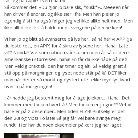
får jeg på Apple Tven nååå?»
Så kommer det: «Du gjør jo bare slik, *sukk*».. Meeeen når
han driver å endrer, og ikke sier i fra! Men han pleier jo
egentlig å si i fra også følger jeg vel ikke allitd helt med.. Men
ikke alltid like lett å holde med i svingene på denne karn!
Vi har jo og blitt så avanserte på lys her.. så nå har vi APP (Ja
du leste rett, en APP) for å skru av lysene her.. Haha.. Late
vi?? Neiiida!! Var som naboen vår sa: om noen år så er dere
amerikanske i størrelsen.. haha! En får da ikke håpe på det!
Men veldig praktisk, den har timer og alt.. Så veldig greit å
stå opp på morgningen og lyset nede står på 😀 DET liker
man når det er så mørkt og dystert ute.. ekke mye lys kvart
over 5 på morgningen!
I år hadde jeg bestemt meg for å lage julekort… Haha.. Det
kommer med tanken hvert år! Men tanken er jo god?? Vet vi
bare er på 2 desember.. Men tiden FLYR! Plutselig er det
den 20! og Vips! To late! Så jeg får vel bare svinge meg
rundt.. Her har du noen eksempler på kort jeg har laget: