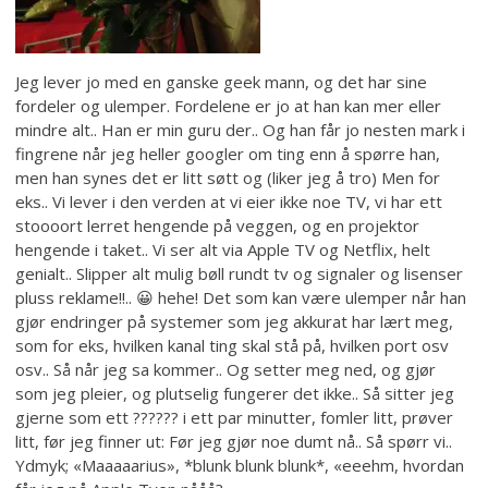
Jeg lever jo med en ganske geek mann, og det har sine
fordeler og ulemper. Fordelene er jo at han kan mer eller
mindre alt.. Han er min guru der.. Og han får jo nesten mark i
fingrene når jeg heller googler om ting enn å spørre han,
men han synes det er litt søtt og (liker jeg å tro) Men for
eks.. Vi lever i den verden at vi eier ikke noe TV, vi har ett
stoooort lerret hengende på veggen, og en projektor
hengende i taket.. Vi ser alt via Apple TV og Netflix, helt
genialt.. Slipper alt mulig bøll rundt tv og signaler og lisenser
pluss reklame!!.. 😀 hehe! Det som kan være ulemper når han
gjør endringer på systemer som jeg akkurat har lært meg,
som for eks, hvilken kanal ting skal stå på, hvilken port osv
osv.. Så når jeg sa kommer.. Og setter meg ned, og gjør
som jeg pleier, og plutselig fungerer det ikke.. Så sitter jeg
gjerne som ett ?????? i ett par minutter, fomler litt, prøver
litt, før jeg finner ut: Før jeg gjør noe dumt nå.. Så spørr vi..
Ydmyk; «Maaaaarius», *blunk blunk blunk*, «eeehm, hvordan