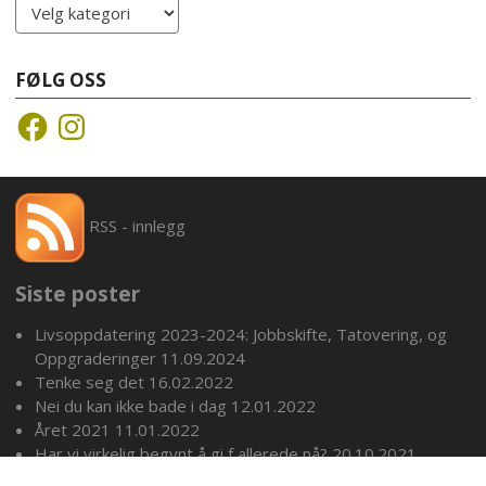
Kategorier
FØLG OSS
Facebook
Instagram
RSS - innlegg
Siste poster
Livsoppdatering 2023-2024: Jobbskifte, Tatovering, og
Oppgraderinger
11.09.2024
Tenke seg det
16.02.2022
Nei du kan ikke bade i dag
12.01.2022
Året 2021
11.01.2022
Har vi virkelig begynt å gi f allerede nå?
20.10.2021