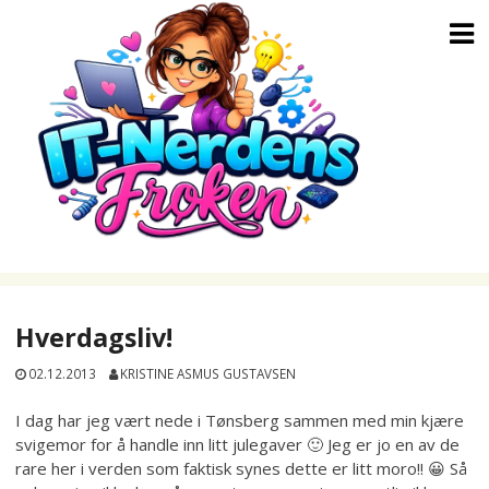
Skip
to
content
Hverdagsliv!
02.12.2013
KRISTINE ASMUS GUSTAVSEN
I dag har jeg vært nede i Tønsberg sammen med min kjære
svigemor for å handle inn litt julegaver 🙂 Jeg er jo en av de
rare her i verden som faktisk synes dette er litt moro!! 😀 Så