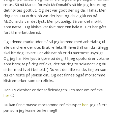
retur.. Så nå Marius foreslo McDonald’s så ble jeg fristet og
det hørtes godt ut.. Og det var godt der og da.. Haha.. Men
dog enn.. Da vi dro, så var det lyst, og da vi gikk inn på
McDonald’s var det lyst.. Men plutselig.. Så var det mørkt
som natta… Og klokka var ikke mer enn halv 8.. Det har gått
fort til mørketiden nå..
Og i denne mørketiden så vil jeg komme med anbefaling til
alle vandrere der ute; Bruk refleks!!!!! Ihvertfall om du i tillegg
skal kle deg i svart! For akkurat nå er du nærmest usynlig!!
Og jeg har ikke lyst å kjøre på deg! Så jeg oppfordrer voksne
som barn; ta på deg refleks, det tar deg to sekunder og du
sitter med livet i behold:-) Du vet den lille runde, tingen som
du kan feste på jakken din.. Og det finnes også morsomme
klistremerker som er refleks.
Den 15 oktober er det refleksdagen! Les mer om refleks
her
🙂
Du kan finne masse morsomme reflekstyper
her
jeg så ett
par som jeg kunne tenke meg!!