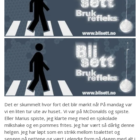
Det er skummelt hvor fort det blir mørkt nå! På mandag var
vi en liten tur ute av huset.. Vi var på McDonalds og spiste.
Eller Marius spiste, jeg klarte meg med en sjokolade
milkshake og en pommes frites. Jeg har vært så dårlig denne
helgen. Jeg har løpt som en strikk mellom toalettet og
sengen på nettene og vært i elendig form på dagen med alt i