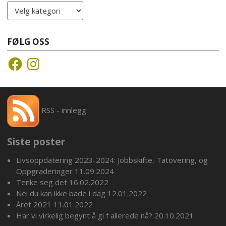
Kategorier
FØLG OSS
Facebook
Instagram
RSS - innlegg
Siste poster
Livsoppdatering 2023-2024: Jobbskifte, Tatovering, og
Oppgraderinger
11.09.2024
Tenke seg det
16.02.2022
Nei du kan ikke bade i dag
12.01.2022
Året 2021
11.01.2022
Har vi virkelig begynt å gi f allerede nå?
20.10.2021