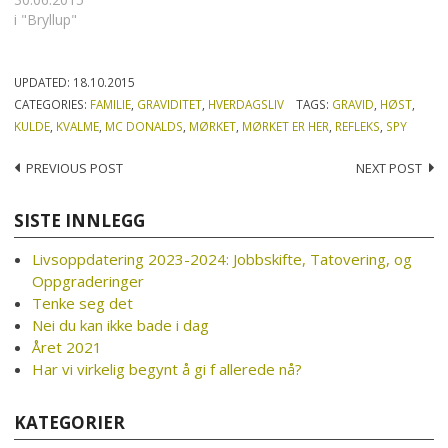
i "Bryllup"
UPDATED:
18.10.2015
CATEGORIES:
FAMILIE
,
GRAVIDITET
,
HVERDAGSLIV
TAGS:
GRAVID
,
HØST
,
KULDE
,
KVALME
,
MC DONALDS
,
MØRKET
,
MØRKET ER HER
,
REFLEKS
,
SPY
Post
PREVIOUS POST
NEXT POST
navigation
SISTE INNLEGG
Livsoppdatering 2023-2024: Jobbskifte, Tatovering, og
Oppgraderinger
Tenke seg det
Nei du kan ikke bade i dag
Året 2021
Har vi virkelig begynt å gi f allerede nå?
KATEGORIER