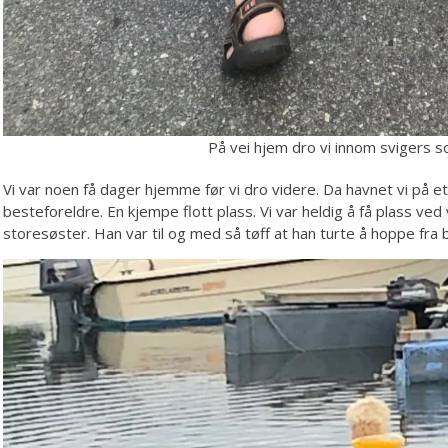
På vei hjem dro vi innom svigers 
Vi var noen få dager hjemme før vi dro videre. Da havnet vi på 
besteforeldre. En kjempe flott plass. Vi var heldig å få plass 
storesøster. Han var til og med så tøff at han turte å hoppe fra 