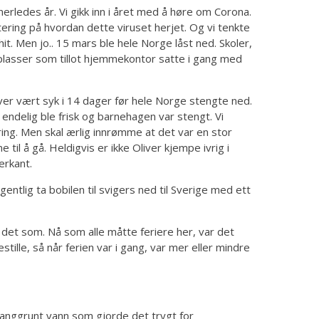
nerledes år. Vi gikk inn i året med å høre om Corona.
tering på hvordan dette viruset herjet. Og vi tenkte
 hit. Men jo.. 15 mars ble hele Norge låst ned. Skoler,
plasser som tillot hjemmekontor satte i gang med
er vært syk i 14 dager før hele Norge stengte ned.
endelig ble frisk og barnehagen var stengt. Vi
ring. Men skal ærlig innrømme at det var en stor
 til å gå. Heldigvis er ikke Oliver kjempe ivrig i
erkant.
entlig ta bobilen til svigers ned til Sverige med ett
 det som. Nå som alle måtte feriere her, var det
estille, så når ferien var i gang, var mer eller mindre
langgrunt vann som gjorde det trygt for