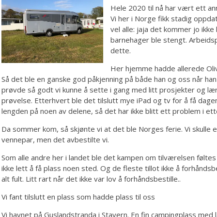
Hele 2020 til nå har vært ett an
Vi her i Norge fikk stadig oppda
vel alle: jaja det kommer jo ikke
barnehager ble stengt. Arbeids
dette.
Her hjemme hadde allerede Oliv
Så det ble en ganske god påkjenning på både han og oss når han 
prøvde så godt vi kunne å sette i gang med litt prosjekter og læ
prøvelse. Etterhvert ble det tilslutt mye iPad og tv for å få dagene
lengden på noen av delene, så det har ikke blitt ett problem i ett
Da sommer kom, så skjønte vi at det ble Norges ferie. Vi skulle eg
vennepar, men det avbestilte vi.
Som alle andre her i landet ble det kampen om tilværelsen føltes
ikke lett å få plass noen sted. Og de fleste tillot ikke å forhåndsb
alt fult. Litt rart når det ikke var lov å forhåndsbestille..
Vi fant tilslutt en plass som hadde plass til oss
Vi havnet på Guslandstranda i Stavern. En fin campingplass med 