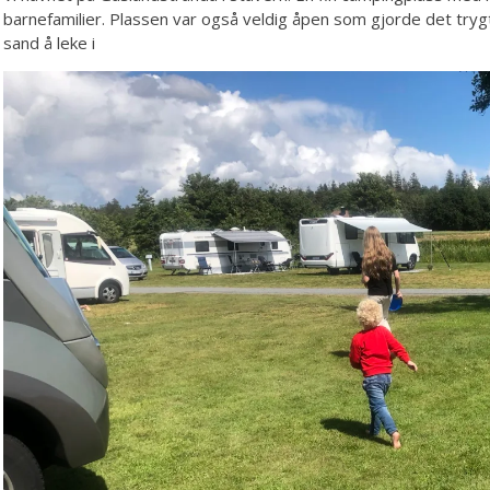
barnefamilier. Plassen var også veldig åpen som gjorde det trygt
sand å leke i