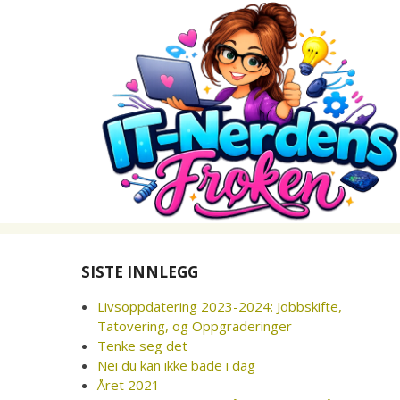
Skip
to
content
SISTE INNLEGG
Livsoppdatering 2023-2024: Jobbskifte,
Tatovering, og Oppgraderinger
Tenke seg det
Nei du kan ikke bade i dag
Året 2021