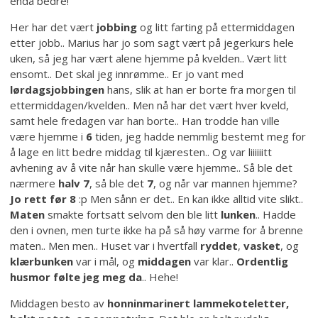
enda bedre!
Her har det vært
jobbing
og litt farting på ettermiddagen
etter jobb.. Marius har jo som sagt vært på jegerkurs hele
uken, så jeg har vært alene hjemme på kvelden.. Vært litt
ensomt.. Det skal jeg innrømme.. Er jo vant med
lørdagsjobbingen
hans, slik at han er borte fra morgen til
ettermiddagen/kvelden.. Men nå har det vært hver kveld,
samt hele fredagen var han borte.. Han trodde han ville
være hjemme i
6
tiden, jeg hadde nemmlig bestemt meg for
å lage en litt bedre middag til kjæresten.. Og var liiiiiitt
avhening av å vite når han skulle være hjemme.. Så ble det
nærmere
halv 7
, så ble det
7
, og når var mannen hjemme?
Jo rett før 8
:p Men sånn er det.. En kan ikke alltid vite slikt..
Maten
smakte fortsatt selvom den ble litt
lunken
.. Hadde
den i ovnen, men turte ikke ha på så høy varme for å brenne
maten.. Men men.. Huset var i hvertfall
ryddet
,
vasket
, og
klærbunken
var i mål, og
middagen
var klar..
Ordentlig
husmor følte jeg meg da
.. Hehe!
Middagen besto av
honninmarinert lammekoteletter,