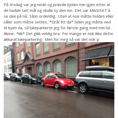
På tirsdag var jeg nede og prøvde kjolen min igjen etter at
de hadde tatt mål og skulle sy den inn.. Det var MAGISKT å
se den på nå.. Sånn ordentlig.. Uten at noe måtte holdes eller
nåler som måtte settes.. *Gråt litt da* Siden jeg måtte ned
til byen da, så lukeparkerte jeg for første gang med min bil…
Alene.. *iiik* Det gikk veldig bra.. For mange er nok ikke dette
akkurat lukeparkering.. Men for meg så var det nok :p