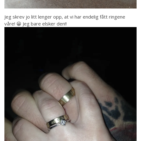
Jeg skrev jo litt lenger opp, at vi har endelig fått ringene
våre! 😀 Jeg bare elsker den!!