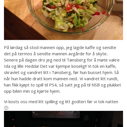
På lørdag så stod mannen opp, jeg lagde kaffe og sendte
det på termos å sendte mannen avgårde for å skyte..
Senere på dagen dro jeg ned til Tønsberg for å møte vakre
Ida og lille Hedda! Det var kjempe koselig!! Vi tok en kaffe,
skravlet og vandret litt i Tønsberg, før hun busset hjem. Så
når hun hadde dratt kom mannen ned.. Vi vandret litt rundt,
han fikk kjøpt to spill til PS4, så satt jeg på til NSB og plukket
opp bilen min og kjørte hjem.
Vi kosts oss med litt spilling og litt godteri før vi tok natten
🙂