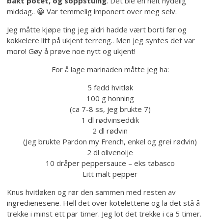
bakt potet, og soppstuing
. Det ble en helt nydelig
middag.. 😀 Var temmelig imponert over meg selv.
Jeg måtte kjøpe ting jeg aldri hadde vært borti før og
kokkelere litt på ukjent terreng.. Men jeg syntes det var
moro! Gøy å prøve noe nytt og ukjent!
For å lage marinaden måtte jeg ha:
5 fedd hvitløk
100 g honning
(ca 7-8 ss, jeg brukte 7)
1 dl rødvinseddik
2 dl rødvin
(Jeg brukte Pardon my French, enkel og grei rødvin)
2 dl olivenolje
10 dråper peppersauce – eks tabasco
Litt malt pepper
Knus hvitløken og rør den sammen med resten av
ingredienesene. Hell det over kotelettene og la det stå å
trekke i minst ett par timer. Jeg lot det trekke i ca 5 timer.