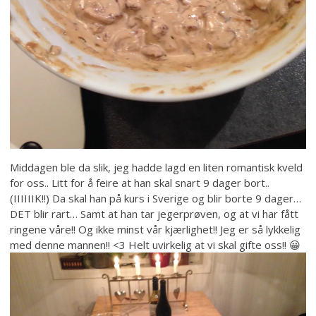
Middagen ble da slik, jeg hadde lagd en liten romantisk kveld
for oss.. Litt for å feire at han skal snart 9 dager bort..
(IIIIIIK!!) Da skal han på kurs i Sverige og blir borte 9 dager…
DET blir rart… Samt at han tar jegerprøven, og at vi har fått
ringene våre!! Og ikke minst vår kjærlighet!! Jeg er så lykkelig
med denne mannen!! <3 Helt uvirkelig at vi skal gifte oss!! 😀