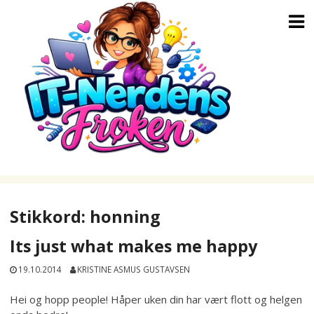
Skip
to
content
Stikkord:
honning
Its just what makes me happy
19.10.2014
KRISTINE ASMUS GUSTAVSEN
Hei og hopp people! Håper uken din har vært flott og helgen