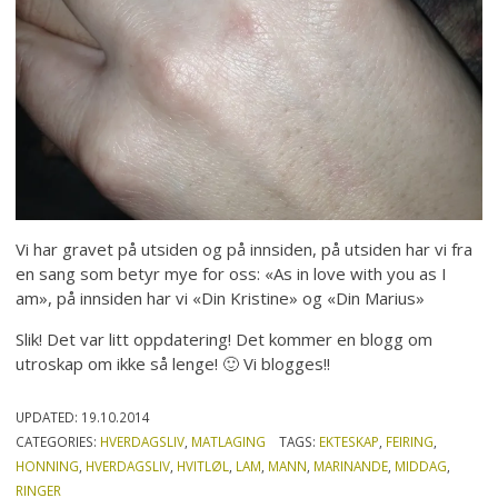
Vi har gravet på utsiden og på innsiden, på utsiden har vi fra
en sang som betyr mye for oss: «As in love with you as I
am», på innsiden har vi «Din Kristine» og «Din Marius»
Slik! Det var litt oppdatering! Det kommer en blogg om
utroskap om ikke så lenge! 🙂 Vi blogges!!
UPDATED:
19.10.2014
CATEGORIES:
HVERDAGSLIV
,
MATLAGING
TAGS:
EKTESKAP
,
FEIRING
,
HONNING
,
HVERDAGSLIV
,
HVITLØL
,
LAM
,
MANN
,
MARINANDE
,
MIDDAG
,
RINGER