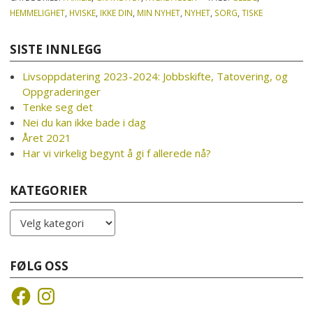
HEMMELIGHET
,
HVISKE
,
IKKE DIN
,
MIN NYHET
,
NYHET
,
SORG
,
TISKE
SISTE INNLEGG
Livsoppdatering 2023-2024: Jobbskifte, Tatovering, og
Oppgraderinger
Tenke seg det
Nei du kan ikke bade i dag
Året 2021
Har vi virkelig begynt å gi f allerede nå?
KATEGORIER
Kategorier
FØLG OSS
Facebook
Instagram