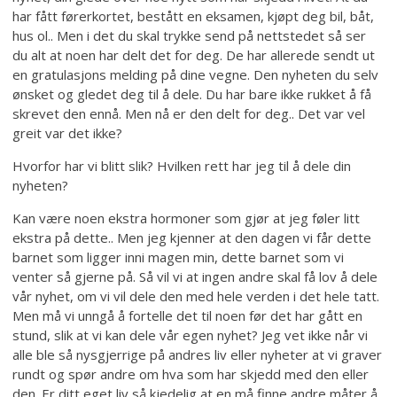
har fått førerkortet, bestått en eksamen, kjøpt deg bil, båt,
hus ol.. Men i det du skal trykke send på nettstedet så ser
du alt at noen har delt det for deg. De har allerede sendt ut
en gratulasjons melding på dine vegne. Den nyheten du selv
ønsket og gledet deg til å dele. Du har bare ikke rukket å få
skrevet den ennå. Men nå er den delt for deg.. Det var vel
greit var det ikke?
Hvorfor har vi blitt slik? Hvilken rett har jeg til å dele din
nyheten?
Kan være noen ekstra hormoner som gjør at jeg føler litt
ekstra på dette.. Men jeg kjenner at den dagen vi får dette
barnet som ligger inni magen min, dette barnet som vi
venter så gjerne på. Så vil vi at ingen andre skal få lov å dele
vår nyhet, om vi vil dele den med hele verden i det hele tatt.
Men må vi unngå å fortelle det til noen før det har gått en
stund, slik at vi kan dele vår egen nyhet? Jeg vet ikke når vi
alle ble så nysgjerrige på andres liv eller nyheter at vi graver
rundt og spør andre om hva som har skjedd med den eller
den. Er ditt eget liv så kjedelig at en må finne andre måter å