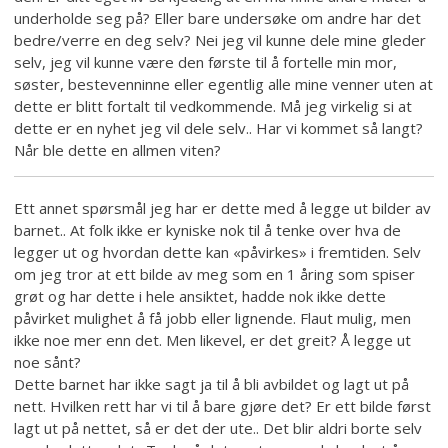
underholde seg på? Eller bare undersøke om andre har det
bedre/verre en deg selv? Nei jeg vil kunne dele mine gleder
selv, jeg vil kunne være den første til å fortelle min mor,
søster, bestevenninne eller egentlig alle mine venner uten at
dette er blitt fortalt til vedkommende. Må jeg virkelig si at
dette er en nyhet jeg vil dele selv.. Har vi kommet så langt?
Når ble dette en allmen viten?
Ett annet spørsmål jeg har er dette med å legge ut bilder av
barnet.. At folk ikke er kyniske nok til å tenke over hva de
legger ut og hvordan dette kan «påvirkes» i fremtiden. Selv
om jeg tror at ett bilde av meg som en 1 åring som spiser
grøt og har dette i hele ansiktet, hadde nok ikke dette
påvirket mulighet å få jobb eller lignende. Flaut mulig, men
ikke noe mer enn det. Men likevel, er det greit? Å legge ut
noe sånt?
Dette barnet har ikke sagt ja til å bli avbildet og lagt ut på
nett. Hvilken rett har vi til å bare gjøre det? Er ett bilde først
lagt ut på nettet, så er det der ute.. Det blir aldri borte selv