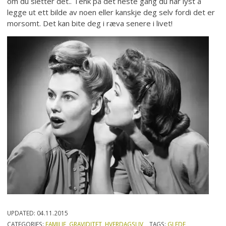
om du sletter det.. Tenk på det neste gang du har lyst å
legge ut ett bilde av noen eller kanskje deg selv fordi det er
morsomt. Det kan bite deg i ræva senere i livet!
UPDATED:
04.11.2015
CATEGORIES:
FAMILIE
,
GRAVIDITET
,
HVERDAGSLIV
TAGS:
GLEDE
,