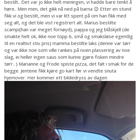
bestilt.. Det var jo ikke helt meningen, vi hadde bare tenkt å
høre.. Men men, det gikk nå ned på barna 😉 Etter en stund
fikk vi og bestilt, men vi var litt spent på om han fikk med
seg alt, og det ble vist registrert alt. Marius bestilte
scampi(han var meget fornøyd), pappa og jeg blåskjell (de
smakte helt ok, ikke noe topp 6, små og smaksløse egentlig
til en realtivt stiv pris) mamma bestilte laks (denne var tørr
og var ikke noe som ville rankes på noen plassering av noe
slag, ei heller ingen saus som kunne gjøre fisken mindre
tørr.. ) Marianne og Frode spiste pizza, det falt i smak for de
begge. Jentene fikk kjøre go kart før vi vendte snuta
hjemover. Her kommer ett bildedryss av dagen