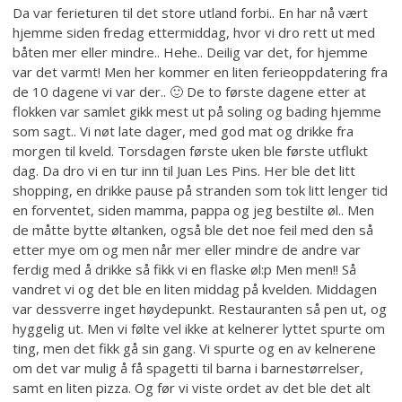
Da var ferieturen til det store utland forbi.. En har nå vært
hjemme siden fredag ettermiddag, hvor vi dro rett ut med
båten mer eller mindre.. Hehe.. Deilig var det, for hjemme
var det varmt! Men her kommer en liten ferieoppdatering fra
de 10 dagene vi var der.. 🙂 De to første dagene etter at
flokken var samlet gikk mest ut på soling og bading hjemme
som sagt.. Vi nøt late dager, med god mat og drikke fra
morgen til kveld. Torsdagen første uken ble første utflukt
dag. Da dro vi en tur inn til Juan Les Pins. Her ble det litt
shopping, en drikke pause på stranden som tok litt lenger tid
en forventet, siden mamma, pappa og jeg bestilte øl.. Men
de måtte bytte øltanken, også ble det noe feil med den så
etter mye om og men når mer eller mindre de andre var
ferdig med å drikke så fikk vi en flaske øl:p Men men!! Så
vandret vi og det ble en liten middag på kvelden. Middagen
var dessverre inget høydepunkt. Restauranten så pen ut, og
hyggelig ut. Men vi følte vel ikke at kelnerer lyttet spurte om
ting, men det fikk gå sin gang. Vi spurte og en av kelnerene
om det var mulig å få spagetti til barna i barnestørrelser,
samt en liten pizza. Og før vi viste ordet av det ble det alt