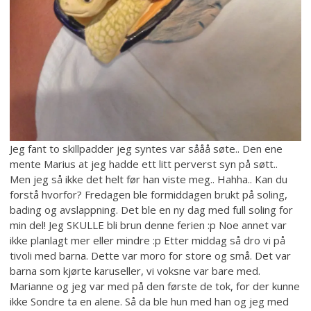
Jeg fant to skillpadder jeg syntes var sååå søte.. Den ene
mente Marius at jeg hadde ett litt perverst syn på søtt..
Men jeg så ikke det helt før han viste meg.. Hahha.. Kan du
forstå hvorfor? Fredagen ble formiddagen brukt på soling,
bading og avslappning. Det ble en ny dag med full soling for
min del! Jeg SKULLE bli brun denne ferien :p Noe annet var
ikke planlagt mer eller mindre :p Etter middag så dro vi på
tivoli med barna. Dette var moro for store og små. Det var
barna som kjørte karuseller, vi voksne var bare med.
Marianne og jeg var med på den første de tok, for der kunne
ikke Sondre ta en alene. Så da ble hun med han og jeg med