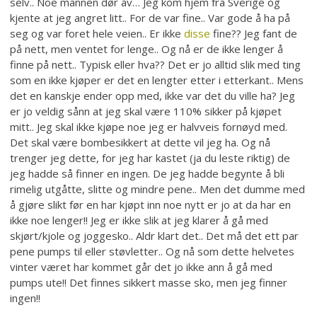
selv.. Noe mannen dør av… Jeg kom hjem fra Sverige og
kjente at jeg angret litt.. For de var fine.. Var gode å ha på
seg og var foret hele veien.. Er ikke
disse
fine?? Jeg fant de
på nett, men ventet for lenge.. Og nå er de ikke lenger å
finne på nett.. Typisk eller hva?? Det er jo alltid slik med ting
som en ikke kjøper er det en lengter etter i etterkant.. Mens
det en kanskje ender opp med, ikke var det du ville ha? Jeg
er jo veldig sånn at jeg skal være 110% sikker på kjøpet
mitt.. Jeg skal ikke kjøpe noe jeg er halvveis fornøyd med.
Det skal være bombesikkert at dette vil jeg ha. Og nå
trenger jeg dette, for jeg har kastet (ja du leste riktig) de
jeg hadde så finner en ingen. De jeg hadde begynte å bli
rimelig utgåtte, slitte og mindre pene.. Men det dumme med
å gjøre slikt før en har kjøpt inn noe nytt er jo at da har en
ikke noe lenger!! Jeg er ikke slik at jeg klarer å gå med
skjørt/kjole og joggesko.. Aldr klart det.. Det må det ett par
pene pumps til eller støvletter.. Og nå som dette helvetes
vinter været har kommet går det jo ikke ann å gå med
pumps ute!! Det finnes sikkert masse sko, men jeg finner
ingen!!