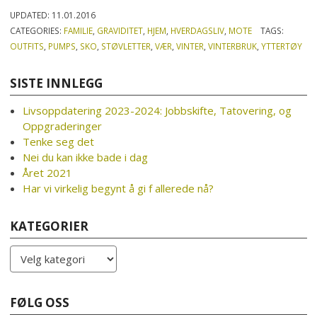
UPDATED:
11.01.2016
CATEGORIES:
FAMILIE
,
GRAVIDITET
,
HJEM
,
HVERDAGSLIV
,
MOTE
TAGS:
OUTFITS
,
PUMPS
,
SKO
,
STØVLETTER
,
VÆR
,
VINTER
,
VINTERBRUK
,
YTTERTØY
SISTE INNLEGG
Livsoppdatering 2023-2024: Jobbskifte, Tatovering, og
Oppgraderinger
Tenke seg det
Nei du kan ikke bade i dag
Året 2021
Har vi virkelig begynt å gi f allerede nå?
KATEGORIER
Kategorier
FØLG OSS