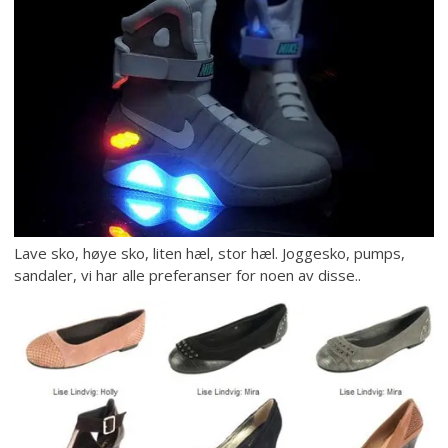
Lave sko, høye sko, liten hæl, stor hæl. Joggesko, pumps,
sandaler, vi har alle preferanser for noen av disse..