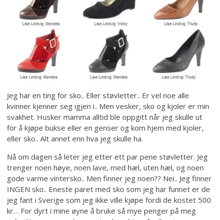
Jeg har en ting for sko.. Eller støvletter.. Er vel noe alle
kvinner kjenner seg igjen i.. Men vesker, sko og kjoler er min
svakhet. Husker mamma alltid ble oppgitt når jeg skulle ut
for å kjøpe bukse eller en genser og kom hjem med kjoler,
eller sko.. Alt annet enn hva jeg skulle ha.
Nå om dagen så leter jeg etter ett par pene støvletter. Jeg
trenger noen høye, noen lave, med hæl, uten hæl, og noen
gode varme vintersko.. Men finner jeg noen?? Nei.. Jeg finner
INGEN sko.. Eneste paret med sko som jeg har funnet er de
jeg fant i Sverige som jeg ikke ville kjøpe fordi de kostet 500
kr… For dyrt i mine øyne å bruke så mye penger på meg