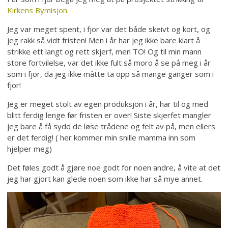
Kirkens Bymisjon
.
Jeg var meget spent, i fjor var det både skeivt og kort, og
jeg rakk så vidt fristen! Men i år har jeg ikke bare klart å
strikke ett langt og rett skjerf, men TO! Og til min mann
store fortvilelse, var det ikke fult så moro å se på meg i år
som i fjor, da jeg ikke måtte ta opp så mange ganger som i
fjor!
Jeg er meget stolt av egen produksjon i år, har til og med
blitt ferdig lenge før fristen er over! Siste skjerfet mangler
jeg bare å få sydd de løse trådene og felt av på, men ellers
er det ferdig! ( her kommer min snille mamma inn som
hjelper meg)
Det føles godt å gjøre noe godt for noen andre, å vite at det
jeg har gjort kan glede noen som ikke har så mye annet.