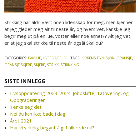
Strikking har aldri vært noen lidenskap for meg, men kjenner
at jeg gleder meg alt til neste år, og hvem vet, kanskje jeg
begir meg ut på en lue, votter eller noe annet?? Alt jeg vet,
er at jeg skal strikke til neste år også! Skal du?
CATEGORIES:
FAMILIE
,
HVERDAGSLIV
TAGS:
KIRKENS BYMISJON
,
ORANSJE
,
ORANSJE SKJERF
,
SKJERF
,
STRIKK
,
STRIKKING
SISTE INNLEGG
Livsoppdatering 2023-2024: Jobbskifte, Tatovering, og
Oppgraderinger
Tenke seg det
Nei du kan ikke bade i dag
Året 2021
Har vi virkelig begynt å gi f allerede nå?