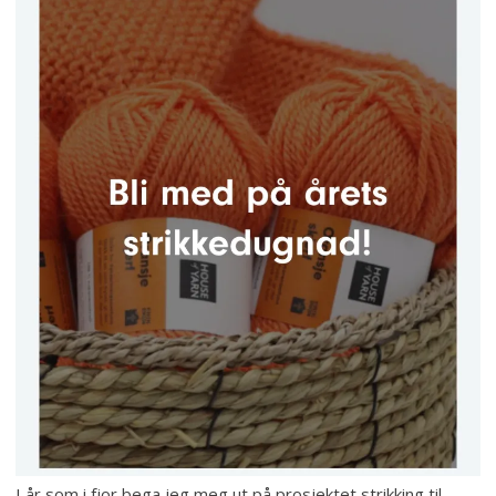
I år som i fjor bega jeg meg ut på prosjektet strikking til