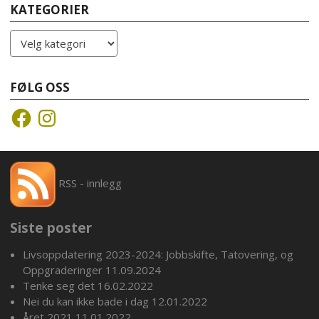
KATEGORIER
Kategorier
FØLG OSS
Facebook
Instagram
RSS - innlegg
Siste poster
Livsoppdatering 2023-2024: Jobbskifte, Tatovering, og
Oppgraderinger
11.09.2024
Tenke seg det
16.02.2022
Nei du kan ikke bade i dag
12.01.2022
Året 2021
11.01.2022