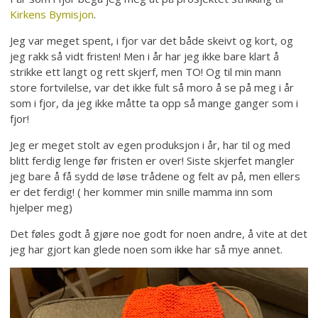
Kirkens Bymisjon
.
Jeg var meget spent, i fjor var det både skeivt og kort, og
jeg rakk så vidt fristen! Men i år har jeg ikke bare klart å
strikke ett langt og rett skjerf, men TO! Og til min mann
store fortvilelse, var det ikke fult så moro å se på meg i år
som i fjor, da jeg ikke måtte ta opp så mange ganger som i
fjor!
Jeg er meget stolt av egen produksjon i år, har til og med
blitt ferdig lenge før fristen er over! Siste skjerfet mangler
jeg bare å få sydd de løse trådene og felt av på, men ellers
er det ferdig! ( her kommer min snille mamma inn som
hjelper meg)
Det føles godt å gjøre noe godt for noen andre, å vite at det
jeg har gjort kan glede noen som ikke har så mye annet.