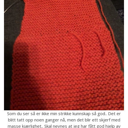
Som du ser så er ikke min strikke kunnskap så god.. Det er
blitt tatt opp noen ganger nå, men det blir ett skjerf med
masse kjærlighet.. Skal nevnes at jeg har fått god hjelp av