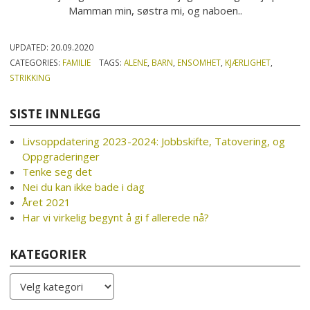
Mamman min, søstra mi, og naboen..
UPDATED:
20.09.2020
CATEGORIES:
FAMILIE
TAGS:
ALENE
,
BARN
,
ENSOMHET
,
KJÆRLIGHET
,
STRIKKING
SISTE INNLEGG
Livsoppdatering 2023-2024: Jobbskifte, Tatovering, og
Oppgraderinger
Tenke seg det
Nei du kan ikke bade i dag
Året 2021
Har vi virkelig begynt å gi f allerede nå?
KATEGORIER
Kategorier