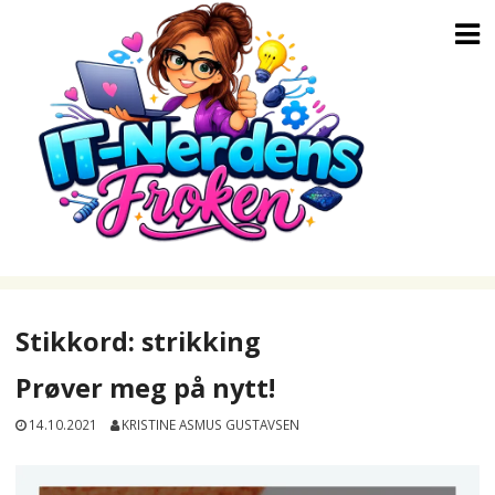
Skip
to
content
Stikkord:
strikking
Prøver meg på nytt!
14.10.2021
KRISTINE ASMUS GUSTAVSEN