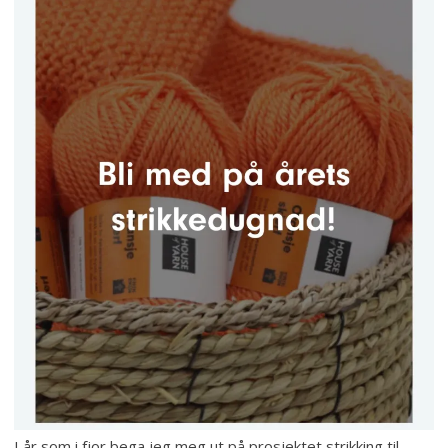
I år som i fjor bega jeg meg ut på prosjektet strikking til