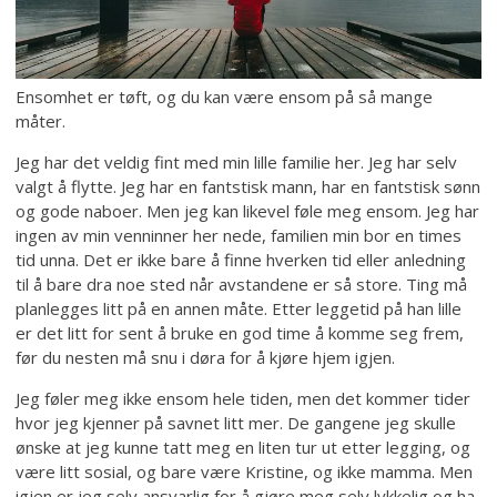
Ensomhet er tøft, og du kan være ensom på så mange
måter.
Jeg har det veldig fint med min lille familie her. Jeg har selv
valgt å flytte. Jeg har en fantstisk mann, har en fantstisk sønn
og gode naboer. Men jeg kan likevel føle meg ensom. Jeg har
ingen av min venninner her nede, familien min bor en times
tid unna. Det er ikke bare å finne hverken tid eller anledning
til å bare dra noe sted når avstandene er så store. Ting må
planlegges litt på en annen måte. Etter leggetid på han lille
er det litt for sent å bruke en god time å komme seg frem,
før du nesten må snu i døra for å kjøre hjem igjen.
Jeg føler meg ikke ensom hele tiden, men det kommer tider
hvor jeg kjenner på savnet litt mer. De gangene jeg skulle
ønske at jeg kunne tatt meg en liten tur ut etter legging, og
være litt sosial, og bare være Kristine, og ikke mamma. Men
igjen er jeg selv ansvarlig for å gjøre meg selv lykkelig og ha