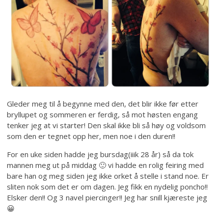
Gleder meg til å begynne med den, det blir ikke før etter
bryllupet og sommeren er ferdig, så mot høsten engang
tenker jeg at vi starter! Den skal ikke bli så høy og voldsom
som den er tegnet opp her, men noe i den duren!!
For en uke siden hadde jeg bursdag(iiik 28 år) så da tok
mannen meg ut på middag 🙂 vi hadde en rolig feiring med
bare han og meg siden jeg ikke orket å stelle i stand noe. Er
sliten nok som det er om dagen. Jeg fikk en nydelig poncho!!
Elsker den!! Og 3 navel piercinger!! Jeg har snill kjæreste jeg
😀