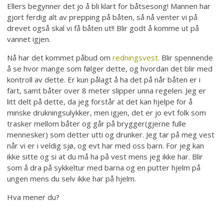
Ellers begynner det jo å bli klart for båtsesong! Mannen har
gjort ferdig alt av prepping på båten, så nå venter vi på
drevet også skal vi få båten ut!! Blir godt å komme ut på
vannet igjen.
Nå har det kommet påbud om
redningsvest
. Blir spennende
å se hvor mange som følger dette, og hvordan det blir med
kontroll av dette. Er kun pålagt å ha det på når båten er i
fart, samt båter over 8 meter slipper unna regelen. Jeg er
litt delt på dette, da jeg forstår at det kan hjelpe for å
minske drukningsulykker, men igjen, det er jo evt folk som
trasker mellom båter og går på brygger(gjerne fulle
mennesker) som detter utti og drunker. Jeg tar på meg vest
når vi er i veldig sjø, og evt har med oss barn. For jeg kan
ikke sitte og si at du må ha på vest mens jeg ikke har. Blir
som å dra på sykkeltur med barna og en putter hjelm på
ungen mens du selv ikke har på hjelm.
Hva mener du?