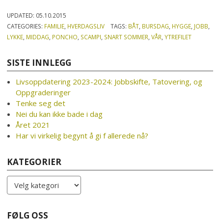
UPDATED:
05.10.2015
CATEGORIES:
FAMILIE
,
HVERDAGSLIV
TAGS:
BÅT
,
BURSDAG
,
HYGGE
,
JOBB
,
LYKKE
,
MIDDAG
,
PONCHO
,
SCAMPI
,
SNART SOMMER
,
VÅR
,
YTREFILET
SISTE INNLEGG
Livsoppdatering 2023-2024: Jobbskifte, Tatovering, og
Oppgraderinger
Tenke seg det
Nei du kan ikke bade i dag
Året 2021
Har vi virkelig begynt å gi f allerede nå?
KATEGORIER
Kategorier
FØLG OSS