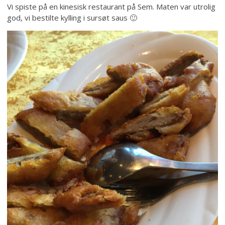
Vi spiste på en kinesisk restaurant på Sem. Maten var utrolig
god, vi bestilte kylling i sursøt saus 🙂