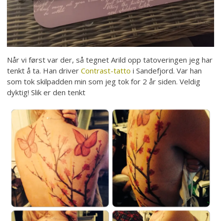
Når vi først var der, så tegnet Arild opp tatoveringen jeg har
tenkt å ta. Han driver
Contrast-tatto
i Sandefjord. Var han
som tok skilpadden min som jeg tok for 2 år siden. Veldig
dyktig! Slik er den tenkt