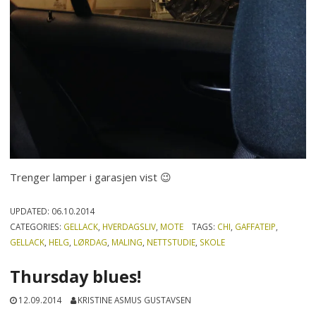
Trenger lamper i garasjen vist 😉
UPDATED:
06.10.2014
CATEGORIES:
GELLACK
,
HVERDAGSLIV
,
MOTE
TAGS:
CHI
,
GAFFATEIP
,
GELLACK
,
HELG
,
LØRDAG
,
MALING
,
NETTSTUDIE
,
SKOLE
Thursday blues!
12.09.2014
KRISTINE ASMUS GUSTAVSEN