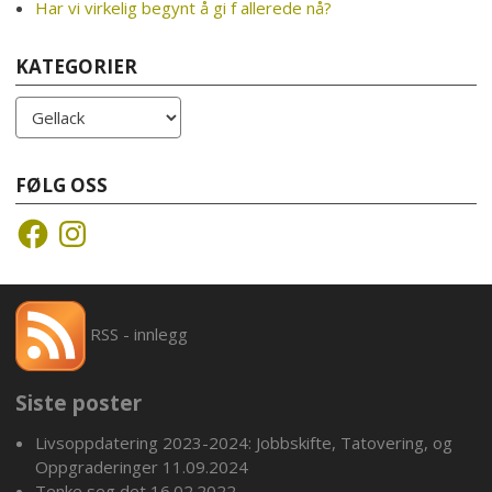
Har vi virkelig begynt å gi f allerede nå?
KATEGORIER
Kategorier
FØLG OSS
Facebook
Instagram
RSS - innlegg
Siste poster
Livsoppdatering 2023-2024: Jobbskifte, Tatovering, og
Oppgraderinger
11.09.2024
Tenke seg det
16.02.2022