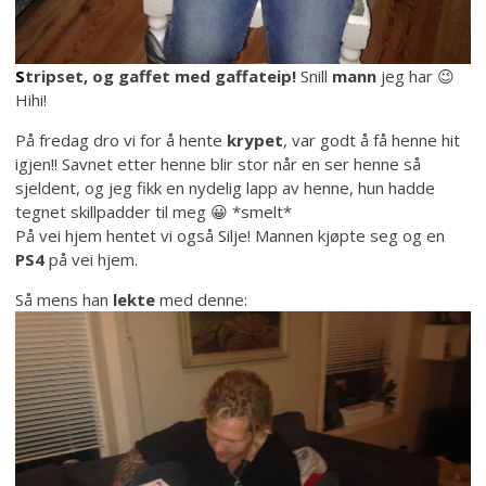
S
tripset, og gaffet med gaffateip!
Snill
mann
jeg har 😉
Hihi!
På fredag dro vi for å hente
krypet
, var godt å få henne hit
igjen!! Savnet etter henne blir stor når en ser henne så
sjeldent, og jeg fikk en nydelig lapp av henne, hun hadde
tegnet skillpadder til meg 😀 *smelt*
På vei hjem hentet vi også Silje! Mannen kjøpte seg og en
PS4
på vei hjem.
Så mens han
lekte
med denne: