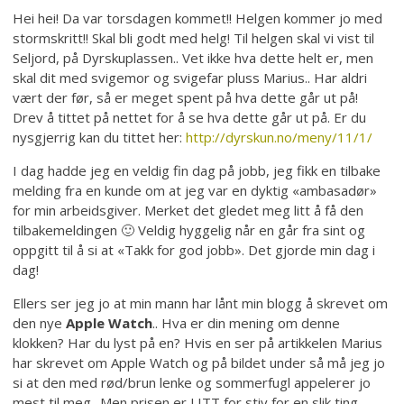
Hei hei! Da var torsdagen kommet!! Helgen kommer jo med
stormskritt!! Skal bli godt med helg! Til helgen skal vi vist til
Seljord, på Dyrskuplassen.. Vet ikke hva dette helt er, men
skal dit med svigemor og svigefar pluss Marius.. Har aldri
vært der før, så er meget spent på hva dette går ut på!
Drev å tittet på nettet for å se hva dette går ut på. Er du
nysgjerrig kan du tittet her:
http://dyrskun.no/meny/11/1/
I dag hadde jeg en veldig fin dag på jobb, jeg fikk en tilbake
melding fra en kunde om at jeg var en dyktig «ambasadør»
for min arbeidsgiver. Merket det gledet meg litt å få den
tilbakemeldingen 🙂 Veldig hyggelig når en går fra sint og
oppgitt til å si at «Takk for god jobb». Det gjorde min dag i
dag!
Ellers ser jeg jo at min mann har lånt min blogg å skrevet om
den nye
Apple Watch
.. Hva er din mening om denne
klokken? Har du lyst på en? Hvis en ser på artikkelen Marius
har skrevet om Apple Watch og på bildet under så må jeg jo
si at den med rød/brun lenke og sommerfugl appelerer jo
mest til meg.. Men prisen er LITT for stiv for en slik ting,