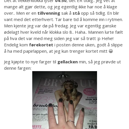
Det at vekkerklokka lyser
04:50
, det ER tidlig.. Jeg vet at
mange alt gjør dette, og jeg egentlig ikke har noe å klage
over.. Men er en
tillvenning
sak å
stå
opp så tidlig. En blir
vant med det etterhvert. Tar bare tid å komme inn i rytmen.
Men kjente jeg var dø på fredag. Jeg var egentlig ganske
ødelagt hver kveld når klokka slo 8.. Haha.. Mannen lurte fælt
på hva det var med meg siden jeg var så trøtt :p Hehe!
Endelig kom
førekortet
i posten denne uken, godt å slippe
å ha med papirlappen, at jeg kun trenger kortet mitt 😀
Jeg kjøpte to nye farger til
gellacken
min, så jeg prøvde ut
denne fargen: