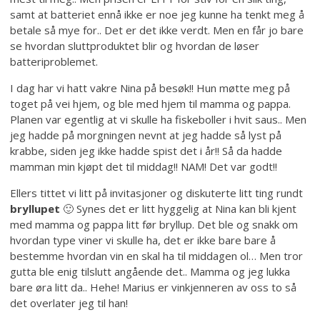
samt at batteriet ennå ikke er noe jeg kunne ha tenkt meg å
betale så mye for.. Det er det ikke verdt. Men en får jo bare
se hvordan sluttproduktet blir og hvordan de løser
batteriproblemet.
I dag har vi hatt vakre Nina på besøk!! Hun møtte meg på
toget på vei hjem, og ble med hjem til mamma og pappa.
Planen var egentlig at vi skulle ha fiskeboller i hvit saus.. Men
jeg hadde på morgningen nevnt at jeg hadde så lyst på
krabbe, siden jeg ikke hadde spist det i år!! Så da hadde
mamman min kjøpt det til middag!! NAM! Det var godt!!
Ellers tittet vi litt på invitasjoner og diskuterte litt ting rundt
bryllupet
🙂 Synes det er litt hyggelig at Nina kan bli kjent
med mamma og pappa litt før bryllup. Det ble og snakk om
hvordan type viner vi skulle ha, det er ikke bare bare å
bestemme hvordan vin en skal ha til middagen ol… Men tror
gutta ble enig tilslutt angående det.. Mamma og jeg lukka
bare øra litt da.. Hehe! Marius er vinkjenneren av oss to så
det overlater jeg til han!