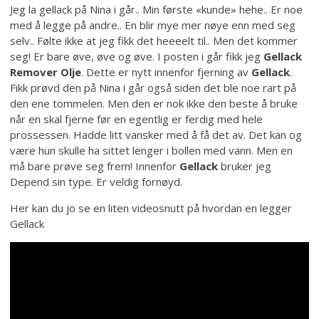
Jeg la gellack på Nina i går.. Min første «kunde» hehe.. Er noe
med å legge på andre.. En blir mye mer nøye enn med seg
selv.. Følte ikke at jeg fikk det heeeelt til.. Men det kommer
seg! Er bare øve, øve og øve. I posten i går fikk jeg
Gellack
Remover Olje
. Dette er nytt innenfor fjerning av
Gellack
.
Fikk prøvd den på Nina i går også siden det ble noe rart på
den ene tommelen. Men den er nok ikke den beste å bruke
når en skal fjerne før en egentlig er ferdig med hele
prossessen. Hadde litt vansker med å få det av. Det kan og
være hun skulle ha sittet lenger i bollen med vann. Men en
må bare prøve seg frem! Innenfor
Gellack
bruker jeg
Depend sin type. Er veldig fornøyd.
Her kan du jo se en liten videosnutt på hvordan en legger
Gellack