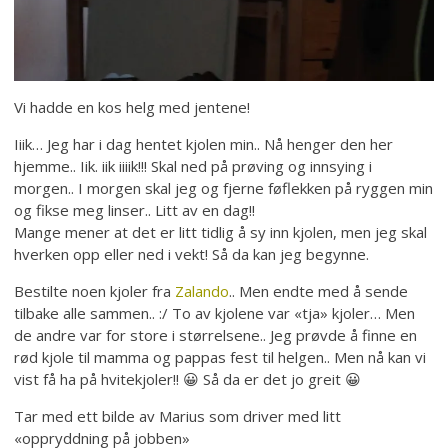
Vi hadde en kos helg med jentene!
Iiik… Jeg har i dag hentet kjolen min.. Nå henger den her
hjemme.. Iik. iik iiiik!!! Skal ned på prøving og innsying i
morgen.. I morgen skal jeg og fjerne føflekken på ryggen min
og fikse meg linser.. Litt av en dag!!
Mange mener at det er litt tidlig å sy inn kjolen, men jeg skal
hverken opp eller ned i vekt! Så da kan jeg begynne.
Bestilte noen kjoler fra
Zalando
.. Men endte med å sende
tilbake alle sammen.. :/ To av kjolene var «tja» kjoler… Men
de andre var for store i størrelsene.. Jeg prøvde å finne en
rød kjole til mamma og pappas fest til helgen.. Men nå kan vi
vist få ha på hvitekjoler!! 😀 Så da er det jo greit 😀
Tar med ett bilde av Marius som driver med litt
«oppryddning på jobben»