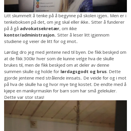
Litt skummelt å tenke på å begynne på skolen igjen.. Men er i
tenkeboksen på det, om jeg skal eller ikke.. Sitter å funderer
på å gå
advokatsekretær
, om ikke
kontor/administrasjon
.. Sitter å leser litt igjennom
studiene og veier de litt for og imot..
Lørdag dro jeg med jentene ned til byen. De fikk beskjed om
at de fikk 300kr hver som de kunne velge hva de skulle
brukes til, men de fikk beskjed om at deler av denne
summen skulle og holde for
lørdagsgodt og brus
. Dette
gjorde jentene med strålende innsats.. De veide for og i mot
på hva de skulle ha og hvor mye ting kostet. De endte med å
kjøpe en manikyrmaskin for barn som har små gelekuler.
Dette var stor stas!