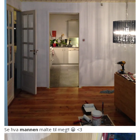
Se hva
mannen
malte til meg!! 😀 <3