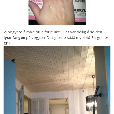
Vi begynte å male stua forje uke.. Det var deilig å se den
lyse fargen
på veggen! Det gjorde sååå mye!! 😀 Fargen er
Chi
!