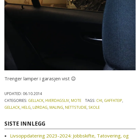
Trenger lamper i garasjen vist 😉
UPDATED:
06.10.2014
CATEGORIES:
GELLACK
,
HVERDAGSLIV
,
MOTE
TAGS:
CHI
,
GAFFATEIP
,
GELLACK
,
HELG
,
LØRDAG
,
MALING
,
NETTSTUDIE
,
SKOLE
SISTE INNLEGG
Livsoppdatering 2023-2024: Jobbskifte, Tatovering, og