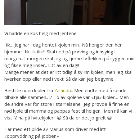
Vi hadde en kos helg med jentene!
Iiik… Jeg har i dag hentet kjolen min.. Nå henger den her
hjemme.. Iik. iik iiiik!!! Skal ned på prøving og innsying i
morgen.. I morgen skal jeg og fjerne føflekken på ryggen min
og fikse meg linser.. Litt av en dag!!
Mange mener at det er litt tidlig å sy inn kjolen, men jeg skal
hverken opp eller ned i vekt! Så da kan jeg begynne.
Bestilte noen kjoler fra
Zalando
.. Men endte med å sende
tilbake alle sammen.. :/ To av kjolene var «tja» kjoler… Men
de andre var for store i størrelsene.. Jeg prøvde å finne en
rød kjole til mamma og pappas fest til helgen.. Men nå kan vi
vist få ha på hvitekjoler!! 😀 Så da er det jo greit 😀
Tar med ett bilde av Marius som driver med litt
«oppryddning på jobben»