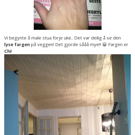
Vi begynte å male stua forje uke.. Det var deilig å se den
lyse fargen
på veggen! Det gjorde sååå mye!! 😀 Fargen er
Chi
!