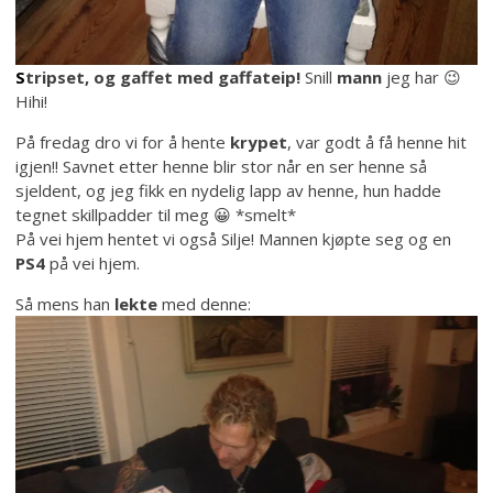
S
tripset, og gaffet med gaffateip!
Snill
mann
jeg har 😉
Hihi!
På fredag dro vi for å hente
krypet
, var godt å få henne hit
igjen!! Savnet etter henne blir stor når en ser henne så
sjeldent, og jeg fikk en nydelig lapp av henne, hun hadde
tegnet skillpadder til meg 😀 *smelt*
På vei hjem hentet vi også Silje! Mannen kjøpte seg og en
PS4
på vei hjem.
Så mens han
lekte
med denne: