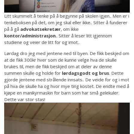
Litt skummelt å tenke på å begynne på skolen igjen.. Men er i
tenkeboksen på det, om jeg skal eller ikke.. Sitter å funderer
på å gå
advokatsekretær
, om ikke
kontor/administrasjon
.. Sitter å leser litt igjennom
studiene og veier de litt for og imot..
Lørdag dro jeg med jentene ned til byen. De fikk beskjed om
at de fikk 300kr hver som de kunne velge hva de skulle
brukes til, men de fikk beskjed om at deler av denne
summen skulle og holde for
lørdagsgodt og brus
. Dette
gjorde jentene med strålende innsats.. De veide for og i mot
på hva de skulle ha og hvor mye ting kostet. De endte med å
kjøpe en manikyrmaskin for barn som har små gelekuler.
Dette var stor stas!