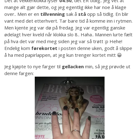
Det at vekkerklokka lyser
04:50
, det ER tidlig.. Jeg vet at
mange alt gjør dette, og jeg egentlig ikke har noe å klage
over.. Men er en
tillvenning
sak å
stå
opp så tidlig. En blir
vant med det etterhvert. Tar bare tid å komme inn i rytmen.
Men kjente jeg var dø på fredag. Jeg var egentlig ganske
ødelagt hver kveld når klokka slo 8.. Haha.. Mannen lurte fælt
på hva det var med meg siden jeg var så trøtt :p Hehe!
Endelig kom
førekortet
i posten denne uken, godt å slippe
å ha med papirlappen, at jeg kun trenger kortet mitt 😀
Jeg kjøpte to nye farger til
gellacken
min, så jeg prøvde ut
denne fargen: