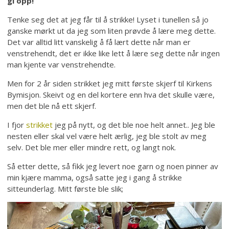
gi opp!
Tenke seg det at jeg får til å strikke! Lyset i tunellen så jo
ganske mørkt ut da jeg som liten prøvde å lære meg dette.
Det var alltid litt vanskelig å få lært dette når man er
venstrehendt, det er ikke like lett å lære seg dette når ingen
man kjente var venstrehendte.
Men for 2 år siden strikket jeg mitt første skjerf til Kirkens
Bymisjon. Skeivt og en del kortere enn hva det skulle være,
men det ble nå ett skjerf.
I fjor
strikket
jeg på nytt, og det ble noe helt annet.. Jeg ble
nesten eller skal vel være helt ærlig, jeg ble stolt av meg
selv. Det ble mer eller mindre rett, og langt nok.
Så etter dette, så fikk jeg levert noe garn og noen pinner av
min kjære mamma, også satte jeg i gang å strikke
sitteunderlag. Mitt første ble slik;