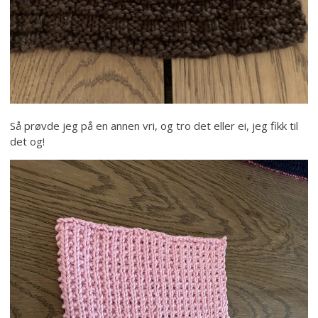
Så prøvde jeg på en annen vri, og tro det eller ei, jeg fikk til
det og!