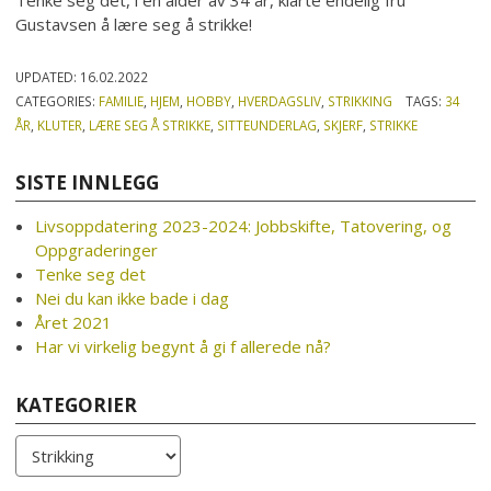
Tenke seg det, i en alder av 34 år, klarte endelig fru
Gustavsen å lære seg å strikke!
UPDATED:
16.02.2022
CATEGORIES:
FAMILIE
,
HJEM
,
HOBBY
,
HVERDAGSLIV
,
STRIKKING
TAGS:
34
ÅR
,
KLUTER
,
LÆRE SEG Å STRIKKE
,
SITTEUNDERLAG
,
SKJERF
,
STRIKKE
SISTE INNLEGG
Livsoppdatering 2023-2024: Jobbskifte, Tatovering, og
Oppgraderinger
Tenke seg det
Nei du kan ikke bade i dag
Året 2021
Har vi virkelig begynt å gi f allerede nå?
KATEGORIER
Kategorier