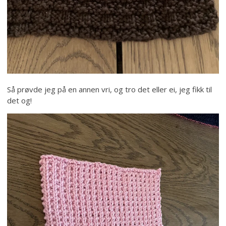
Så prøvde jeg på en annen vri, og tro det eller ei, jeg fikk til
det og!