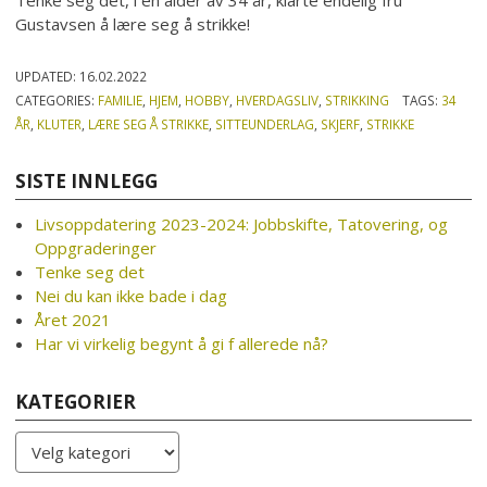
Tenke seg det, i en alder av 34 år, klarte endelig fru
Gustavsen å lære seg å strikke!
UPDATED:
16.02.2022
CATEGORIES:
FAMILIE
,
HJEM
,
HOBBY
,
HVERDAGSLIV
,
STRIKKING
TAGS:
34
ÅR
,
KLUTER
,
LÆRE SEG Å STRIKKE
,
SITTEUNDERLAG
,
SKJERF
,
STRIKKE
SISTE INNLEGG
Livsoppdatering 2023-2024: Jobbskifte, Tatovering, og
Oppgraderinger
Tenke seg det
Nei du kan ikke bade i dag
Året 2021
Har vi virkelig begynt å gi f allerede nå?
KATEGORIER
Kategorier