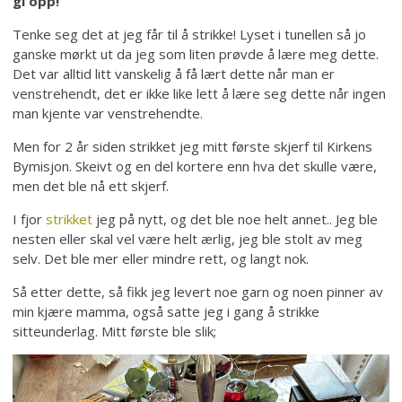
gi opp!
Tenke seg det at jeg får til å strikke! Lyset i tunellen så jo
ganske mørkt ut da jeg som liten prøvde å lære meg dette.
Det var alltid litt vanskelig å få lært dette når man er
venstrehendt, det er ikke like lett å lære seg dette når ingen
man kjente var venstrehendte.
Men for 2 år siden strikket jeg mitt første skjerf til Kirkens
Bymisjon. Skeivt og en del kortere enn hva det skulle være,
men det ble nå ett skjerf.
I fjor
strikket
jeg på nytt, og det ble noe helt annet.. Jeg ble
nesten eller skal vel være helt ærlig, jeg ble stolt av meg
selv. Det ble mer eller mindre rett, og langt nok.
Så etter dette, så fikk jeg levert noe garn og noen pinner av
min kjære mamma, også satte jeg i gang å strikke
sitteunderlag. Mitt første ble slik;