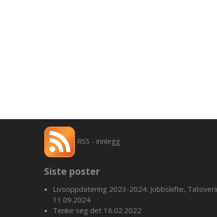
RSS - innlegg
Siste poster
Livsoppdatering 2023-2024: Jobbskifte, Tatover
11.09.2024
Tenke seg det
16.02.2022