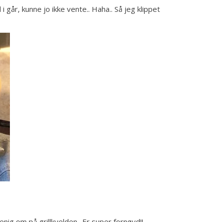
i går, kunne jo ikke vente.. Haha.. Så jeg klippet
enig om på grillkvelden.. Er super fornøyd!!