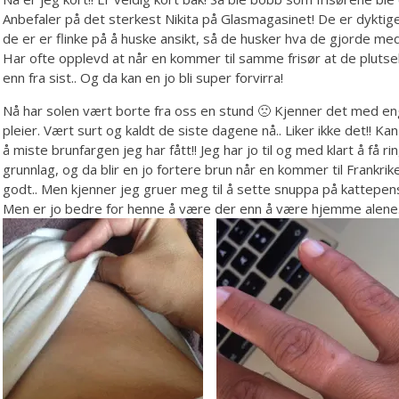
Anbefaler på det sterkest Nikita på Glasmagasinet! De er dyktige
de er er flinke på å huske ansikt, så de husker hva de gjorde med
Har ofte opplevd at når en kommer til samme frisør at de plutsel
enn fra sist.. Og da kan en jo bli super forvirra!
Nå har solen vært borte fra oss en stund 🙁 Kjenner det med en
pleier. Vært surt og kaldt de siste dagene nå.. Liker ikke det!! Kan
å miste brunfargen jeg har fått!! Jeg har jo til og med klart å få rin
grunnlag, og da blir en jo fortere brun når en kommer til Frankrike.
godt.. Men kjenner jeg gruer meg til å sette snuppa på kattepen
Men er jo bedre for henne å være der enn å være hjemme alene.