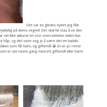
Det var en gledes nyhet jeg fikk
 lykkelig på dems vegne!! Det skal bli stas å se den
 Var vel ikke akkurat en stor overraskelse siden hun
lite håp, og det viste seg jo å være det en hadde
okken som får barn, og giftemål 😀 En er jo i rette
m som er ute neste gang med ett giftemål eller barn!