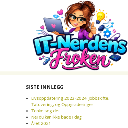
Skip
to
content
SISTE INNLEGG
Livsoppdatering 2023-2024: Jobbskifte,
Tatovering, og Oppgraderinger
Tenke seg det
Nei du kan ikke bade i dag
Året 2021