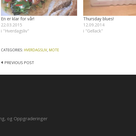
En er klar for vår!
Thursday blues!
22.03.2015
12.09.2014
i "Hverdagsliv"
i "Gellack"
CATEGORIES:
HVERDAGSLIV
,
MOTE
Post
PREVIOUS POST
navigation
ing, og Oppgraderinger