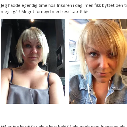
Jeg hadde egentlig time hos frisøren i dag, men fikk byttet den til 
meg i går! Meget fornøyd med resultatet! 😀
Nå er jeg kort!! Er veldig kort bak! Så ble bobb som frisørene ble 