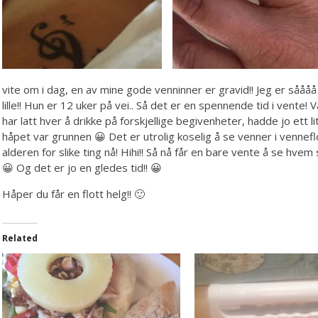
vite om i dag, en av mine gode venninner er gravid!! Jeg er såååå
lille!! Hun er 12 uker på vei.. Så det er en spennende tid i vente!
har latt hver å drikke på forskjellige begivenheter, hadde jo ett 
håpet var grunnen 😀 Det er utrolig koselig å se venner i vennefl
alderen for slike ting nå! Hihi!! Så nå får en bare vente å se hve
😀 Og det er jo en gledes tid!! 😀
Håper du får en flott helg!! 🙂
Related