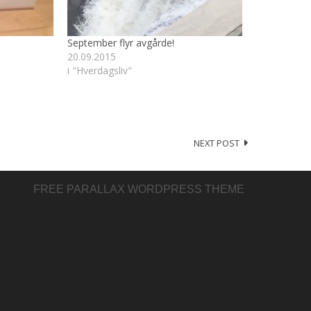
September flyr avgårde!
20.09.2015
i "Hverdagsliv"
NEXT POST
FREE PARALLAX WORDPRESS THEME