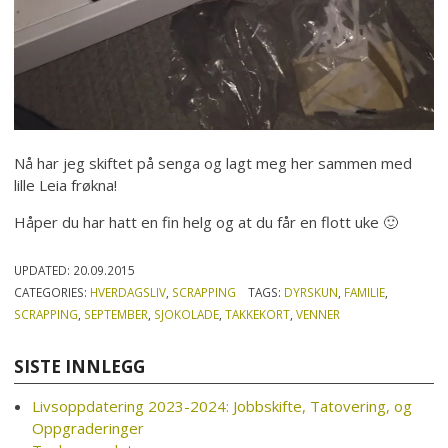
Nå har jeg skiftet på senga og lagt meg her sammen med
lille Leia frøkna!
Håper du har hatt en fin helg og at du får en flott uke 🙂
UPDATED:
20.09.2015
CATEGORIES:
HVERDAGSLIV
,
SCRAPPING
TAGS:
DYRSKUN
,
FAMILIE
,
SCRAPPING
,
SEPTEMBER
,
SJOKOLADE
,
TAKKEKORT
,
VENNER
SISTE INNLEGG
Livsoppdatering 2023-2024: Jobbskifte, Tatovering, og
Oppgraderinger