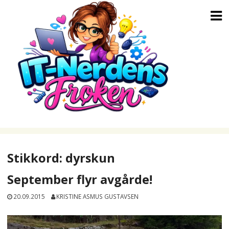
Skip
to
content
Stikkord:
dyrskun
September flyr avgårde!
20.09.2015
KRISTINE ASMUS GUSTAVSEN