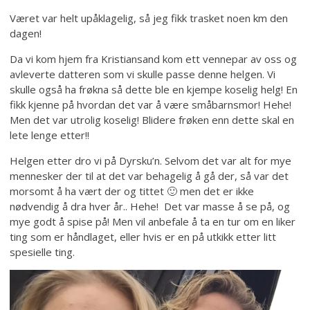
Været var helt upåklagelig, så jeg fikk trasket noen km den
dagen!
Da vi kom hjem fra Kristiansand kom ett vennepar av oss og
avleverte datteren som vi skulle passe denne helgen. Vi
skulle også ha frøkna så dette ble en kjempe koselig helg! En
fikk kjenne på hvordan det var å være småbarnsmor! Hehe!
Men det var utrolig koselig! Blidere frøken enn dette skal en
lete lenge etter!!
Helgen etter dro vi på Dyrsku’n. Selvom det var alt for mye
mennesker der til at det var behagelig å gå der, så var det
morsomt å ha vært der og tittet 🙂 men det er ikke
nødvendig å dra hver år.. Hehe! Det var masse å se på, og
mye godt å spise på! Men vil anbefale å ta en tur om en liker
ting som er håndlaget, eller hvis er en på utkikk etter litt
spesielle ting.