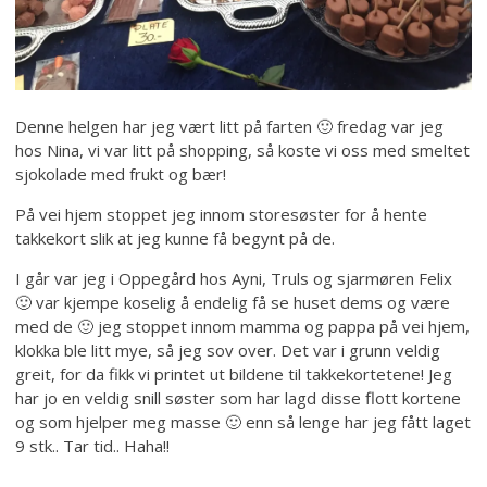
Denne helgen har jeg vært litt på farten 🙂 fredag var jeg
hos Nina, vi var litt på shopping, så koste vi oss med smeltet
sjokolade med frukt og bær!
På vei hjem stoppet jeg innom storesøster for å hente
takkekort slik at jeg kunne få begynt på de.
I går var jeg i Oppegård hos Ayni, Truls og sjarmøren Felix
🙂 var kjempe koselig å endelig få se huset dems og være
med de 🙂 jeg stoppet innom mamma og pappa på vei hjem,
klokka ble litt mye, så jeg sov over. Det var i grunn veldig
greit, for da fikk vi printet ut bildene til takkekortetene! Jeg
har jo en veldig snill søster som har lagd disse flott kortene
og som hjelper meg masse 🙂 enn så lenge har jeg fått laget
9 stk.. Tar tid.. Haha!!