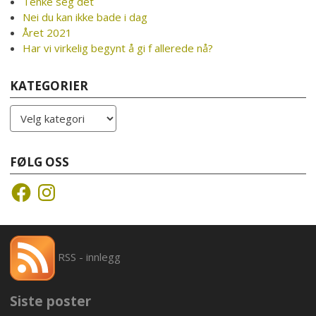
Tenke seg det
Nei du kan ikke bade i dag
Året 2021
Har vi virkelig begynt å gi f allerede nå?
KATEGORIER
Kategorier
FØLG OSS
Facebook
Instagram
RSS - innlegg
Siste poster