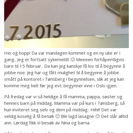
Hei og hopp! Da var mandagen kommet og en ny uke er i
gang.. Jeg er fortsatt sykemeldt 🙁 Meeeen forhåpentligvis
bare til 15 februar.. Da kan jeg kanskje få lov til å begynne å
jobbe noe. Jeg har og fått mulighet til å begynne å jobbe
smått på kontoret i Tønsberg i begynnelsen, slik at jeg kan
komme meg helt før jeg evt. begynner inne i Oslo igjen.
På fredag var vi så heldige å få mamma, pappa, søster og
hennes barn på middag. Mamma var på kurs i Tønsberg, så
hun inviteret seg selv og dem på middag.. Hihi!! Det var
veldig koselig å få besøk 🙂 Ble lagd lasagne 🙂 Det slår alltid
ann. Lørdag fikk vi besøk av Nina og barna.