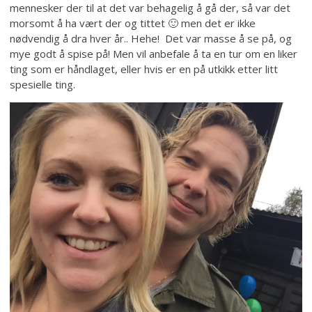
mennesker der til at det var behagelig å gå der, så var det
morsomt å ha vært der og tittet 🙂 men det er ikke
nødvendig å dra hver år.. Hehe! Det var masse å se på, og
mye godt å spise på! Men vil anbefale å ta en tur om en liker
ting som er håndlaget, eller hvis er en på utkikk etter litt
spesielle ting.