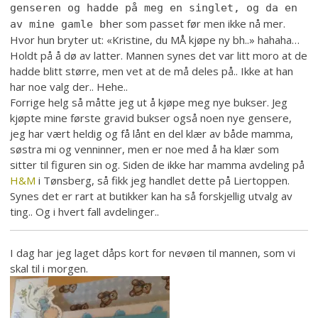
genseren og hadde på meg en singlet, og da en
er som passet før men ikke nå mer.
av mine gamle bh
Hvor hun bryter ut: «Kristine, du MÅ kjøpe ny bh..» hahaha…
Holdt på å dø av latter. Mannen synes det var litt moro at de
hadde blitt større, men vet at de må deles på.. Ikke at han
har noe valg der.. Hehe..
Forrige helg så måtte jeg ut å kjøpe meg nye bukser. Jeg
kjøpte mine første gravid bukser også noen nye gensere,
jeg har vært heldig og få lånt en del klær av både mamma,
søstra mi og venninner, men er noe med å ha klær som
sitter til figuren sin og. Siden de ikke har mamma avdeling på
H&M
i Tønsberg, så fikk jeg handlet dette på Liertoppen.
Synes det er rart at butikker kan ha så forskjellig utvalg av
ting.. Og i hvert fall avdelinger..
I dag har jeg laget dåps kort for nevøen til mannen, som vi
skal til i morgen.