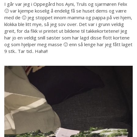
I går var jeg i Oppegård hos Ayni, Truls og sjarmøren Felix
🙂 var kjempe koselig å endelig få se huset dems og være
med de 🙂 jeg stoppet innom mamma og pappa på vei hjem,
klokka ble litt mye, så jeg sov over. Det var i grunn veldig
greit, for da fikk vi printet ut bildene til takkekortetene! Jeg
har jo en veldig snill søster som har lagd disse flott kortene
og som hjelper meg masse 🙂 enn så lenge har jeg fått laget
9 stk.. Tar tid.. Haha!!