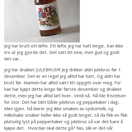
Jeg har brutt ett løfte. Ett løfte jeg har hatt lenge.. Kan ikke
tro at jeg gjorde det.. Det satt litt inne, men gud og godt
det var..
jeg har drukket JULEBRUS!!!! Jeg drikker aldri julebrus før 1
desember. Det er en regel jeg alltid har hatt.. Og aldri har
brutt før. Mannen har alltid vært litt oppgitt over meg. For
han har kjøpt dette lenge før første desember og drukket
dette, men jeg har alltid latt hver.. Inntil nå.. Nå ble fristelsen
for stor. Det har blitt både julebrus og peppekaker i dag..
Men igjen.. Nå klarer jeg ikke smaken av sjokomelk, og
milkshake smaker heller ikke så godt lenger, så da fikk en fikk
plutselig lyst på pepperkaker og julebrus så var det bare å
kjøpe det.. Hvordan skal dette gå? Nei, slik er det når