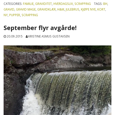
CATEGORIES:
FAMILIE
,
GRAVIDITET
,
HVERDAGSLIV
,
SCRAPPING
TAGS:
BH
,
GRAVID
,
GRAVID MAGE
,
GRAVIDKLÆR
,
H&M
,
JULEBRUS
,
KJØPE NYE
,
KORT
,
NY
,
PUPPER
,
SCRAPPING
September flyr avgårde!
20.09.2015
KRISTINE ASMUS GUSTAVSEN