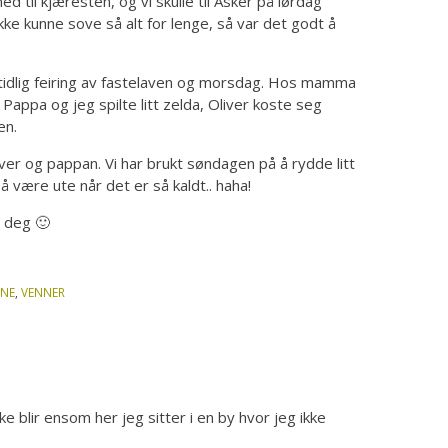
ed til kjæresten, og vi skulle til Asker på lørdag
kke kunne sove så alt for lenge, så var det godt å
 tidlig feiring av fastelaven og morsdag. Hos mamma
 Pappa og jeg spilte litt zelda, Oliver koste seg
en.
ver og pappan. Vi har brukt søndagen på å rydde litt
å være ute når det er så kaldt.. haha!
r deg 🙂
INE
,
VENNER
 blir ensom her jeg sitter i en by hvor jeg ikke