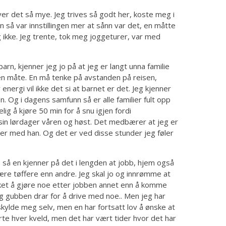
ver det så mye. Jeg trives så godt her, koste meg i
en så var innstillingen mer at sånn var det, en måtte
g ikke. Jeg trente, tok meg joggeturer, var med
arn, kjenner jeg jo på at jeg er langt unna familie
nen måte. En må tenke på avstanden på reisen,
energi vil ikke det si at barnet er det. Jeg kjenner
en. Og i dagens samfunn så er alle familier fult opp
lig å kjøre 50 min for å snu igjen fordi
n lørdager våren og høst. Det medbærer at jeg er
r med han. Og det er ved disse stunder jeg føler
så en kjenner på det i lengden at jobb, hjem også
re tøffere enn andre. Jeg skal jo og innrømme at
kket å gjøre noe etter jobben annet enn å komme
og gubben drar for å drive med noe.. Men jeg har
 skylde meg selv, men en har fortsatt lov å ønske at
orte hver kveld, men det har vært tider hvor det har