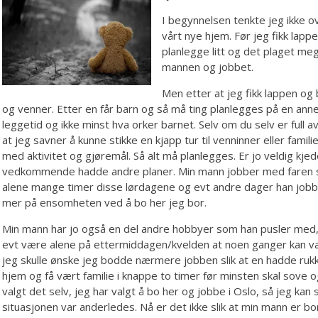
I begynnelsen tenkte jeg ikke o
vårt nye hjem. Før jeg fikk lapp
planlegge litt og det plaget me
mannen og jobbet.
Men etter at jeg fikk lappen og b
og venner. Etter en får barn og så må ting planlegges på en an
leggetid og ikke minst hva orker barnet. Selv om du selv er full av 
at jeg savner å kunne stikke en kjapp tur til venninner eller famili
med aktivitet og gjøremål. Så alt må planlegges. Er jo veldig kjede
vedkommende hadde andre planer. Min mann jobber med faren si
alene mange timer disse lørdagene og evt andre dager han jobbe
mer på ensomheten ved å bo her jeg bor.
Min mann har jo også en del andre hobbyer som han pusler med, 
evt være alene på ettermiddagen/kvelden at noen ganger kan væ
jeg skulle ønske jeg bodde nærmere jobben slik at en hadde ru
hjem og få vært familie i knappe to timer før minsten skal sove 
valgt det selv, jeg har valgt å bo her og jobbe i Oslo, så jeg kan
situasjonen var anderledes. Nå er det ikke slik at min mann er b