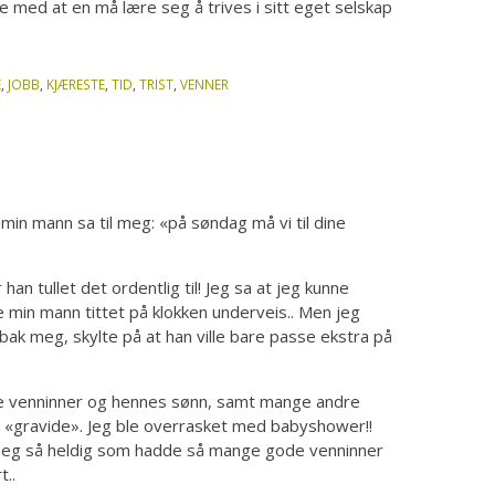
 med at en må lære seg å trives i sitt eget selskap
E
,
JOBB
,
KJÆRESTE
,
TID
,
TRIST
,
VENNER
a min mann sa til meg: «på søndag må vi til dine
an tullet det ordentlig til! Jeg sa at jeg kunne
mye min mann tittet på klokken underveis.. Men jeg
 bak meg, skylte på at han ville bare passe ekstra på
e venninner og hennes sønn, samt mange andre
le «gravide». Jeg ble overrasket med babyshower!!
te meg så heldig som hadde så mange gode venninner
t..