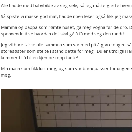
Alle hadde med babybilde av seg selv, så jeg måtte gjette hve
Så spiste vi masse god mat, hadde noen leker også fikk jeg mass
Mamma og pappa som rømte huset, ga meg vogna før de dro. Den e
spennende å se hvordan det skal gå å få med seg den rundt!!
Jeg vil bare takke alle sammen som var med på å gjøre dagen så f
storesøster som stelte i stand dette for meg!! Du er utrolig!! Har
kommer til å bli en kjempe topp tante!
Min mann som fikk lurt meg, og som var barnepasser for ungene i 
meg.