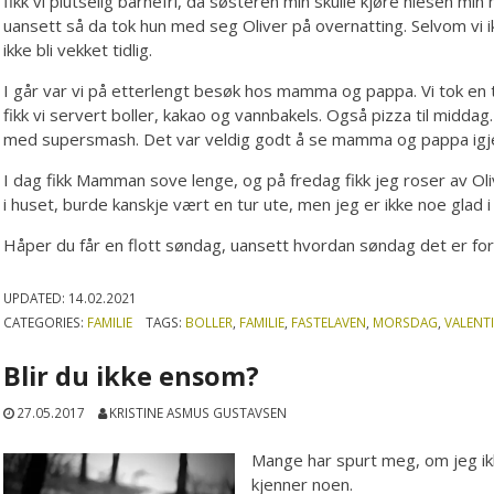
fikk vi plutselig barnefri, da søsteren min skulle kjøre niesen min n
uansett så da tok hun med seg Oliver på overnatting. Selvom vi i
ikke bli vekket tidlig.
I går var vi på etterlengt besøk hos mamma og pappa. Vi tok en
fikk vi servert boller, kakao og vannbakels. Også pizza til middag.
med supersmash. Det var veldig godt å se mamma og pappa igj
I dag fikk Mamman sove lenge, og på fredag fikk jeg roser av Oli
i huset, burde kanskje vært en tur ute, men jeg er ikke noe glad i 
Håper du får en flott søndag, uansett hvordan søndag det er fo
UPDATED:
14.02.2021
CATEGORIES:
FAMILIE
TAGS:
BOLLER
,
FAMILIE
,
FASTELAVEN
,
MORSDAG
,
VALENT
Blir du ikke ensom?
27.05.2017
KRISTINE ASMUS GUSTAVSEN
Mange har spurt meg, om jeg ikke
kjenner noen.