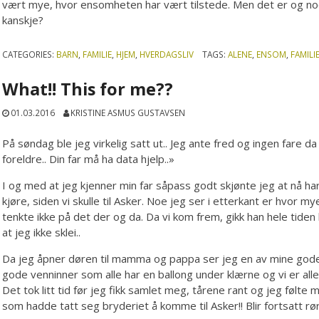
vært mye, hvor ensomheten har vært tilstede. Men det er og noe
kanskje?
CATEGORIES:
BARN
,
FAMILIE
,
HJEM
,
HVERDAGSLIV
TAGS:
ALENE
,
ENSOM
,
FAMILI
What!! This for me??
01.03.2016
KRISTINE ASMUS GUSTAVSEN
På søndag ble jeg virkelig satt ut.. Jeg ante fred og ingen fare d
foreldre.. Din far må ha data hjelp..»
I og med at jeg kjenner min far såpass godt skjønte jeg at nå har h
kjøre, siden vi skulle til Asker. Noe jeg ser i etterkant er hvor 
tenkte ikke på det der og da. Da vi kom frem, gikk han hele tiden
at jeg ikke sklei..
Da jeg åpner døren til mamma og pappa ser jeg en av mine god
gode venninner som alle har en ballong under klærne og vi er al
Det tok litt tid før jeg fikk samlet meg, tårene rant og jeg føl
som hadde tatt seg bryderiet å komme til Asker!! Blir fortsatt rør