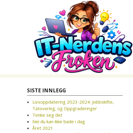
Skip
to
content
SISTE INNLEGG
Livsoppdatering 2023-2024: Jobbskifte,
Tatovering, og Oppgraderinger
Tenke seg det
Nei du kan ikke bade i dag
Året 2021