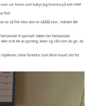
m som var hvem som baby! Jeg bomma på en!! Hihi!!
e fint!
r så fin!! Men den er såååå stor.. Hahah!! Blir
antastisk! Vi spesielt takke min fantastiske
 ikke ord! Alt av pynting, leker og råd som du gir, du
kjelleren, mine foreldre som lånte huset sitt for