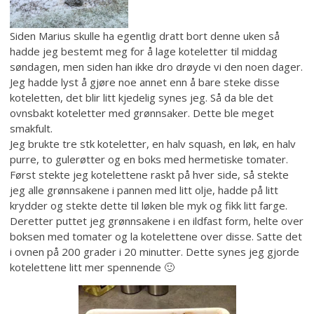
Siden Marius skulle ha egentlig dratt bort denne uken så
hadde jeg bestemt meg for å lage koteletter til middag
søndagen, men siden han ikke dro drøyde vi den noen dager.
Jeg hadde lyst å gjøre noe annet enn å bare steke disse
koteletten, det blir litt kjedelig synes jeg. Så da ble det
ovnsbakt koteletter med grønnsaker. Dette ble meget
smakfult.
Jeg brukte tre stk koteletter, en halv squash, en løk, en halv
purre, to gulerøtter og en boks med hermetiske tomater.
Først stekte jeg kotelettene raskt på hver side, så stekte
jeg alle grønnsakene i pannen med litt olje, hadde på litt
krydder og stekte dette til løken ble myk og fikk litt farge.
Deretter puttet jeg grønnsakene i en ildfast form, helte over
boksen med tomater og la kotelettene over disse. Satte det
i ovnen på 200 grader i 20 minutter. Dette synes jeg gjorde
kotelettene litt mer spennende 🙂