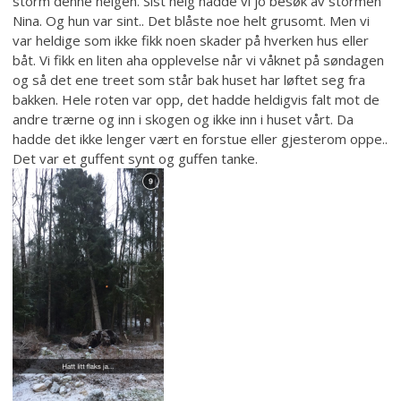
storm denne helgen. Sist helg hadde vi jo besøk av stormen
Nina. Og hun var sint.. Det blåste noe helt grusomt. Men vi
var heldige som ikke fikk noen skader på hverken hus eller
båt. Vi fikk en liten aha opplevelse når vi våknet på søndagen
og så det ene treet som står bak huset har løftet seg fra
bakken. Hele roten var opp, det hadde heldigvis falt mot de
andre trærne og inn i skogen og ikke inn i huset vårt. Da
hadde det ikke lenger vært en forstue eller gjesterom oppe..
Det var et guffent synt og guffen tanke.