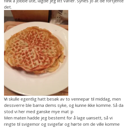
flink å jobbe ute, lagde jeg litt vafler. Synes jo at de fortjente
det.
V
i
skulle egentlig hatt besøk av to vennepar til middag, men
dessverre ble barna dems syke, og kunne ikke komme. Så da
stod vi her med ganske mye mat :p
Men maten hadde jeg bestemt for å lage uansett, så vi
ringte til svigemor og svigefar og hørte om de ville komme