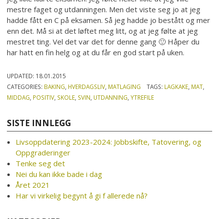
mestre faget og utdanningen. Men det viste seg jo at jeg
hadde fått en C på eksamen. Så jeg hadde jo bestått og mer
enn det. Må si at det løftet meg litt, og at jeg følte at jeg
mestret ting. Vel det var det for denne gang 🙂 Håper du
har hatt en fin helg og at du får en god start på uken.
UPDATED:
18.01.2015
CATEGORIES:
BAKING
,
HVERDAGSLIV
,
MATLAGING
TAGS:
LAGKAKE
,
MAT
,
MIDDAG
,
POSITIV
,
SKOLE
,
SVIN
,
UTDANNING
,
YTREFILE
SISTE INNLEGG
Livsoppdatering 2023-2024: Jobbskifte, Tatovering, og
Oppgraderinger
Tenke seg det
Nei du kan ikke bade i dag
Året 2021
Har vi virkelig begynt å gi f allerede nå?