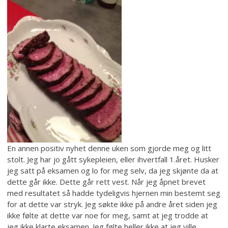
En annen positiv nyhet denne uken som gjorde meg og litt
stolt. Jeg har jo gått sykepleien, eller ihvertfall 1.året. Husker
jeg satt på eksamen og lo for meg selv, da jeg skjønte da at
dette går ikke. Dette går rett vest. Når jeg åpnet brevet
med resultatet så hadde tydeligvis hjernen min bestemt seg
for at dette var stryk. Jeg søkte ikke på andre året siden jeg
ikke følte at dette var noe for meg, samt at jeg trodde at
jeg ikke klarte eksamen. Jeg følte heller ikke at jeg ville