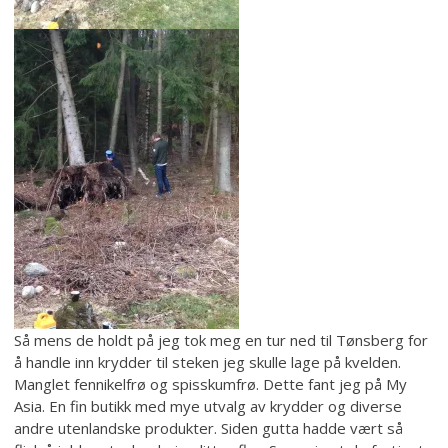
Så mens de holdt på jeg tok meg en tur ned til Tønsberg for
å handle inn krydder til steken jeg skulle lage på kvelden.
Manglet fennikelfrø og spisskumfrø. Dette fant jeg på My
Asia. En fin butikk med mye utvalg av krydder og diverse
andre utenlandske produkter. Siden gutta hadde vært så