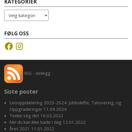
KATEGORIER
Kategorier
FØLG OSS
Facebook
Instagram
RSS - innlegg
Siste poster
Livsoppdatering 2023-2024: Jobbskifte, Tatovering, og
Oppgraderinger
11.09.2024
Tenke seg det
16.02.2022
Nei du kan ikke bade i dag
12.01.2022
Året 2021
11.01.2022