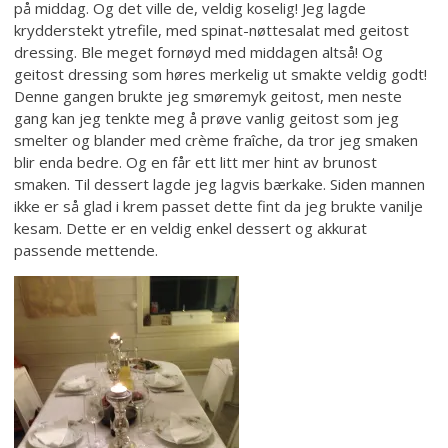
på middag. Og det ville de, veldig koselig! Jeg lagde
krydderstekt ytrefile, med spinat-nøttesalat med geitost
dressing. Ble meget fornøyd med middagen altså! Og
geitost dressing som høres merkelig ut smakte veldig godt!
Denne gangen brukte jeg smøremyk geitost, men neste
gang kan jeg tenkte meg å prøve vanlig geitost som jeg
smelter og blander med crème fraîche, da tror jeg smaken
blir enda bedre. Og en får ett litt mer hint av brunost
smaken. Til dessert lagde jeg lagvis bærkake. Siden mannen
ikke er så glad i krem passet dette fint da jeg brukte vanilje
kesam. Dette er en veldig enkel dessert og akkurat
passende mettende.