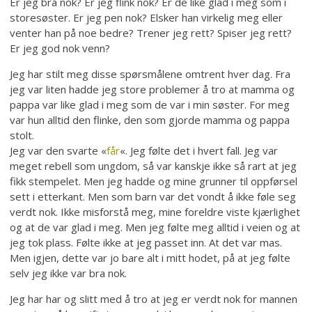
Er jeg bra nok? Er jeg flink nok? Er de like glad i meg som i
storesøster. Er jeg pen nok? Elsker han virkelig meg eller
venter han på noe bedre? Trener jeg rett? Spiser jeg rett?
Er jeg god nok venn?
Jeg har stilt meg disse spørsmålene omtrent hver dag. Fra
jeg var liten hadde jeg store problemer å tro at mamma og
pappa var like glad i meg som de var i min søster. For meg
var hun alltid den flinke, den som gjorde mamma og pappa
stolt.
Jeg var den svarte «
får
«. Jeg følte det i hvert fall. Jeg var
meget rebell som ungdom, så var kanskje ikke så rart at jeg
fikk stempelet. Men jeg hadde og mine grunner til oppførsel
sett i etterkant. Men som barn var det vondt å ikke føle seg
verdt nok. Ikke misforstå meg, mine foreldre viste kjærlighet
og at de var glad i meg. Men jeg følte meg alltid i veien og at
jeg tok plass. Følte ikke at jeg passet inn. At det var mas.
Men igjen, dette var jo bare alt i mitt hodet, på at jeg følte
selv jeg ikke var bra nok.
Jeg har har og slitt med å tro at jeg er verdt nok for mannen