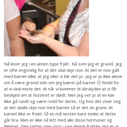
Nå lever jeg i en annen type frykt.. Nå som jeg er gravid.. Jeg
er ofte engstelig for at det skal skje noe. At det er noe galt
med barnet eller at jeg eller vi blir det jo.. Jeg er jo ikke alene
om å være gravid selv om jeg bærer på barnet 🙂 Redd for
at vi skal miste det. At når vi kommer til ultralyden at vi får
beskjed om at fosteret er dødt. Men jeg vet jo at en kan
ikke gå rundt og være redd for dette.. Og hvis det viser seg
at det skulle skje noe med barnet så er det en grunn. At
barnet ikke er friskt. Så en må nesten bare tenke at dette
går bra. Men er ikke så lett med alle disse hormoner og
følelser. Den setter sine spor i seg denne frykten. Jeg er jo