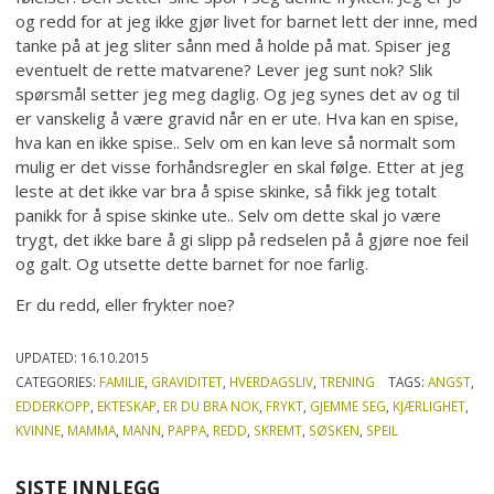
og redd for at jeg ikke gjør livet for barnet lett der inne, med
tanke på at jeg sliter sånn med å holde på mat. Spiser jeg
eventuelt de rette matvarene? Lever jeg sunt nok? Slik
spørsmål setter jeg meg daglig. Og jeg synes det av og til
er vanskelig å være gravid når en er ute. Hva kan en spise,
hva kan en ikke spise.. Selv om en kan leve så normalt som
mulig er det visse forhåndsregler en skal følge. Etter at jeg
leste at det ikke var bra å spise skinke, så fikk jeg totalt
panikk for å spise skinke ute.. Selv om dette skal jo være
trygt, det ikke bare å gi slipp på redselen på å gjøre noe feil
og galt. Og utsette dette barnet for noe farlig.
Er du redd, eller frykter noe?
UPDATED:
16.10.2015
CATEGORIES:
FAMILIE
,
GRAVIDITET
,
HVERDAGSLIV
,
TRENING
TAGS:
ANGST
,
EDDERKOPP
,
EKTESKAP
,
ER DU BRA NOK
,
FRYKT
,
GJEMME SEG
,
KJÆRLIGHET
,
KVINNE
,
MAMMA
,
MANN
,
PAPPA
,
REDD
,
SKREMT
,
SØSKEN
,
SPEIL
SISTE INNLEGG