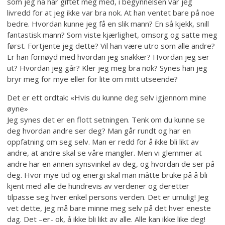
som jeg nå har giftet meg med, i begynnelsen var jeg
livredd for at jeg ikke var bra nok. At han ventet bare på noe
bedre. Hvordan kunne jeg få en slik mann? En så kjekk, snill
fantastisk mann? Som viste kjærlighet, omsorg og satte meg
først. Fortjente jeg dette? Vil han være utro som alle andre?
Er han fornøyd med hvordan jeg snakker? Hvordan jeg ser
ut? Hvordan jeg går? Kler jeg meg bra nok? Synes han jeg
bryr meg for mye eller for lite om mitt utseende?
Det er ett ordtak: «Hvis du kunne deg selv igjennom mine
øyne»
Jeg synes det er en flott setningen. Tenk om du kunne se
deg hvordan andre ser deg? Man går rundt og har en
oppfatning om seg selv. Man er redd for å ikke bli likt av
andre, at andre skal se våre mangler. Men vi glemmer at
andre har en annen synsvinkel av deg, og hvordan de ser på
deg. Hvor mye tid og energi skal man måtte bruke på å bli
kjent med alle de hundrevis av verdener og deretter
tilpasse seg hver enkel persons verden. Det er umulig! Jeg
vet dette, jeg må bare minne meg selv på det hver eneste
dag. Det –er- ok, å ikke bli likt av alle. Alle kan ikke like deg!