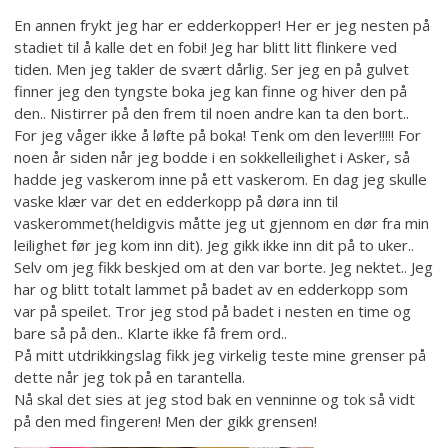
En annen frykt jeg har er edderkopper! Her er jeg nesten på
stadiet til å kalle det en fobi! Jeg har blitt litt flinkere ved
tiden. Men jeg takler de svært dårlig. Ser jeg en på gulvet
finner jeg den tyngste boka jeg kan finne og hiver den på
den.. Nistirrer på den frem til noen andre kan ta den bort..
For jeg våger ikke å løfte på boka! Tenk om den lever!!!!! For
noen år siden når jeg bodde i en sokkelleilighet i Asker, så
hadde jeg vaskerom inne på ett vaskerom. En dag jeg skulle
vaske klær var det en edderkopp på døra inn til
vaskerommet(heldigvis måtte jeg ut gjennom en dør fra min
leilighet før jeg kom inn dit). Jeg gikk ikke inn dit på to uker..
Selv om jeg fikk beskjed om at den var borte. Jeg nektet.. Jeg
har og blitt totalt lammet på badet av en edderkopp som
var på speilet. Tror jeg stod på badet i nesten en time og
bare så på den.. Klarte ikke få frem ord..
På mitt utdrikkingslag fikk jeg virkelig teste mine grenser på
dette når jeg tok på en tarantella.
Nå skal det sies at jeg stod bak en venninne og tok så vidt
på den med fingeren! Men der gikk grensen!