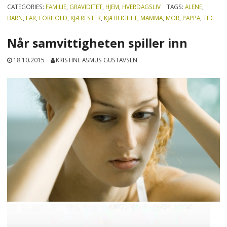
CATEGORIES:
FAMILIE
,
GRAVIDITET
,
HJEM
,
HVERDAGSLIV
TAGS:
ALENE
,
BARN
,
FAR
,
FORHOLD
,
KJÆRESTER
,
KJÆRLIGHET
,
MAMMA
,
MOR
,
PAPPA
,
TID
Når samvittigheten spiller inn
18.10.2015
KRISTINE ASMUS GUSTAVSEN