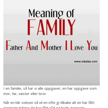
I en familie, så har vi alle oppgaver, en har oppgave som
mor, far, søster eller bror.
Når en blir voksen så vil en ofte gi tilbake alt en har fått
gjennom tidene. En har fått råd og hjelp gjennom