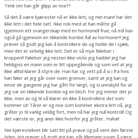
Tenk om han går glipp av noe??
Så det å være kjærester nå er ikke lett, og min mann har det
ikke lett i det hele tatt. Ikke nok med at han måtte gå
igjennom ett svangerskap med en hormonell frue, nå må han
også gå igjennom en tikkende bombe full av hormoner!! Jeg
prøver så godt jeg kan å kontrollere de og holde de i sjakk,
men det er virkelig ikke lett. Det er så mye følelser i
kroppen!! Følelser jeg nesten ikke viste jeg hadde! Jeg har
heldigvis en mann som er litt oppegående og som vet at jeg
ikke alltid klarer å styre de. Han har og vett på å si i fra hvis
han føler at jeg går over noen grenser, samt at jeg kan og
innse de gangene jeg har gått for langt, og si unnskyld for at
jeg var en tikkende bombe og en bitch. For jeg mener det jo
ikke, men av og til så klarer en ikke å kontrollere det som
kommer ut! Tårer er og noe som kommer ekstra lett nå, jeg
gråter jo til vanlig veldig fort, men nå har jeg null kontroll! Og
det værste er, jeg aner ikke hvorfor jeg gråter.. Haha!!
Nei kjærestelivet blir satt litt på prøve og på vent den første
tiden. Jeg prøver så godt jeg kan, når lillemann sover å være