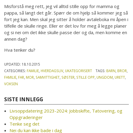
Misforstå meg rett, jeg vil alltid stille opp for mamma og
pappa, så langt det går. Spørr de om hjelp så kommer jeg så
fort jeg kan. Men skal jeg sitter å holder avtaleboka mi åpen i
tilfelle de skulle ringe. Eller er det lov for meg å legge planer
og si nei om det ikke skulle passe der og da, men komme en
annen dag?
Hva tenker du?
UPDATED:
18.10.2015
CATEGORIES:
FAMILIE
,
HVERDAGSLIV
,
UKATEGORISERT
TAGS:
BARN
,
BROR
,
FAMILIE
,
FAR
,
MOR
,
SAMVITTIGHET
,
SØSTER
,
STILLE OPP
,
UNGDOM
,
URETT
,
VOKSEN
SISTE INNLEGG
Livsoppdatering 2023-2024: Jobbskifte, Tatovering, og
Oppgraderinger
Tenke seg det
Nei du kan ikke bade i dag