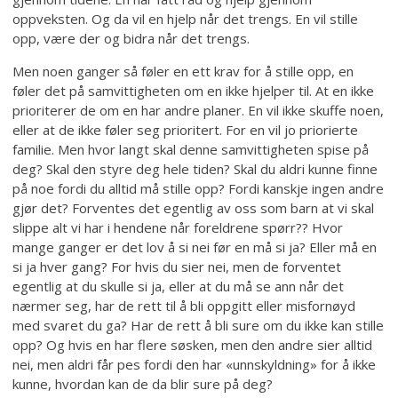
oppveksten. Og da vil en hjelp når det trengs. En vil stille
opp, være der og bidra når det trengs.
Men noen ganger så føler en ett krav for å stille opp, en
føler det på samvittigheten om en ikke hjelper til. At en ikke
prioriterer de om en har andre planer. En vil ikke skuffe noen,
eller at de ikke føler seg prioritert. For en vil jo priorierte
familie. Men hvor langt skal denne samvittigheten spise på
deg? Skal den styre deg hele tiden? Skal du aldri kunne finne
på noe fordi du alltid må stille opp? Fordi kanskje ingen andre
gjør det? Forventes det egentlig av oss som barn at vi skal
slippe alt vi har i hendene når foreldrene spørr?? Hvor
mange ganger er det lov å si nei før en må si ja? Eller må en
si ja hver gang? For hvis du sier nei, men de forventet
egentlig at du skulle si ja, eller at du må se ann når det
nærmer seg, har de rett til å bli oppgitt eller misfornøyd
med svaret du ga? Har de rett å bli sure om du ikke kan stille
opp? Og hvis en har flere søsken, men den andre sier alltid
nei, men aldri får pes fordi den har «unnskyldning» for å ikke
kunne, hvordan kan de da blir sure på deg?