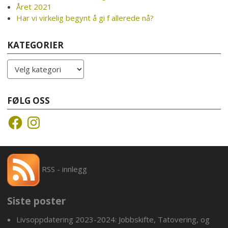
Året 2021
Har vi virkelig begynt å gi f allerede nå?
KATEGORIER
Kategorier
FØLG OSS
Facebook
Instagram
RSS - innlegg
Siste poster
Livsoppdatering 2023-2024: Jobbskifte, Tatovering, og