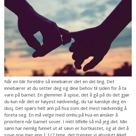
Når en blir foreldre så innebærer det en del ting. Det
innebærer at du setter deg og dine behov til siden for å ta
vare på barnet. En glemmer å spise, det å gå på do det gjør
du kun når det er høyest nødvendig, du tar kanskje deg en
dusj. Det spørs helt ann på hva som det mest nødvendig å
foreta seg. En må velge med omhu på hva en ønsker å
prioritere når barnet sover. I mitt tilfelle så må jeg det. Min
sønn har nemlig funnet ut at søvn er bortkastet, og at det å
sove noe mer enn 1 1/2 time, det trenger vi absolutt ikke!!