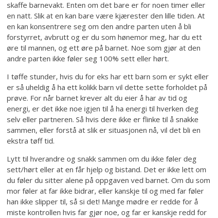
skaffe barnevakt. Enten om det bare er for noen timer eller
en natt. Slik at en kan bare være kjærester den lille tiden. At
en kan konsentrere seg om den andre parten uten å bli
forstyrret, avbrutt og er du som hønemor meg, har du ett
øre til mannen, og ett øre på barnet. Noe som gjør at den
andre parten ikke føler seg 100% sett eller hørt.
I tøffe stunder, hvis du for eks har ett barn som er sykt eller
er så uheldig å ha ett kolikk barn vil dette sette forholdet på
prøve. For når barnet krever alt du eier å har av tid og
energi, er det ikke noe igjen til å ha energi til hverken deg
selv eller partneren. Så hvis dere ikke er flinke til å snakke
sammen, eller forstå at slik er situasjonen nå, vil det bli en
ekstra tøff tid.
Lytt til hverandre og snakk sammen om du ikke føler deg
sett/hørt eller at en får hjelp og bistand. Det er ikke lett om
du føler du sitter alene på oppgaven ved barnet. Om du som
mor føler at far ikke bidrar, eller kanskje til og med far føler
han ikke slipper til, så si det! Mange mødre er redde for å
miste kontrollen hvis far gjør noe, og far er kanskje redd for