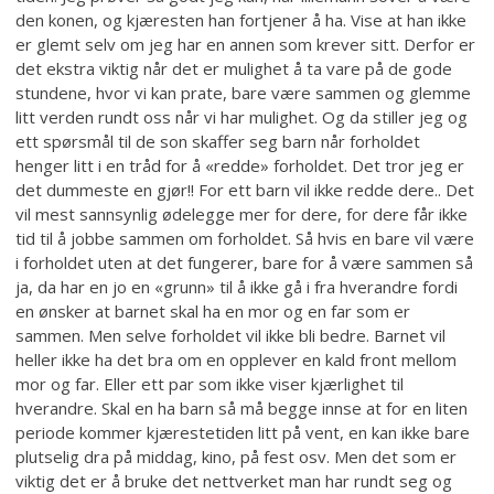
den konen, og kjæresten han fortjener å ha. Vise at han ikke
er glemt selv om jeg har en annen som krever sitt. Derfor er
det ekstra viktig når det er mulighet å ta vare på de gode
stundene, hvor vi kan prate, bare være sammen og glemme
litt verden rundt oss når vi har mulighet. Og da stiller jeg og
ett spørsmål til de son skaffer seg barn når forholdet
henger litt i en tråd for å «redde» forholdet. Det tror jeg er
det dummeste en gjør!! For ett barn vil ikke redde dere.. Det
vil mest sannsynlig ødelegge mer for dere, for dere får ikke
tid til å jobbe sammen om forholdet. Så hvis en bare vil være
i forholdet uten at det fungerer, bare for å være sammen så
ja, da har en jo en «grunn» til å ikke gå i fra hverandre fordi
en ønsker at barnet skal ha en mor og en far som er
sammen. Men selve forholdet vil ikke bli bedre. Barnet vil
heller ikke ha det bra om en opplever en kald front mellom
mor og far. Eller ett par som ikke viser kjærlighet til
hverandre. Skal en ha barn så må begge innse at for en liten
periode kommer kjærestetiden litt på vent, en kan ikke bare
plutselig dra på middag, kino, på fest osv. Men det som er
viktig det er å bruke det nettverket man har rundt seg og