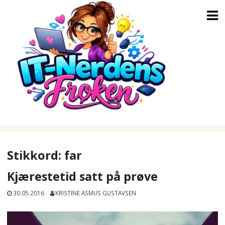
Skip
to
content
Stikkord:
far
Kjærestetid satt på prøve
30.05.2016
KRISTINE ASMUS GUSTAVSEN