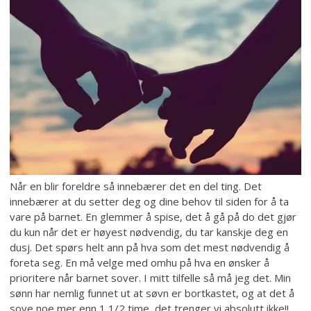
Når en blir foreldre så innebærer det en del ting. Det
innebærer at du setter deg og dine behov til siden for å ta
vare på barnet. En glemmer å spise, det å gå på do det gjør
du kun når det er høyest nødvendig, du tar kanskje deg en
dusj. Det spørs helt ann på hva som det mest nødvendig å
foreta seg. En må velge med omhu på hva en ønsker å
prioritere når barnet sover. I mitt tilfelle så må jeg det. Min
sønn har nemlig funnet ut at søvn er bortkastet, og at det å
sove noe mer enn 1 1/2 time, det trenger vi absolutt ikke!!