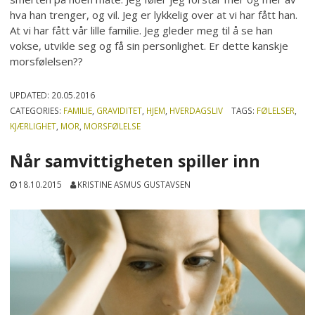
hva han trenger, og vil. Jeg er lykkelig over at vi har fått han.
At vi har fått vår lille familie. Jeg gleder meg til å se han
vokse, utvikle seg og få sin personlighet. Er dette kanskje
morsfølelsen??
UPDATED:
20.05.2016
CATEGORIES:
FAMILIE
,
GRAVIDITET
,
HJEM
,
HVERDAGSLIV
TAGS:
FØLELSER
,
KJÆRLIGHET
,
MOR
,
MORSFØLELSE
Når samvittigheten spiller inn
18.10.2015
KRISTINE ASMUS GUSTAVSEN