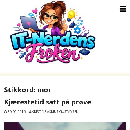
Skip
to
content
Stikkord:
mor
Kjærestetid satt på prøve
30.05.2016
KRISTINE ASMUS GUSTAVSEN