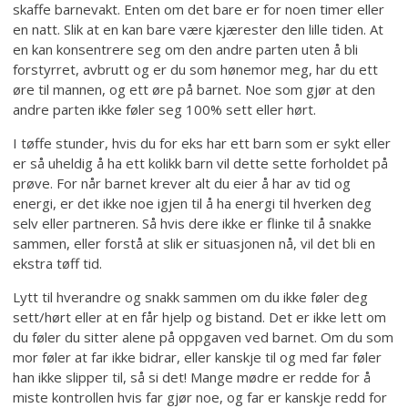
skaffe barnevakt. Enten om det bare er for noen timer eller
en natt. Slik at en kan bare være kjærester den lille tiden. At
en kan konsentrere seg om den andre parten uten å bli
forstyrret, avbrutt og er du som hønemor meg, har du ett
øre til mannen, og ett øre på barnet. Noe som gjør at den
andre parten ikke føler seg 100% sett eller hørt.
I tøffe stunder, hvis du for eks har ett barn som er sykt eller
er så uheldig å ha ett kolikk barn vil dette sette forholdet på
prøve. For når barnet krever alt du eier å har av tid og
energi, er det ikke noe igjen til å ha energi til hverken deg
selv eller partneren. Så hvis dere ikke er flinke til å snakke
sammen, eller forstå at slik er situasjonen nå, vil det bli en
ekstra tøff tid.
Lytt til hverandre og snakk sammen om du ikke føler deg
sett/hørt eller at en får hjelp og bistand. Det er ikke lett om
du føler du sitter alene på oppgaven ved barnet. Om du som
mor føler at far ikke bidrar, eller kanskje til og med far føler
han ikke slipper til, så si det! Mange mødre er redde for å
miste kontrollen hvis far gjør noe, og far er kanskje redd for