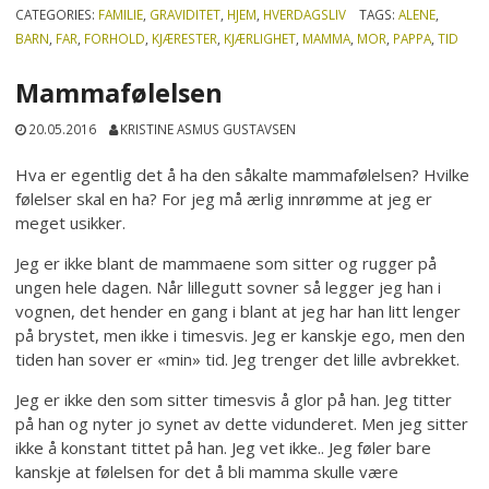
CATEGORIES:
FAMILIE
,
GRAVIDITET
,
HJEM
,
HVERDAGSLIV
TAGS:
ALENE
,
BARN
,
FAR
,
FORHOLD
,
KJÆRESTER
,
KJÆRLIGHET
,
MAMMA
,
MOR
,
PAPPA
,
TID
Mammafølelsen
20.05.2016
KRISTINE ASMUS GUSTAVSEN
Hva er egentlig det å ha den såkalte mammafølelsen? Hvilke
følelser skal en ha? For jeg må ærlig innrømme at jeg er
meget usikker.
Jeg er ikke blant de mammaene som sitter og rugger på
ungen hele dagen. Når lillegutt sovner så legger jeg han i
vognen, det hender en gang i blant at jeg har han litt lenger
på brystet, men ikke i timesvis. Jeg er kanskje ego, men den
tiden han sover er «min» tid. Jeg trenger det lille avbrekket.
Jeg er ikke den som sitter timesvis å glor på han. Jeg titter
på han og nyter jo synet av dette vidunderet. Men jeg sitter
ikke å konstant tittet på han. Jeg vet ikke.. Jeg føler bare
kanskje at følelsen for det å bli mamma skulle være