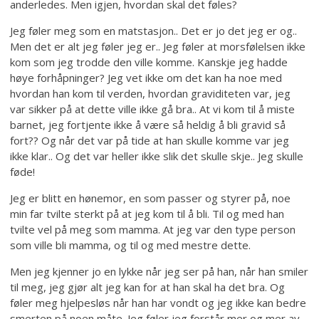
anderledes. Men igjen, hvordan skal det føles?
Jeg føler meg som en matstasjon.. Det er jo det jeg er og..
Men det er alt jeg føler jeg er.. Jeg føler at morsfølelsen ikke
kom som jeg trodde den ville komme. Kanskje jeg hadde
høye forhåpninger? Jeg vet ikke om det kan ha noe med
hvordan han kom til verden, hvordan graviditeten var, jeg
var sikker på at dette ville ikke gå bra.. At vi kom til å miste
barnet, jeg fortjente ikke å være så heldig å bli gravid så
fort?? Og når det var på tide at han skulle komme var jeg
ikke klar.. Og det var heller ikke slik det skulle skje.. Jeg skulle
føde!
Jeg er blitt en hønemor, en som passer og styrer på, noe
min far tvilte sterkt på at jeg kom til å bli. Til og med han
tvilte vel på meg som mamma. At jeg var den type person
som ville bli mamma, og til og med mestre dette.
Men jeg kjenner jo en lykke når jeg ser på han, når han smiler
til meg, jeg gjør alt jeg kan for at han skal ha det bra. Og
føler meg hjelpesløs når han har vondt og jeg ikke kan bedre
smerten på noen måte. Jeg føler jeg forstår mer og mer av