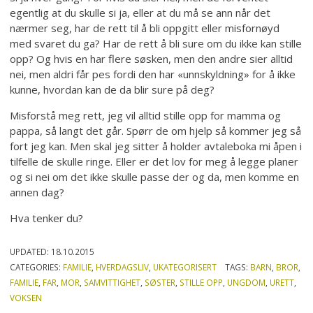
egentlig at du skulle si ja, eller at du må se ann når det
nærmer seg, har de rett til å bli oppgitt eller misfornøyd
med svaret du ga? Har de rett å bli sure om du ikke kan stille
opp? Og hvis en har flere søsken, men den andre sier alltid
nei, men aldri får pes fordi den har «unnskyldning» for å ikke
kunne, hvordan kan de da blir sure på deg?
Misforstå meg rett, jeg vil alltid stille opp for mamma og
pappa, så langt det går. Spørr de om hjelp så kommer jeg så
fort jeg kan. Men skal jeg sitter å holder avtaleboka mi åpen i
tilfelle de skulle ringe. Eller er det lov for meg å legge planer
og si nei om det ikke skulle passe der og da, men komme en
annen dag?
Hva tenker du?
UPDATED:
18.10.2015
CATEGORIES:
FAMILIE
,
HVERDAGSLIV
,
UKATEGORISERT
TAGS:
BARN
,
BROR
,
FAMILIE
,
FAR
,
MOR
,
SAMVITTIGHET
,
SØSTER
,
STILLE OPP
,
UNGDOM
,
URETT
,
VOKSEN