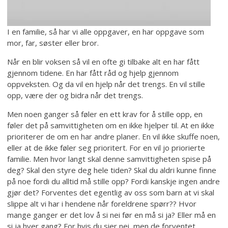
I en familie, så har vi alle oppgaver, en har oppgave som
mor, far, søster eller bror.
Når en blir voksen så vil en ofte gi tilbake alt en har fått
gjennom tidene. En har fått råd og hjelp gjennom
oppveksten. Og da vil en hjelp når det trengs. En vil stille
opp, være der og bidra når det trengs.
Men noen ganger så føler en ett krav for å stille opp, en
føler det på samvittigheten om en ikke hjelper til. At en ikke
prioriterer de om en har andre planer. En vil ikke skuffe noen,
eller at de ikke føler seg prioritert. For en vil jo priorierte
familie. Men hvor langt skal denne samvittigheten spise på
deg? Skal den styre deg hele tiden? Skal du aldri kunne finne
på noe fordi du alltid må stille opp? Fordi kanskje ingen andre
gjør det? Forventes det egentlig av oss som barn at vi skal
slippe alt vi har i hendene når foreldrene spørr?? Hvor
mange ganger er det lov å si nei før en må si ja? Eller må en
si ja hver gang? For hvis du sier nei, men de forventet