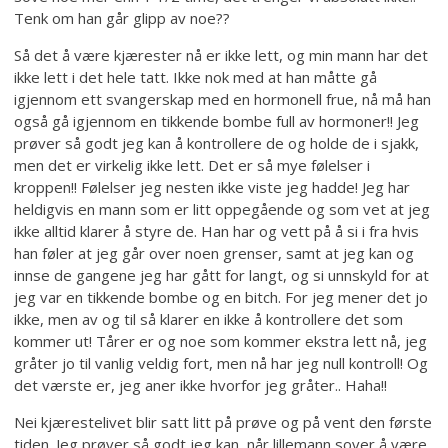
Tenk om han går glipp av noe??
Så det å være kjærester nå er ikke lett, og min mann har det
ikke lett i det hele tatt. Ikke nok med at han måtte gå
igjennom ett svangerskap med en hormonell frue, nå må han
også gå igjennom en tikkende bombe full av hormoner!! Jeg
prøver så godt jeg kan å kontrollere de og holde de i sjakk,
men det er virkelig ikke lett. Det er så mye følelser i
kroppen!! Følelser jeg nesten ikke viste jeg hadde! Jeg har
heldigvis en mann som er litt oppegående og som vet at jeg
ikke alltid klarer å styre de. Han har og vett på å si i fra hvis
han føler at jeg går over noen grenser, samt at jeg kan og
innse de gangene jeg har gått for langt, og si unnskyld for at
jeg var en tikkende bombe og en bitch. For jeg mener det jo
ikke, men av og til så klarer en ikke å kontrollere det som
kommer ut! Tårer er og noe som kommer ekstra lett nå, jeg
gråter jo til vanlig veldig fort, men nå har jeg null kontroll! Og
det værste er, jeg aner ikke hvorfor jeg gråter.. Haha!!
Nei kjærestelivet blir satt litt på prøve og på vent den første
tiden. Jeg prøver så godt jeg kan, når lillemann sover å være