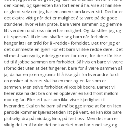
den konen, og kjæresten han fortjener å ha. Vise at han ikke
er glemt selv om jeg har en annen som krever sitt. Derfor er
det ekstra viktig når det er mulighet å ta vare på de gode
stundene, hvor vi kan prate, bare være sammen og glemme
litt verden rundt oss når vi har mulighet. Og da stiller jeg og
ett spørsmål til de son skaffer seg barn når forholdet
henger litt i en tråd for å «redde» forholdet. Det tror jeg er
det dummeste en gjør!! For ett barn vil ikke redde dere.. Det
vil mest sannsynlig ødelegge mer for dere, for dere får ikke
tid til å jobbe sammen om forholdet. Så hvis en bare vil være
i forholdet uten at det fungerer, bare for å være sammen så
ja, da har en jo en «grunn» til å ikke gå i fra hverandre fordi
en ønsker at barnet skal ha en mor og en far som er
sammen. Men selve forholdet vil ikke bli bedre. Barnet vil
heller ikke ha det bra om en opplever en kald front mellom
mor og far. Eller ett par som ikke viser kjærlighet til
hverandre. Skal en ha barn så må begge innse at for en liten
periode kommer kjærestetiden litt på vent, en kan ikke bare
plutselig dra på middag, kino, på fest osv. Men det som er
viktig det er å bruke det nettverket man har rundt seg og